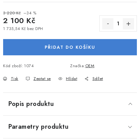
VODNÍ SPORTY
3 220 Kč
–34 %
2 100 Kč
PŘÍSLUŠENSTVÍ K ČLUNŮM
1 735,54 Kč bez DPH
Měrná cena:
PŘÍSLUŠENSTVÍ K MOTORŮM
PŘIDAT DO KOŠÍKU
PŘÍVĚSY K LODÍM
Kód zboží:
1074
Značka:
OEM
ZNAČKY
Tisk
Zeptat se
Hlídat
Sdílet
Doprava a platba
Servis
Reklamace
Obchodní podmínky
Podmínky ochrany osobních údajů
Popis produktu
Parametry produktu