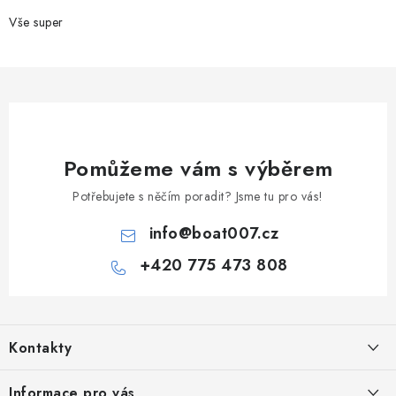
Vše super
Pomůžeme vám s výběrem
Potřebujete s něčím poradit? Jsme tu pro vás!
info
@
boat007.cz
+420 775 473 808
Z
á
Kontakty
p
a
PRODEJNA/ESHOP
Informace pro vás