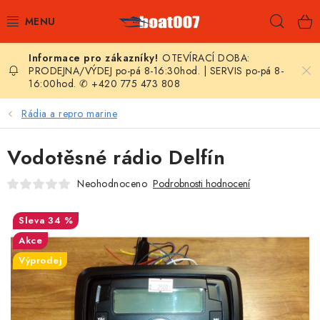
Přejít
Hleda
na
obsah
OTEVÍRACÍ DOBA:
E-SHOP
PRODEJNA/VÝDEJ po-pá 8-16:30hod. | SERVIS po-pá 8-
16:00hod. ✆ +420 775 473 808
AKČNÍ SLEVY
Rádia a repro marine
NOVINKY
Vodotěsné rádio Delfín
ZPRAVODAJ
Neohodnoceno
Podrobnosti hodnocení
KONTAKTY
34 %
Akce
LODNÍ MOTORY
Výprodej
NAFUKOVACÍ ČLUNY