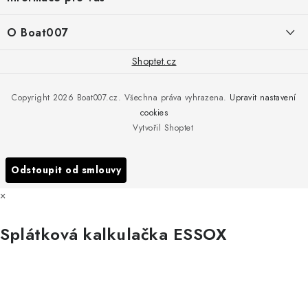
+420 775 473 808
t
í
Doprava a platba
O Boat007
PŘÍJEM/VÝDEJ/SERVIS zakázek
+420 775 576 669
Servis
O nás
Shoptet.cz
Reklamace
Rosická 653, 19017 Praha 9 - Vinoř
Naše značky a zastoupení
Copyright 2026
Boat007.cz
. Všechna práva vyhrazena.
Upravit nastavení
Obchodní podmínky
Servis
cookies
Podmínky ochrany osobních údajů
Vytvořil Shoptet
Reklamace
Všechny značky
Odstoupit od smlouvy
×
Splátková kalkulačka ESSOX