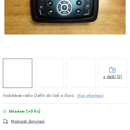
MOTOROVÉ ČLUNY
LODNÍ ELEKTROMOTORY
PRAMICE A MOTOROVÉ VESLICE
HLINÍKOVÉ ČLUNY
KAJAKY, KÁNOE A RAFTY
PLASTOVÉ LODĚ A ČLUNY
+ další (2)
ŠLAPADLA
Vodotěsné rádio Delfín do lodí a člunů
Více informací
VODNÍ SKŮTRY
(>5 ks)
Skladem
KATAMARÁNY - PONTON BOAT
Možnosti doručení