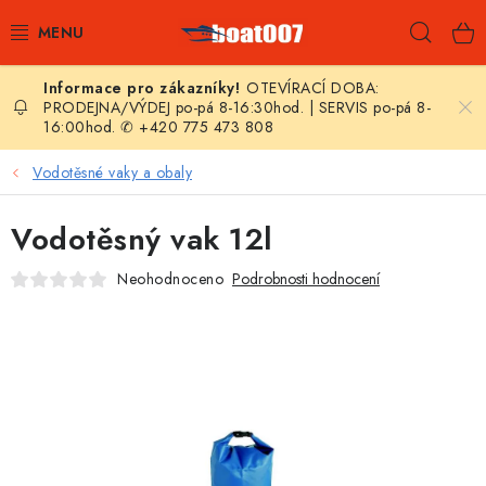
Přejít
Hleda
na
obsah
OTEVÍRACÍ DOBA:
E-SHOP
PRODEJNA/VÝDEJ po-pá 8-16:30hod. | SERVIS po-pá 8-
16:00hod. ✆ +420 775 473 808
AKČNÍ SLEVY
Vodotěsné vaky a obaly
NOVINKY
Vodotěsný vak 12l
ZPRAVODAJ
Neohodnoceno
Podrobnosti hodnocení
KONTAKTY
LODNÍ MOTORY
NAFUKOVACÍ ČLUNY