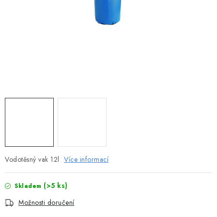
MOTOROVÉ ČLUNY
LODNÍ ELEKTROMOTORY
PRAMICE A MOTOROVÉ VESLICE
HLINÍKOVÉ ČLUNY
KAJAKY, KÁNOE A RAFTY
PLASTOVÉ LODĚ A ČLUNY
ŠLAPADLA
Vodotěsný vak 12l
Více informací
VODNÍ SKŮTRY
(>5 ks)
Skladem
KATAMARÁNY - PONTON BOAT
Možnosti doručení