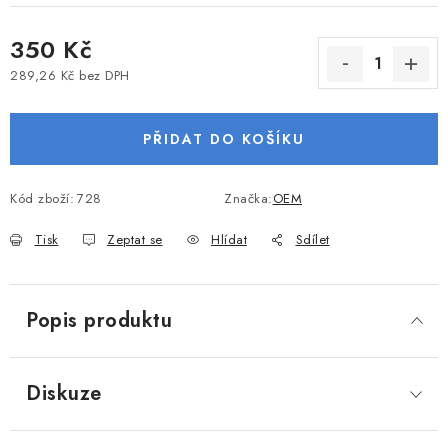
VODNÍ SPORTY
350 Kč
PŘÍSLUŠENSTVÍ K ČLUNŮM
289,26 Kč bez DPH
Měrná cena:
PŘÍSLUŠENSTVÍ K MOTORŮM
PŘIDAT DO KOŠÍKU
PŘÍVĚSY K LODÍM
Kód zboží:
728
Značka:
OEM
ZNAČKY
Tisk
Zeptat se
Hlídat
Sdílet
Doprava a platba
Servis
Reklamace
Popis produktu
Obchodní podmínky
Podmínky ochrany osobních údajů
Diskuze