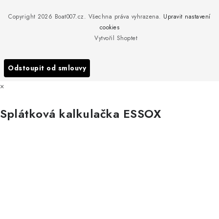
Reklamace
Rosická 653, 19017 Praha 9 - Vinoř
Naše značky a zastoupení
Copyright 2026
Boat007.cz
. Všechna práva vyhrazena.
Upravit nastavení
Obchodní podmínky
Servis
cookies
Podmínky ochrany osobních údajů
Vytvořil Shoptet
Reklamace
Všechny značky
Odstoupit od smlouvy
×
Splátková kalkulačka ESSOX