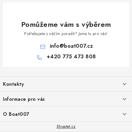
Pomůžeme vám s výběrem
Potřebujete s něčím poradit? Jsme tu pro vás!
info
@
boat007.cz
+420 775 473 808
Z
á
Kontakty
p
a
PRODEJNA/ESHOP
Informace pro vás
+420 775 473 808
t
í
Doprava a platba
O Boat007
PŘÍJEM/VÝDEJ/SERVIS zakázek
+420 775 576 669
Servis
O nás
Shoptet.cz