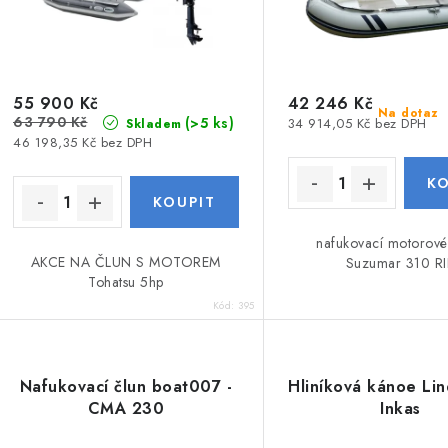
55 900 Kč
42 246 Kč
Na dotaz
63 790 Kč
(>5 ks)
34 914,05 Kč bez DPH
Skladem
46 198,35 Kč bez DPH
nafukovací motorové
AKCE NA ČLUN S MOTOREM
Suzumar 310 RI
Tohatsu 5hp
Kód:
395
Nafukovací člun boat007 -
Hliníková kánoe Li
CMA 230
Inkas