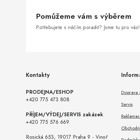
Pomůžeme vám s výběrem
Potřebujete s něčím poradit? Jsme tu pro vás!
Z
á
p
Kontakty
Inform
a
t
PRODEJNA/ESHOP
Doprava a
í
+420 775 473 808
Servis
PŘÍJEM/VÝDEJ/SERVIS zakázek
Reklamac
+420 775 576 669
Obchodní
Rosická 653, 19017 Praha 9 - Vinoř