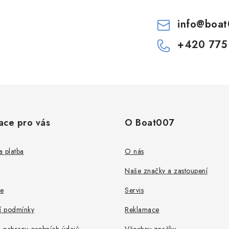
info
@
boat
+420 775
ace pro vás
O Boat007
 platba
O nás
Naše značky a zastoupení
e
Servis
 podmínky
Reklamace