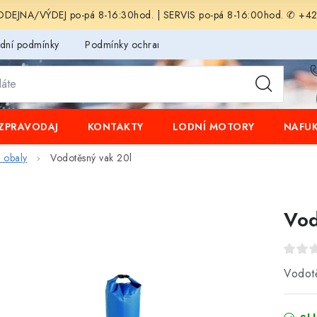
EJNA/VÝDEJ po-pá 8-16:30hod. | SERVIS po-pá 8-16:00hod. ✆ +4
dní podmínky
Podmínky ochrany osobních údajů
ZPRAVODAJ
KONTAKTY
LODNÍ MOTORY
NAFUK
 obaly
Vodotěsný vak 20l
Vod
Vodot