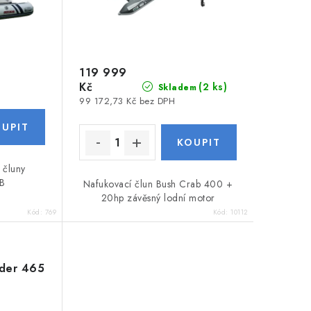
119 999
Kč
(2 ks)
Skladem
99 172,73 Kč bez DPH
 čluny
B
Nafukovací člun Bush Crab 400 +
20hp závěsný lodní motor
Kód:
769
Kód:
10112
nder 465