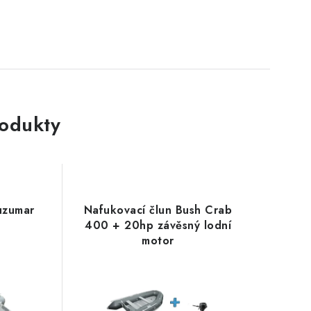
rodukty
uzumar
Nafukovací člun Bush Crab
400 + 20hp závěsný lodní
motor