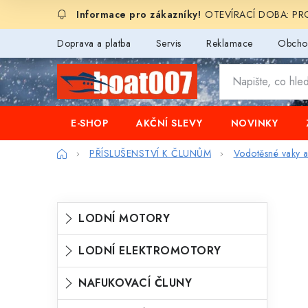
Přejít
OTEVÍRACÍ DOBA: PROD
na
obsah
Doprava a platba
Servis
Reklamace
Obcho
E-SHOP
AKČNÍ SLEVY
NOVINKY
Domů
PŘÍSLUŠENSTVÍ K ČLUNŮM
Vodotěsné vaky a
P
K
Přeskočit
LODNÍ MOTORY
o
kategorie
a
s
LODNÍ ELEKTROMOTORY
t
t
e
NAFUKOVACÍ ČLUNY
r
g
a