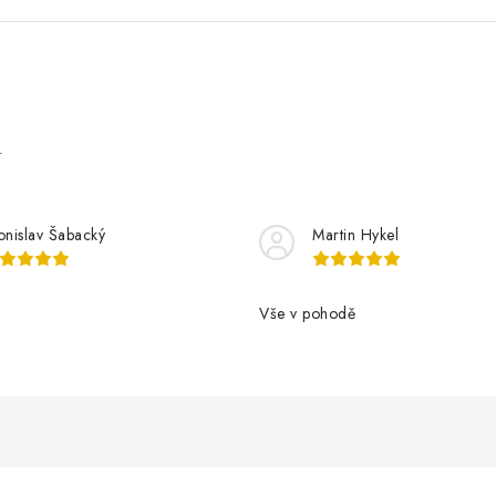
e
onislav Šabacký
Martin Hykel
Vše v pohodě