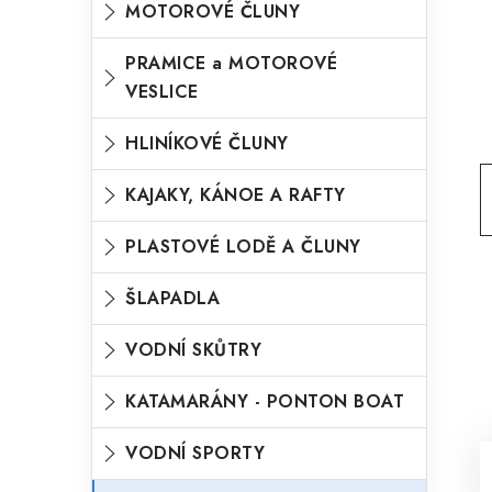
MOTOROVÉ ČLUNY
o
n
n
r
PRAMICE a MOTOROVÉ
í
VESLICE
i
p
e
HLINÍKOVÉ ČLUNY
a
n
KAJAKY, KÁNOE A RAFTY
e
l
PLASTOVÉ LODĚ A ČLUNY
ŠLAPADLA
VODNÍ SKŮTRY
KATAMARÁNY - PONTON BOAT
VODNÍ SPORTY