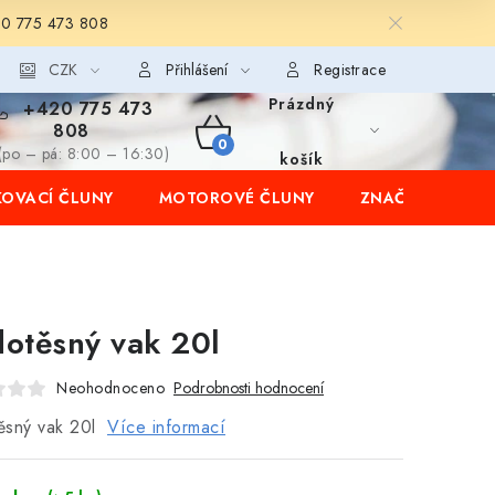
20 775 473 808
CZK
Přihlášení
Registrace
Prázdný
+420 775 473
808
NÁKUPNÍ
(po – pá: 8:00 – 16:30)
košík
OVACÍ ČLUNY
MOTOROVÉ ČLUNY
ZNAČKY
KOŠÍK
otěsný vak 20l
Neohodnoceno
Podrobnosti hodnocení
ěsný vak 20l
Více informací