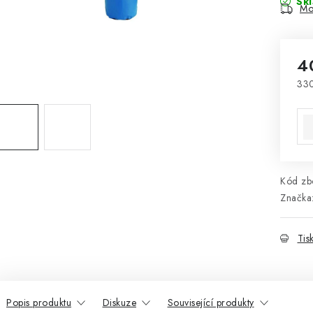
Sk
Mo
4
330
Mě
Kód zbo
Značka
Tis
Popis produktu
Diskuze
Související produkty