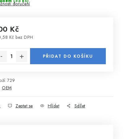
ladem
(>5 ks)
žnosti doručení
00 Kč
,58 Kč bez DPH
rná cena:
PŘIDAT DO KOŠÍKU
ží:
729
:
OEM
k
Zeptat se
Hlídat
Sdílet