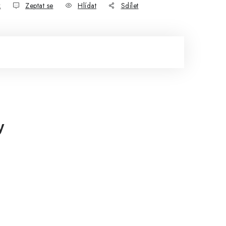
k
Zeptat se
Hlídat
Sdílet
y