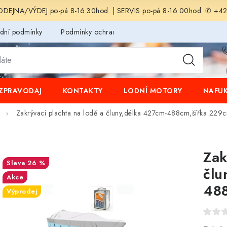
EJNA/VÝDEJ po-pá 8-16:30hod. | SERVIS po-pá 8-16:00hod. ✆ +4
dní podmínky
Podmínky ochrany osobních údajů
ZPRAVODAJ
KONTAKTY
LODNÍ MOTORY
NAFUK
Zakrývací plachta na lodě a čluny,délka 427cm-488cm,šířka 229
Zak
26 %
člu
Akce
488
Výprodej