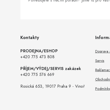
Potřebujete s něčím poradit? Jsme tu pro vás!
Z
á
p
Kontakty
Inform
a
t
PRODEJNA/ESHOP
Doprava a
í
+420 775 473 808
Servis
PŘÍJEM/VÝDEJ/SERVIS zakázek
Reklamac
+420 775 576 669
Obchodní
Rosická 653, 19017 Praha 9 - Vinoř
Podmínky