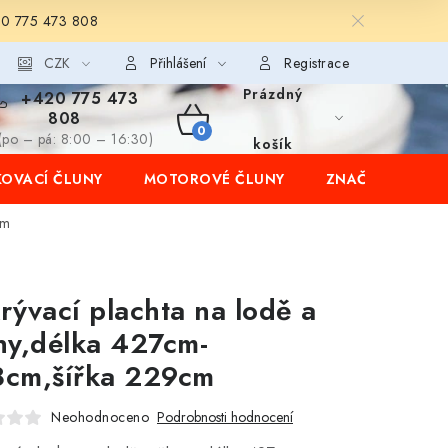
20 775 473 808
CZK
Přihlášení
Registrace
Prázdný
+420 775 473
808
NÁKUPNÍ
(po – pá: 8:00 – 16:30)
košík
OVACÍ ČLUNY
MOTOROVÉ ČLUNY
ZNAČKY
KOŠÍK
cm
rývací plachta na lodě a
ny,délka 427cm-
cm,šířka 229cm
Neohodnoceno
Podrobnosti hodnocení