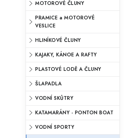
MOTOROVÉ ČLUNY
o
n
n
r
PRAMICE a MOTOROVÉ
í
VESLICE
i
p
e
HLINÍKOVÉ ČLUNY
a
n
KAJAKY, KÁNOE A RAFTY
e
l
PLASTOVÉ LODĚ A ČLUNY
ŠLAPADLA
VODNÍ SKŮTRY
KATAMARÁNY - PONTON BOAT
VODNÍ SPORTY