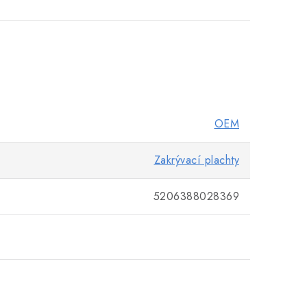
OEM
Zakrývací plachty
5206388028369