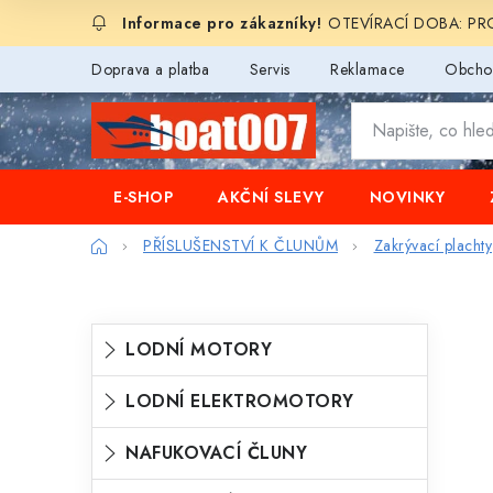
Přejít
OTEVÍRACÍ DOBA: PROD
na
obsah
Doprava a platba
Servis
Reklamace
Obcho
E-SHOP
AKČNÍ SLEVY
NOVINKY
Domů
PŘÍSLUŠENSTVÍ K ČLUNŮM
Zakrývací plachty
P
K
Přeskočit
LODNÍ MOTORY
o
kategorie
a
s
LODNÍ ELEKTROMOTORY
t
t
e
NAFUKOVACÍ ČLUNY
r
g
a