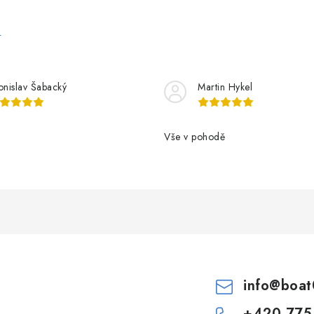
e
onislav Šabacký
Martin Hykel
Vše v pohodě
info
@
boat
+420 775