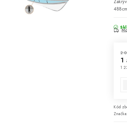
Zakrýv
488cm
Sk
Mo
2 0
1
1 2
Mě
Kód zbo
Značka