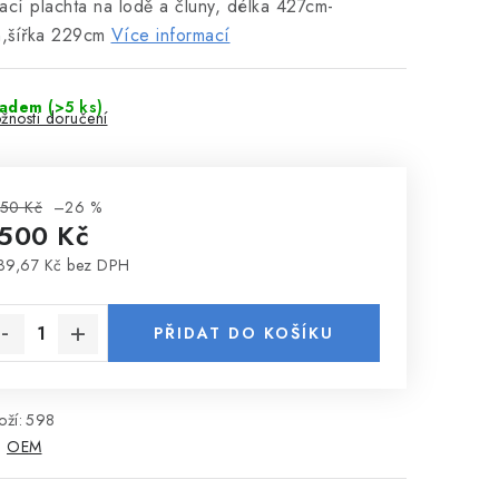
ací plachta na lodě a čluny, délka 427cm-
,šířka 229cm
Více informací
ladem
(>5 ks)
žnosti doručení
50 Kč
–26 %
 500 Kč
39,67 Kč bez DPH
rná cena:
PŘIDAT DO KOŠÍKU
ží:
598
:
OEM