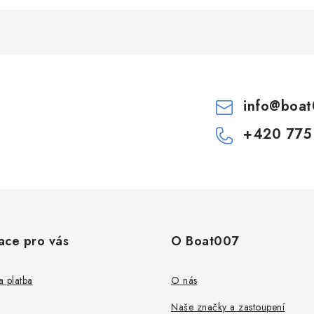
info
@
boat
+420 775
ace pro vás
O Boat007
 platba
O nás
Naše značky a zastoupení