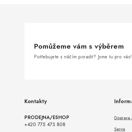
Pomůžeme vám s výběrem
Potřebujete s něčím poradit? Jsme tu pro vás!
Z
á
p
Kontakty
Inform
a
t
PRODEJNA/ESHOP
Doprava a
í
+420 775 473 808
Servis