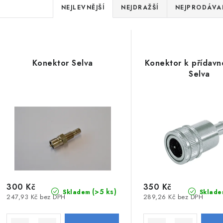
V
Ř
NEJLEVNĚJŠÍ
NEJDRAŽŠÍ
NEJPRODÁVAN
ý
a
p
z
e
n
Konektor Selva
Konektor k přídavn
p
í
Selva
p
o
r
d
o
u
d
k
u
k
ů
t
ů
300 Kč
350 Kč
(>5 ks)
Skladem
Sklade
247,93 Kč bez DPH
289,26 Kč bez DPH