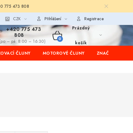
20 775 473 808
CZK
Přihlášení
Registrace
Prázdný
+420 775 473
808
NÁKUPNÍ
(po – pá: 8:00 – 16:30)
košík
OVACÍ ČLUNY
MOTOROVÉ ČLUNY
ZNAČKY
KOŠÍK