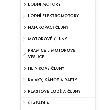
P
K
Přeskočit
LODNÍ MOTORY
o
kategorie
a
s
LODNÍ ELEKTROMOTORY
t
t
i
e
NAFUKOVACÍ ČLUNY
r
s
g
a
MOTOROVÉ ČLUNY
o
n
r
n
r
PRAMICE a MOTOROVÉ
í
VESLICE
i
p
e
HLINÍKOVÉ ČLUNY
a
n
t
KAJAKY, KÁNOE A RAFTY
e
l
PLASTOVÉ LODĚ A ČLUNY
ŠLAPADLA