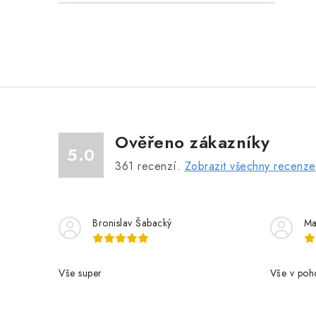
r
Ověřeno zákazníky
5.0
361
recenzí.
Zobrazit všechny recenze
i
Bronislav Šabacký
Ma
Vše super
Vše v poh