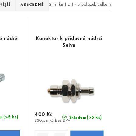
Stránka
1
z
1
-
3
položek celkem
ĚJŠÍ
ABECEDNĚ
é nádrži
Konektor k přídavné nádrži
Selva
400 Kč
(>5 ks)
(>5 ks)
m
Skladem
330,58 Kč bez DPH