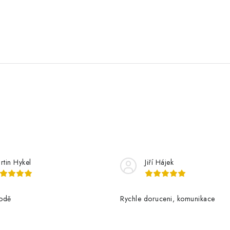
v
k
y
v
ý
p
s
rtin Hykel
Jiří Hájek
u
odě
Rychle doruceni, komunikace