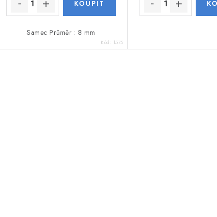
Samec Průměr : 8 mm
Kód:
1575
O
v
á
d
a
c
p