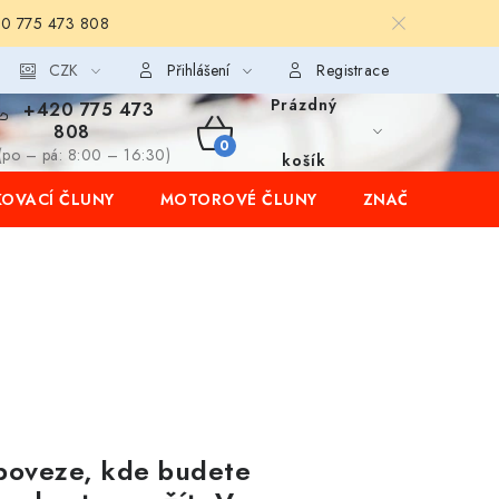
20 775 473 808
CZK
Přihlášení
Registrace
Prázdný
+420 775 473
808
NÁKUPNÍ
(po – pá: 8:00 – 16:30)
košík
OVACÍ ČLUNY
MOTOROVÉ ČLUNY
ZNAČKY
KOŠÍK
í poveze, kde budete