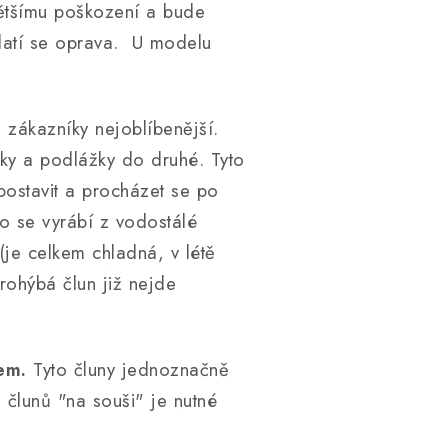
ětšímu poškození a bude
latí se oprava. U modelu
 zákazníky nejoblíbenější.
ašky a podlážky do druhé. Tyto
postavit a procházet se po
no se vyrábí z vodostálé
(je celkem chladná, v létě
rohýbá člun již nejde
nem.
Tyto čluny jednoznačně
o člunů "na souši" je nutné