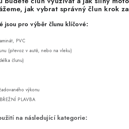
u budete člun využívat a jak silný mot
žeme, jak vybrat správný člun krok z
 jsou pro výběr člunu klíčové:
aminát, PVC
 (převoz v autě, nebo na vleku)
lka člunu)
žadovaného výkonu
BŘEŽNÍ PLAVBA
užití na následující kategorie: