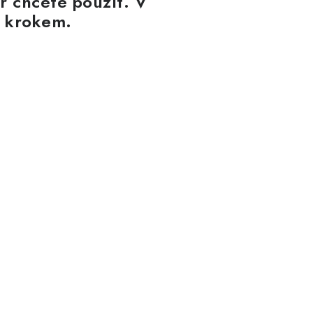
or chcete použít. V
a krokem.