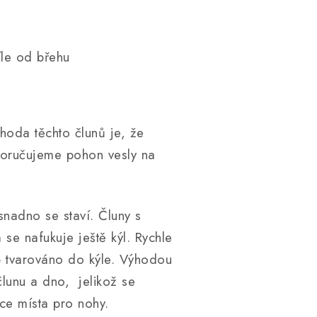
le od břehu
hoda těchto člunů je, že
oporučujeme pohon vesly na
snadno se staví. Čluny s
se nafukuje ještě kýl. Rychle
é tvarováno do kýle. Výhodou
lunu a dno, jelikož se
íce místa pro nohy.