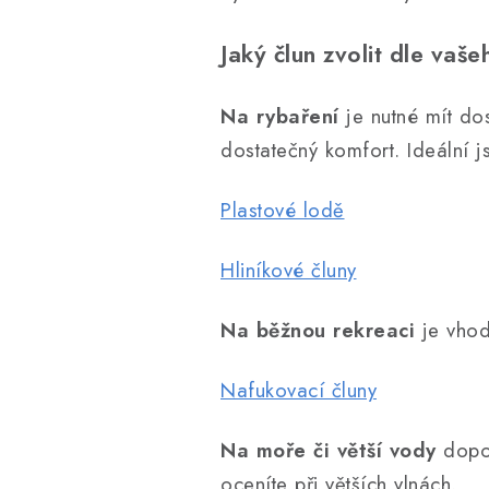
Jaký člun zvolit dle vaše
Na rybaření
je nutné mít dos
dostatečný komfort. Ideální j
Plastové lodě
Hliníkové čluny
Na běžnou rekreaci
je vhod
Nafukovací čluny
Na moře či větší vody
dopor
oceníte při větších vlnách.