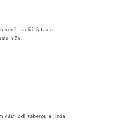
ípadně i delší. S touto
nete níže:
ám část lodi zaberou a jízda