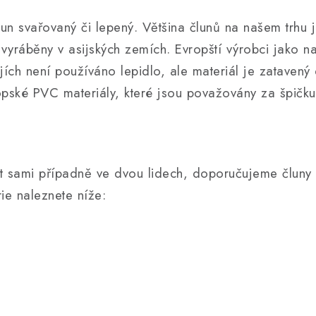
lun svařovaný či lepený. Většina člunů na našem trhu 
vyráběny v asijských zemích. Evropští výrobci jako na
jích není používáno lepidlo, ale materiál je zatavený
opské PVC materiály, které jsou považovány za špičk
dit sami případně ve dvou lidech, doporučujeme člun
ie naleznete níže: