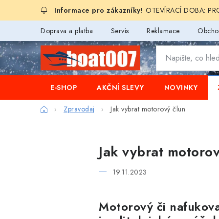
Přejít
OTEVÍRACÍ DOBA: PROD
na
obsah
Doprava a platba
Servis
Reklamace
Obcho
E-SHOP
AKČNÍ SLEVY
NOVINKY
Domů
Zpravodaj
Jak vybrat motorový člun
Jak vybrat motorov
19.11.2023
Motorový či nafukova