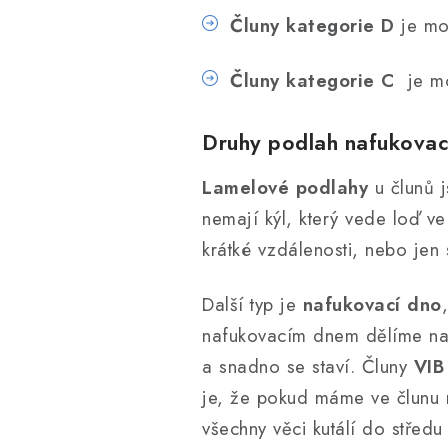
Čluny kategorie D
je mo
Čluny kategorie C
je mo
Druhy podlah nafukovac
Lamelové podlahy
u člunů j
nemají kýl, který vede loď v
krátké vzdálenosti, nebo je
Další typ je
nafukovací dno
nafukovacím dnem dělíme n
a snadno se staví. Čluny
VIB
je, že pokud máme ve člunu n
všechny věci kutálí do středu