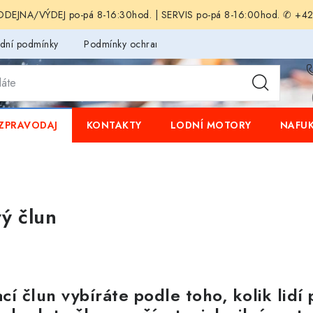
EJNA/VÝDEJ po-pá 8-16:30hod. | SERVIS po-pá 8-16:00hod. ✆ +4
dní podmínky
Podmínky ochrany osobních údajů
ZPRAVODAJ
KONTAKTY
LODNÍ MOTORY
NAFUK
ý člun
cí člun vybíráte podle toho, kolik lid