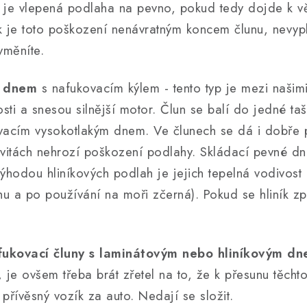
 je vlepená podlaha na pevno, pokud tedy dojde k v
k je toto poškození nenávratným koncem člunu, nevyp
yměníte.
m dnem
s nafukovacím kýlem - tento typ je mezi našimi
nosti a snesou silnější motor. Člun se balí do jedné t
ovacím vysokotlakým dnem. Ve člunech se dá i dobře 
ktivitách nehrozí poškození podlahy. Skládací pevné d
výhodou hliníkových podlah je jejich tepelná vodivost 
 a po používání na moři zčerná). Pokud se hliník zp
fukovací čluny s laminátovým nebo hliníkovým d
i, je ovšem třeba brát zřetel na to, že k přesunu těcht
 přívěsný vozík za auto. Nedají se složit.