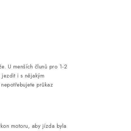
že. U menších člunů pro 1-2
 jezdit i s nějakým
 nepotřebujete průkaz
ýkon motoru, aby jízda byla