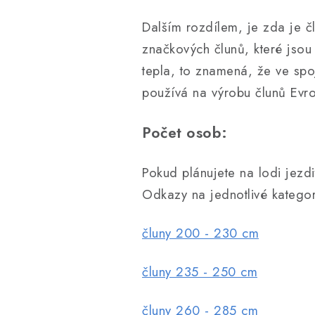
Dalším rozdílem, je zda je č
značkových člunů, které jsou 
tepla, to znamená, že ve spo
používá na výrobu člunů Evr
Počet osob:
Pokud plánujete na lodi jez
Odkazy na jednotlivé kategor
čluny 200 - 230 cm
čluny 235 - 250 cm
čluny 260 - 285 cm