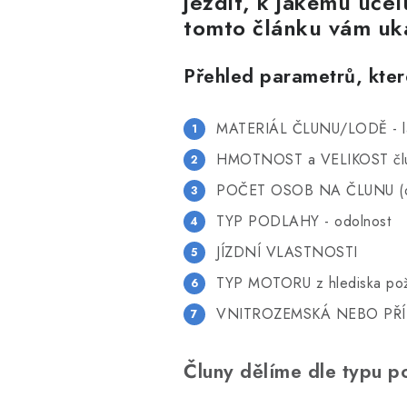
jezdit, k jakému účel
tomto článku vám uká
Přehled parametrů, které
MATERIÁL ČLUNU/LODĚ - l
HMOTNOST a VELIKOST člunu
POČET OSOB NA ČLUNU (dé
TYP PODLAHY - odolnost
JÍZDNÍ VLASTNOSTI
TYP MOTORU z hlediska po
VNITROZEMSKÁ NEBO PŘÍ
Čluny dělíme dle typu po