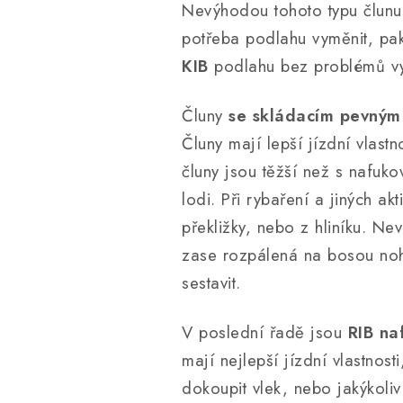
Nevýhodou tohoto typu člunu
potřeba podlahu vyměnit, pa
KIB
podlahu bez problémů v
Čluny
se skládacím pevný
Čluny mají lepší jízdní vlast
čluny jsou těžší než s nafuk
lodi. Při rybaření a jiných a
překližky, nebo z hliníku. Ne
zase rozpálená na bosou nohu
sestavit.
V poslední řadě jsou
RIB na
mají nejlepší jízdní vlastnost
dokoupit vlek, nebo jakýkoliv