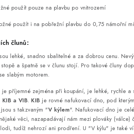
žné použít pouze na plavbu po vnitrozemí
žné použít i na pobřežní plavbu do 0,75 námořní mí
ích člunů:
sou lehké, snadno sbalitelné a za dobrou cenu. Nevý
e stopě a špatně se v člunu stojí. Pro takové čluny d
n se slabým motorem.
, je příjemné zejména při koupání, je lehké, rychle a 
a
KIB a VIB
.
KIB
je rovné nafukovací dno, pod kterým 
jsou s takzvaným "
V kýlem
". Nafukovací dno je cel
ějaké věci, nazapadávají nám mezi plováky (válce) č
 lodi, tudíž nehrozí ani prodření. U "V kýlu" je také v