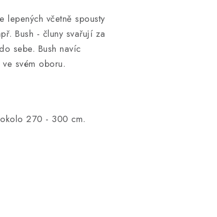
je lepených včetně spousty
př. Bush - čluny svařují za
 do sebe. Bush navíc
u ve svém oboru.
y okolo 270 - 300 cm.