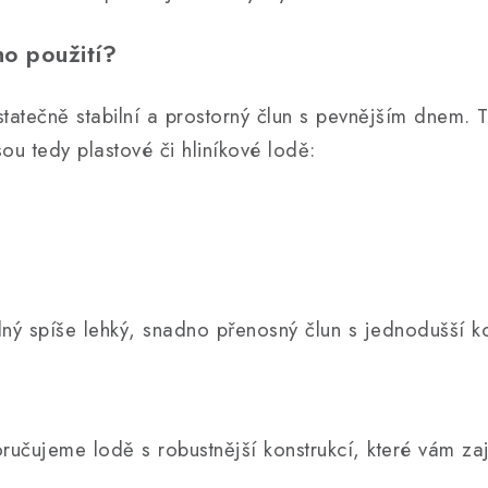
ho použití?
tatečně stabilní a prostorný člun s pevnějším dnem. 
sou tedy plastové či hliníkové lodě:
ný spíše lehký, snadno přenosný člun s jednodušší ko
učujeme lodě s robustnější konstrukcí, které vám zajist