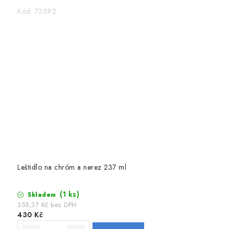
Kód:
73592
Leštidlo na chróm a nerez 237 ml
(1 ks)
Skladem
355,37 Kč bez DPH
430 Kč