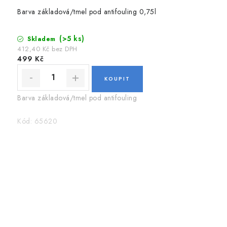
Barva základová/tmel pod antifouling 0,75l
(>5 ks)
Skladem
412,40 Kč bez DPH
499 Kč
Barva základová/tmel pod antifouling
Kód:
65620