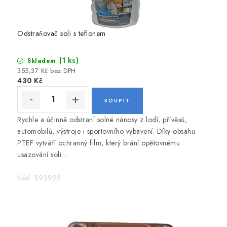
č
VODNÍ SPORTY
l
Odstraňovač soli s teflonem
PŘÍSLUŠENSTVÍ K ČLUNŮM
u
n
(1 ks)
Skladem
PŘÍSLUŠENSTVÍ K MOTORŮM
355,37 Kč bez DPH
y
430 Kč
,
PŘÍVĚSY K LODÍM
l
ZNAČKY
Rychle a účinně odstraní solné nánosy z lodí, přívěsů,
o
automobilů, výstroje i sportovního vybavení. Díky obsahu
d
PTEF vytváří ochranný film, který brání opětovnému
Doprava a platba
Servis
Reklamace
usazování soli...
ě
Obchodní podmínky
Podmínky ochrany osobních údajů
a
Kód:
S93922
l
o