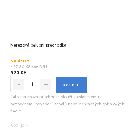
Nerezová palubní průchodka
Na dotaz
487,60 Kč bez DPH
590 Kč
Tato nerezová průchodka slouží k estetickému a
bezpečnému vyvedení kabelů nebo ochranných spirálových
hadic
Kód:
JB17