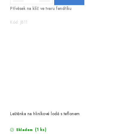
Přívěsek na klíč ve tvaru fendříku
Kód:
JB11
Leštěnka na hliníkové lodě s teflonem
(1 ks)
Skladem