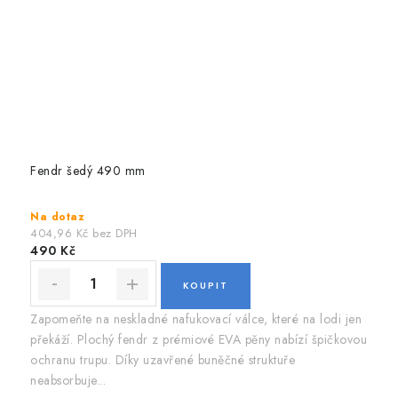
Fendr šedý 490 mm
Na dotaz
404,96 Kč bez DPH
490 Kč
Zapomeňte na neskladné nafukovací válce, které na lodi jen
překáží. Plochý fendr z prémiové EVA pěny nabízí špičkovou
ochranu trupu. Díky uzavřené buněčné struktuře
neabsorbuje...