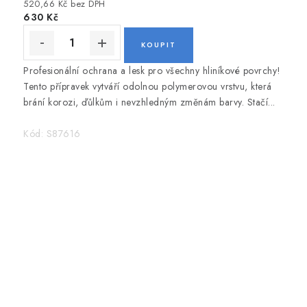
520,66 Kč bez DPH
630 Kč
Profesionální ochrana a lesk pro všechny hliníkové povrchy!
Tento přípravek vytváří odolnou polymerovou vrstvu, která
brání korozi, ďůlkům i nevzhledným změnám barvy. Stačí...
Kód:
S87616