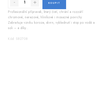
Profesionální přípravek, který čistí, chrání a rozzáří
chromové, nerezové, hliníkové i mosazné povrchy.
Zabraňuje vzniku koroze, skvrn, vyblednutí i stop po vodě a
soli – a díky...
Kód:
S82708