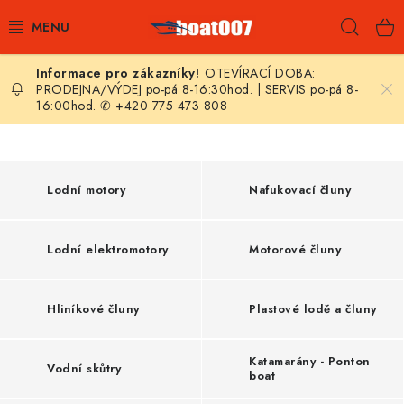
Přejít
Hleda
na
obsah
OTEVÍRACÍ DOBA:
E-SHOP
PRODEJNA/VÝDEJ po-pá 8-16:30hod. | SERVIS po-pá 8-
16:00hod. ✆ +420 775 473 808
AKČNÍ SLEVY
NOVINKY
Lodní motory
Nafukovací čluny
ZPRAVODAJ
Lodní elektromotory
Motorové čluny
KONTAKTY
Hliníkové čluny
Plastové lodě a čluny
LODNÍ MOTORY
NAFUKOVACÍ ČLUNY
Katamarány - Ponton
Vodní skůtry
boat