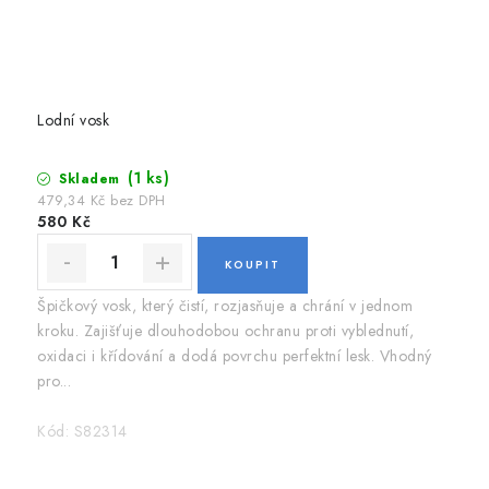
Lodní vosk
(1 ks)
Skladem
479,34 Kč bez DPH
580 Kč
Špičkový vosk, který čistí, rozjasňuje a chrání v jednom
kroku. Zajišťuje dlouhodobou ochranu proti vyblednutí,
oxidaci i křídování a dodá povrchu perfektní lesk. Vhodný
pro...
Kód:
S82314