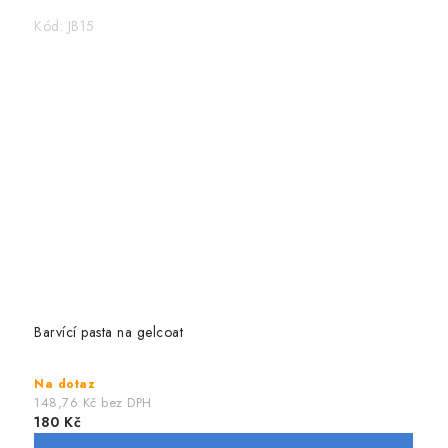
Kód:
JB15
Barvící pasta na gelcoat
Na dotaz
148,76 Kč bez DPH
180 Kč