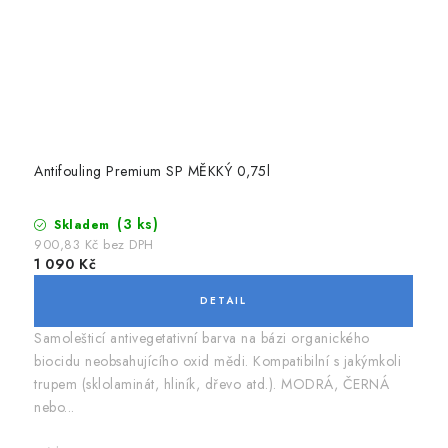
Antifouling Premium SP MĚKKÝ 0,75l
(3 ks)
Skladem
900,83 Kč bez DPH
1 090 Kč
Samolešticí antivegetativní barva na bázi organického
biocidu neobsahujícího oxid mědi. Kompatibilní s jakýmkoli
trupem (sklolaminát, hliník, dřevo atd.). MODRÁ, ČERNÁ
nebo...