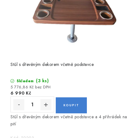
d
n
í
m
o
t
o
Stůl s dřevěným dekorem včetně podstavce
r
y
(3 ks)
Skladem
5 776,86 Kč bez DPH
.
6 990 Kč
.
.
Stůl s dřevěným dekorem včetně podstavce a 4 přihrádek na
v
pití
š