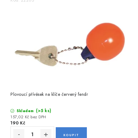
Kód:
22203
e
n
a
j
e
d
n
o
m
m
Plovoucí přívěsek na klíče červený fendr
í
(>5 ks)
Skladem
s
157,02 Kč bez DPH
190 Kč
t
ě