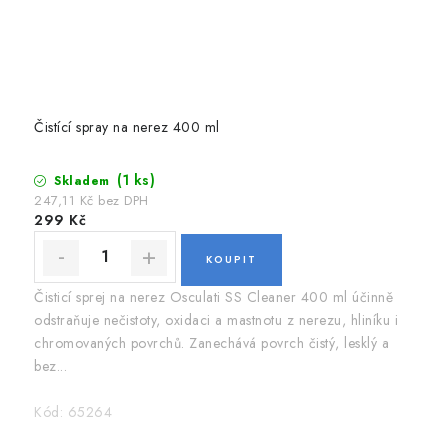
Čistící spray na nerez 400 ml
(1 ks)
Skladem
247,11 Kč bez DPH
299 Kč
Čisticí sprej na nerez Osculati SS Cleaner 400 ml účinně
odstraňuje nečistoty, oxidaci a mastnotu z nerezu, hliníku i
chromovaných povrchů. Zanechává povrch čistý, lesklý a
bez...
Kód:
65264