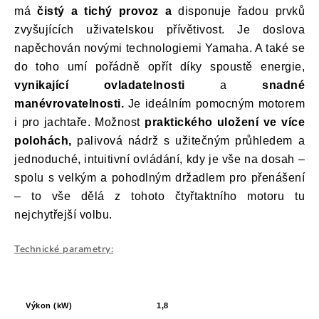
má
čistý a tichý provoz a
disponuje řadou prvků
zvyšujících uživatelskou přívětivost. Je doslova
napěchován novými technologiemi Yamaha. A také se
do toho umí pořádně opřít díky spoustě energie,
vynikající ovladatelnosti
a
snadné
manévrovatelnosti.
Je ideálním pomocným motorem
i pro jachtaře. Možnost
praktického uložení ve více
polohách,
palivová nádrž s užitečným průhledem a
jednoduché, intuitivní ovládání, kdy je vše na dosah –
spolu s velkým a pohodlným držadlem pro přenášení
– to vše dělá z tohoto čtyřtaktního motoru tu
nejchytřejší volbu.
Technické parametry:
Výkon (kW)
1,8