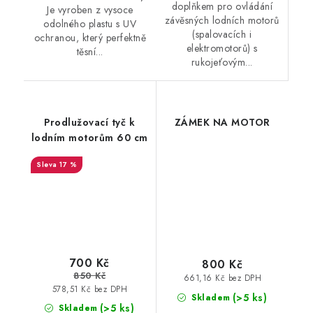
doplňkem pro ovládání
Je vyroben z vysoce
závěsných lodních motorů
odolného plastu s UV
(spalovacích i
ochranou, který perfektně
elektromotorů) s
těsní...
rukojeťovým...
Prodlužovací tyč k
ZÁMEK NA MOTOR
lodním motorům 60 cm
17 %
700 Kč
800 Kč
850 Kč
661,16 Kč bez DPH
578,51 Kč bez DPH
(>5 ks)
Skladem
(>5 ks)
Skladem