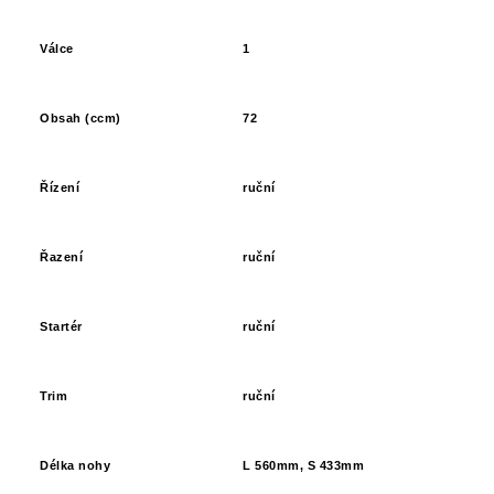
Válce
1
Obsah (ccm)
72
Řízení
ruční
Řazení
ruční
Startér
ruční
Trim
ruční
Délka nohy
L
560
mm, S 4
33
mm