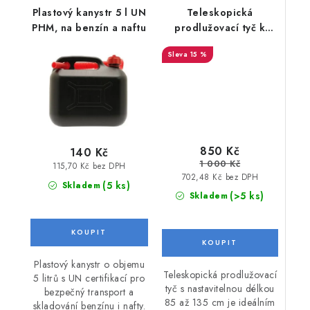
Plastový kanystr 5 l UN
Teleskopická
PHM, na benzín a naftu
prodlužovací tyč k
lodnímu motoru 85-135
15 %
cm
850 Kč
140 Kč
1 000 Kč
115,70 Kč bez DPH
702,48 Kč bez DPH
(5 ks)
Skladem
(>5 ks)
Skladem
Plastový kanystr o objemu
Teleskopická prodlužovací
5 litrů s UN certifikací pro
tyč s nastavitelnou délkou
bezpečný transport a
85 až 135 cm je ideálním
skladování benzínu i nafty.