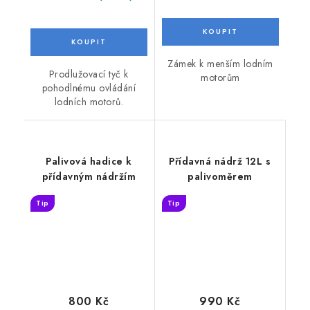
Zámek k menším lodním
Prodlužovací tyč k
motorům
pohodlnému ovládání
lodních motorů.
Palivová hadice k
Přídavná nádrž 12L s
přídavným nádržím
palivoměrem
Tip
Tip
800 Kč
990 Kč