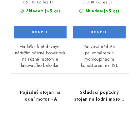
661,16 Kč bez DPH
818,18 Kč bez DPH
(>5 ks)
(>5 ks)
Skladem
Skladem
Hadička k přídavným
Palivová nádrž s
nádržím včetně konektorů
palivoměrem a
na různé motory a
rychloupínacím
tlakovacího balónku..
konektorem na 12L
Pojízdný stojan na
Skládací pojízdný
lodní motor - A
stojan na lodní motory
- B