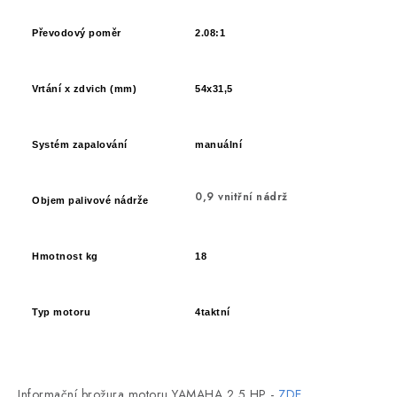
Převodový poměr
2.08:1
Vrtání x zdvich (mm)
54x31,5
Systém zapalování
manuální
0,9 vnitřní nádrž
Objem palivové nádrže
Hmotnost kg
18
Typ motoru
4taktní
Informační brožura motoru YAMAHA 2,5 HP -
ZDE