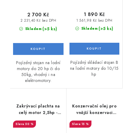
1 890 Kč
2 700 Kč
1 561,98 Kč bez DPH
2 231,40 Kč bez DPH
(>5 ks)
(>5 ks)
Skladem
Skladem
Pojízdný skládací stojan B
Pojízdný stojan na lodní
na lodní motory do 10/15
motory do 20 hp či do
hp
50kg, vhodný i na
elektromotory.
Zakrývací plachta na
Konzervační olej pro
celý motor 2,5hp -
vnější konzervaci
10hp
motoru a karburátoru
50 %
15 %