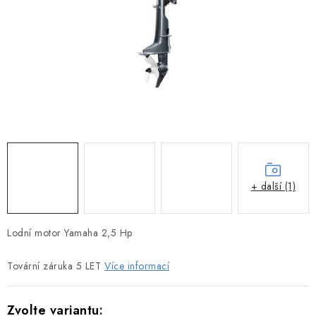
MOTOROVÉ ČLUNY
LODNÍ ELEKTROMOTORY
PRAMICE A MOTOROVÉ VESLICE
HLINÍKOVÉ ČLUNY
KAJAKY, KÁNOE A RAFTY
PLASTOVÉ LODĚ A ČLUNY
+ další (1)
ŠLAPADLA
Lodní motor Yamaha 2,5 Hp
VODNÍ SKŮTRY
Tovární záruka 5 LET
Více informací
KATAMARÁNY - PONTON BOAT