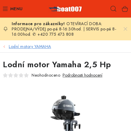
Přejít
Hleda
na
obsah
OTEVÍRACÍ DOBA:
E-SHOP
PRODEJNA/VÝDEJ po-pá 8-16:30hod. | SERVIS po-pá 8-
16:00hod. ✆ +420 775 473 808
AKČNÍ SLEVY
Lodní motory YAMAHA
NOVINKY
Lodní motor Yamaha 2,5 Hp
ZPRAVODAJ
Neohodnoceno
Podrobnosti hodnocení
KONTAKTY
LODNÍ MOTORY
NAFUKOVACÍ ČLUNY