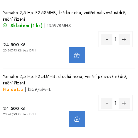
VODNÍ SPORTY
Yamaha 2,5 Hp: F2.5SMHB, krátká noha, vnitřní palivová nádrž,
ruční řízení
PŘÍSLUŠENSTVÍ K ČLUNŮM
Skladem
(1 ks)
| 1359/BMHS
PŘÍSLUŠENSTVÍ K MOTORŮM
24 500 Kč
20 247,93 Kč bez DPH
PŘÍVĚSY K LODÍM
ZNAČKY
Yamaha 2,5 Hp: F2.5LMHB, dlouhá noha, vnitřní palivová nádrž,
ruční řízení
Doprava a platba
Servis
Reklamace
Na dotaz
| 1359/BMHL
Obchodní podmínky
Podmínky ochrany osobních údajů
24 500 Kč
20 247,93 Kč bez DPH