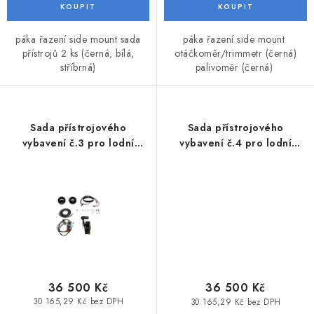
VODNÍ SPORTY
páka řazení side mount sada
páka řazení side mount
PŘÍSLUŠENSTVÍ K ČLUNŮM
přístrojů 2 ks (černá, bílá,
otáčkoměr/trimmetr (černá)
stříbrná)
palivoměr (černá)
PŘÍSLUŠENSTVÍ K MOTORŮM
PŘÍVĚSY K LODÍM
Sada přístrojového
Sada přístrojového
vybavení č.3 pro lodní
vybavení č.4 pro lodní
motory Honda BF115 -
motory Honda BF115 - BF250
ZNAČKY
BF250
Doprava a platba
Servis
Reklamace
Obchodní podmínky
Podmínky ochrany osobních údajů
36 500 Kč
36 500 Kč
30 165,29 Kč bez DPH
30 165,29 Kč bez DPH