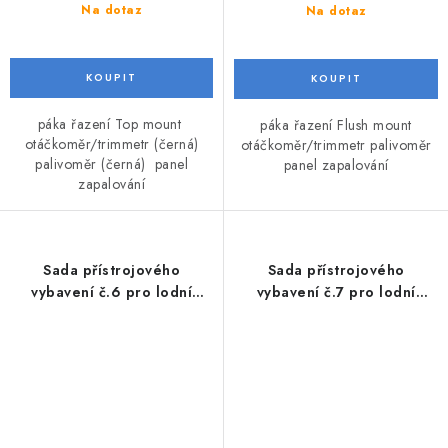
Na dotaz
Na dotaz
páka řazení Top mount
páka řazení Flush mount
otáčkoměr/trimmetr (černá)
otáčkoměr/trimmetr palivoměr
palivoměr (černá) panel
panel zapalování
zapalování
Sada přístrojového
Sada přístrojového
vybavení č.6 pro lodní
vybavení č.7 pro lodní
motory Honda BF115 -
motory Honda BF115 - BF250
BF250