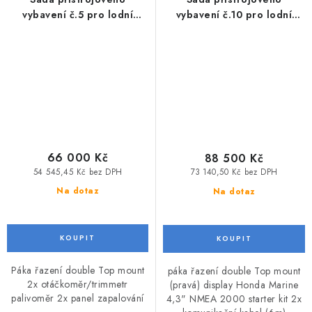
vybavení č.5 pro lodní
vybavení č.10 pro lodní
motory Honda 2x BF115 -
motory Honda BF115 - BF250
BF250
66 000 Kč
88 500 Kč
54 545,45 Kč bez DPH
73 140,50 Kč bez DPH
Na dotaz
Na dotaz
Páka řazení double Top mount
páka řazení double Top mount
2x otáčkoměr/trimmetr
(pravá) display Honda Marine
palivoměr 2x panel zapalování
4,3" NMEA 2000 starter kit 2x