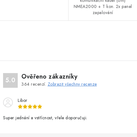
komunikační kabel (6m)
NMEA2000 + T kon. 2x panel
zapalování
O
v
l
á
d
Ověřeno zákazníky
a
5.0
364
recenzí.
Zobrazit všechny recenze
c
í
Libor
p
r
v
Super jednání a vstřícnost, vřele doporučuji.
k
y