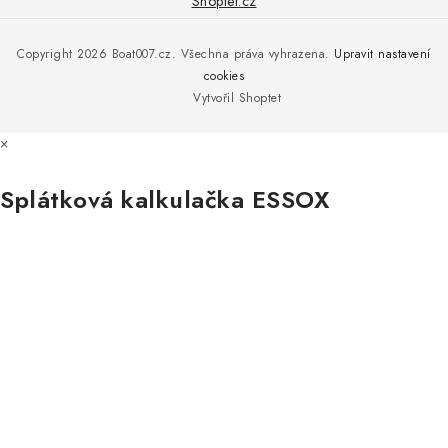
Shoptet.cz
Reklamace
Rosická 653, 19017 Praha 9 - Vinoř
Naše značky a zastoupení
Copyright 2026
Boat007.cz
. Všechna práva vyhrazena.
Upravit nastavení
Obchodní podmínky
Servis
cookies
Podmínky ochrany osobních údajů
Vytvořil Shoptet
Reklamace
×
Všechny značky
Splátková kalkulačka ESSOX