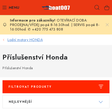
Přejít
Hleda
na
obsah
OTEVÍRACÍ DOBA:
E-SHOP
PRODEJNA/VÝDEJ po-pá 8-16:30hod. | SERVIS po-pá 8-
16:00hod. ✆ +420 775 473 808
AKČNÍ SLEVY
Lodní motory HONDA
NOVINKY
Příslušenství Honda
ZPRAVODAJ
Příslušenství Honda
KONTAKTY
LODNÍ MOTORY
FILTROVAT PRODUKTY
V
Ř
NAFUKOVACÍ ČLUNY
NEJLEVNĚJŠÍ
ý
a