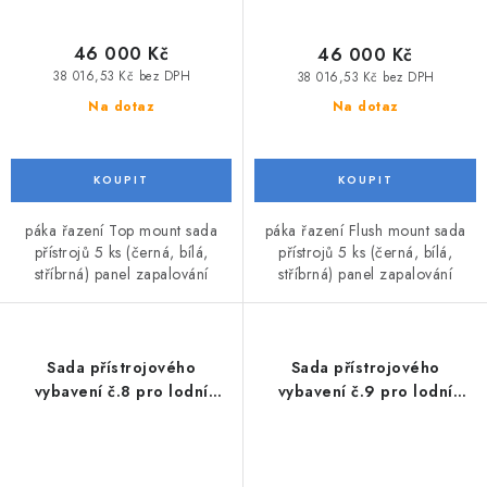
46 000 Kč
46 000 Kč
38 016,53 Kč bez DPH
38 016,53 Kč bez DPH
Na dotaz
Na dotaz
páka řazení Top mount sada
páka řazení Flush mount sada
přístrojů 5 ks (černá, bílá,
přístrojů 5 ks (černá, bílá,
stříbrná) panel zapalování
stříbrná) panel zapalování
Sada přístrojového
Sada přístrojového
vybavení č.8 pro lodní
vybavení č.9 pro lodní
motory Honda BF115 -
motory Honda BF115 - BF250
BF250