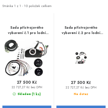
p
z
MOTOROVÉ ČLUNY
i
e
Stránka
1
z
1
-
10
položek celkem
s
n
LODNÍ ELEKTROMOTORY
p
í
PRAMICE A MOTOROVÉ VESLICE
r
p
Sada přístrojového
Sada přístrojového
o
r
vybavení č.1 pro lodní
vybavení č.2 pro lodní
HLINÍKOVÉ ČLUNY
motory Honda BF60 - BF100
motory Honda BF60 - BF100
d
o
u
d
KAJAKY, KÁNOE A RAFTY
k
u
t
k
PLASTOVÉ LODĚ A ČLUNY
ů
t
ů
ŠLAPADLA
27 500 Kč
27 500 Kč
22 727,27 Kč bez DPH
22 727,27 Kč bez DPH
VODNÍ SKŮTRY
(1 ks)
Skladem
Na dotaz
KATAMARÁNY - PONTON BOAT