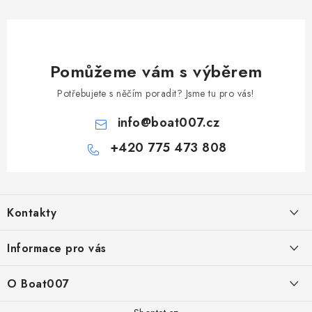
v
ý
p
i
Pomůžeme vám s výběrem
s
Potřebujete s něčím poradit? Jsme tu pro vás!
u
info
@
boat007.cz
+420 775 473 808
Z
á
Kontakty
p
a
PRODEJNA/ESHOP
Informace pro vás
+420 775 473 808
t
í
Doprava a platba
O Boat007
PŘÍJEM/VÝDEJ/SERVIS zakázek
+420 775 576 669
Servis
O nás