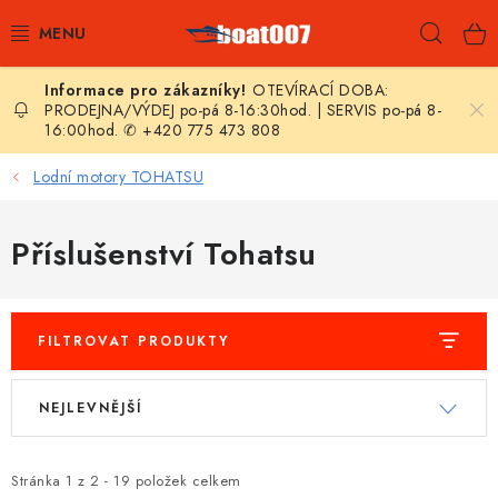
Přejít
Hleda
na
obsah
OTEVÍRACÍ DOBA:
E-SHOP
PRODEJNA/VÝDEJ po-pá 8-16:30hod. | SERVIS po-pá 8-
16:00hod. ✆ +420 775 473 808
AKČNÍ SLEVY
Lodní motory TOHATSU
NOVINKY
Příslušenství Tohatsu
ZPRAVODAJ
KONTAKTY
FILTROVAT PRODUKTY
LODNÍ MOTORY
V
Ř
NEJLEVNĚJŠÍ
ý
a
NAFUKOVACÍ ČLUNY
p
z
i
e
Stránka
1
z
2
-
19
položek celkem