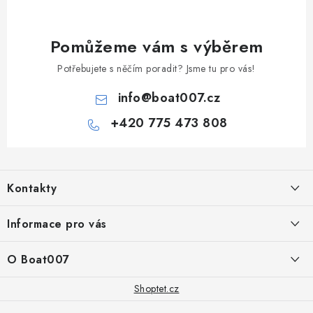
Pomůžeme vám s výběrem
Potřebujete s něčím poradit? Jsme tu pro vás!
info
@
boat007.cz
+420 775 473 808
Z
á
Kontakty
p
a
PRODEJNA/ESHOP
Informace pro vás
+420 775 473 808
t
í
Doprava a platba
O Boat007
PŘÍJEM/VÝDEJ/SERVIS zakázek
+420 775 576 669
Servis
O nás
Shoptet.cz
Reklamace
Rosická 653, 19017 Praha 9 - Vinoř
Naše značky a zastoupení