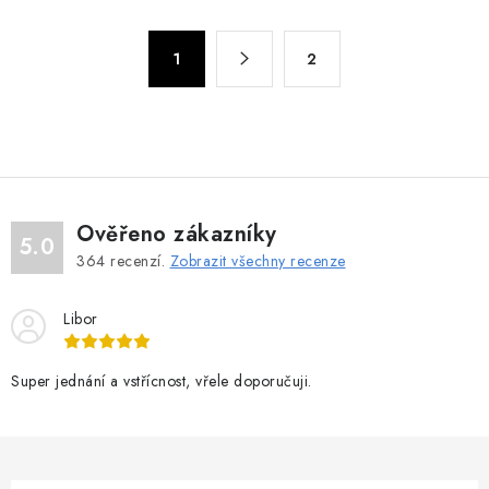
l
á
S
d
1
2
t
a
r
c
á
n
í
k
p
o
r
v
v
Ověřeno zákazníky
5.0
á
k
364
recenzí.
Zobrazit všechny recenze
n
y
í
v
Libor
ý
p
Super jednání a vstřícnost, vřele doporučuji.
i
s
u