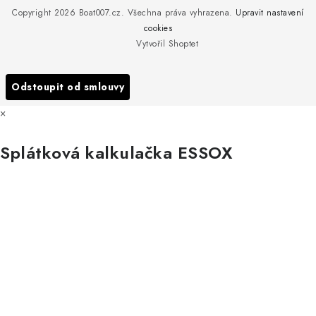
Copyright 2026
Boat007.cz
. Všechna práva vyhrazena.
Upravit nastavení
Obchodní podmínky
Servis
cookies
Podmínky ochrany osobních údajů
Vytvořil Shoptet
Reklamace
Všechny značky
Odstoupit od smlouvy
×
Splátková kalkulačka ESSOX