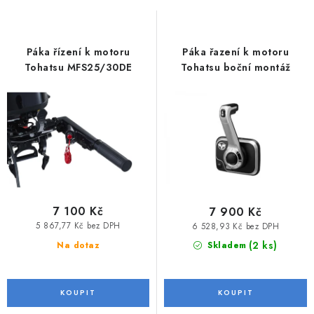
MOTOROVÉ ČLUNY
s
n
p
í
LODNÍ ELEKTROMOTORY
r
p
Páka řízení k motoru
Páka řazení k motoru
o
r
Tohatsu MFS25/30DE
Tohatsu boční montáž
PRAMICE A MOTOROVÉ VESLICE
d
o
u
d
HLINÍKOVÉ ČLUNY
k
u
t
k
KAJAKY, KÁNOE A RAFTY
ů
t
PLASTOVÉ LODĚ A ČLUNY
ů
7 100 Kč
7 900 Kč
ŠLAPADLA
5 867,77 Kč bez DPH
6 528,93 Kč bez DPH
(2 ks)
Na dotaz
Skladem
VODNÍ SKŮTRY
KATAMARÁNY - PONTON BOAT