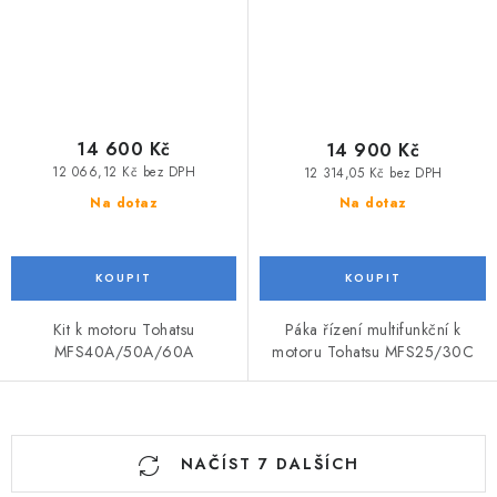
14 600 Kč
14 900 Kč
12 066,12 Kč bez DPH
12 314,05 Kč bez DPH
Na dotaz
Na dotaz
Kit k motoru Tohatsu
Páka řízení multifunkční k
MFS40A/50A/60A
motoru Tohatsu MFS25/30C
O
NAČÍST 7 DALŠÍCH
v