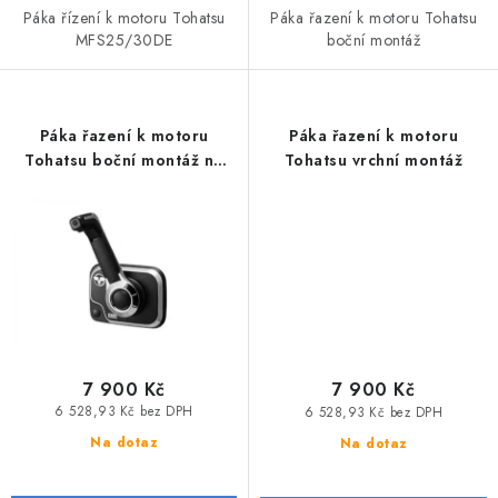
Páka řízení k motoru Tohatsu
Páka řazení k motoru Tohatsu
VODNÍ SPORTY
MFS25/30DE
boční montáž
PŘÍSLUŠENSTVÍ K ČLUNŮM
Páka řazení k motoru
Páka řazení k motoru
PŘÍSLUŠENSTVÍ K MOTORŮM
Tohatsu boční montáž na
Tohatsu vrchní montáž
konzoli
PŘÍVĚSY K LODÍM
ZNAČKY
Doprava a platba
Servis
Reklamace
Obchodní podmínky
Podmínky ochrany osobních údajů
7 900 Kč
7 900 Kč
6 528,93 Kč bez DPH
6 528,93 Kč bez DPH
Na dotaz
Na dotaz