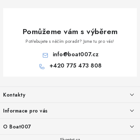
Pomůžeme vám s výběrem
Potřebujete s něčím poradit? Jsme tu pro vás!
info
@
boat007.cz
+420 775 473 808
Z
á
Kontakty
p
a
PRODEJNA/ESHOP
Informace pro vás
+420 775 473 808
t
í
Doprava a platba
O Boat007
PŘÍJEM/VÝDEJ/SERVIS zakázek
+420 775 576 669
Servis
O nás
Shoptet.cz