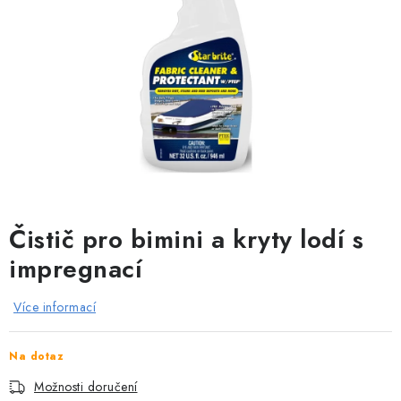
MOTOROVÉ ČLUNY
LODNÍ ELEKTROMOTORY
PRAMICE A MOTOROVÉ VESLICE
HLINÍKOVÉ ČLUNY
KAJAKY, KÁNOE A RAFTY
Čistič pro bimini a kryty lodí s
PLASTOVÉ LODĚ A ČLUNY
impregnací
ŠLAPADLA
Více informací
VODNÍ SKŮTRY
Na dotaz
KATAMARÁNY - PONTON BOAT
Možnosti doručení