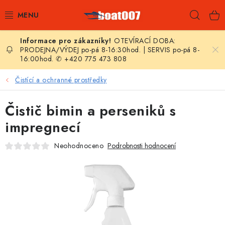
Přejít
Hleda
na
obsah
OTEVÍRACÍ DOBA:
E-SHOP
PRODEJNA/VÝDEJ po-pá 8-16:30hod. | SERVIS po-pá 8-
16:00hod. ✆ +420 775 473 808
AKČNÍ SLEVY
Čistící a ochranné prostředky
NOVINKY
Čistič bimin a perseniků s
ZPRAVODAJ
impregnecí
Neohodnoceno
Podrobnosti hodnocení
KONTAKTY
LODNÍ MOTORY
NAFUKOVACÍ ČLUNY