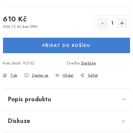
VODNÍ SPORTY
610 Kč
PŘÍSLUŠENSTVÍ K ČLUNŮM
504,13 Kč bez DPH
Měrná cena:
PŘÍSLUŠENSTVÍ K MOTORŮM
PŘIDAT DO KOŠÍKU
PŘÍVĚSY K LODÍM
Kód zboží:
92132
Značka:
Starbrite
ZNAČKY
Tisk
Zeptat se
Hlídat
Sdílet
Doprava a platba
Servis
Reklamace
Obchodní podmínky
Podmínky ochrany osobních údajů
Popis produktu
Diskuze