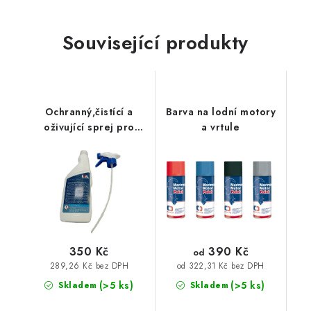
Související produkty
Ochranný,čistící a
Barva na lodní motory
oživující sprej pro
a vrtule
nafukovací čluny
390 Kč
350 Kč
od
289,26 Kč bez DPH
od 322,31 Kč bez DPH
(>5 ks)
(>5 ks)
Skladem
Skladem