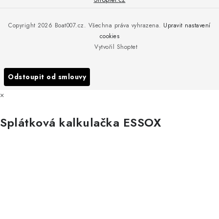
Reklamace
Rosická 653, 19017 Praha 9 - Vinoř
Naše značky a zastoupení
Copyright 2026
Boat007.cz
. Všechna práva vyhrazena.
Upravit nastavení
Obchodní podmínky
Servis
cookies
Podmínky ochrany osobních údajů
Vytvořil Shoptet
Reklamace
Všechny značky
Odstoupit od smlouvy
×
Splátková kalkulačka ESSOX