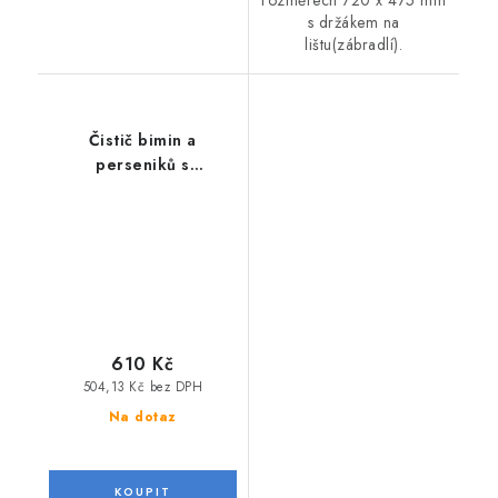
s držákem na
lištu(zábradlí).
Čistič bimin a
perseniků s
impregnecí
610 Kč
504,13 Kč bez DPH
Na dotaz