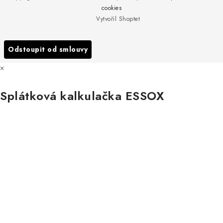
Obchodní podmínky
Servis
cookies
Podmínky ochrany osobních údajů
Vytvořil Shoptet
Reklamace
Všechny značky
Odstoupit od smlouvy
×
Splátková kalkulačka ESSOX