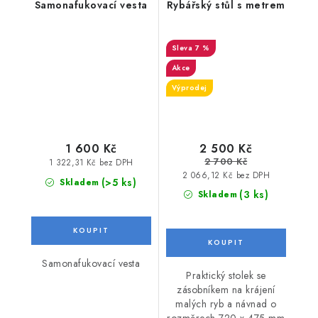
Samonafukovací vesta
Rybářský stůl s metrem
7 %
Akce
Výprodej
1 600 Kč
2 500 Kč
2 700 Kč
1 322,31 Kč bez DPH
2 066,12 Kč bez DPH
(>5 ks)
Skladem
(3 ks)
Skladem
Samonafukovací vesta
Praktický stolek se
zásobníkem na krájení
malých ryb a návnad o
rozměrech 720 x 475 mm