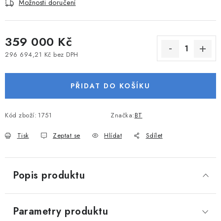
Možnosti doručení
VODNÍ SPORTY
PŘÍSLUŠENSTVÍ K ČLUNŮM
359 000 Kč
296 694,21 Kč bez DPH
PŘÍSLUŠENSTVÍ K MOTORŮM
Měrná cena:
PŘIDAT DO KOŠÍKU
PŘÍVĚSY K LODÍM
ZNAČKY
Kód zboží:
1751
Značka:
BT
Tisk
Zeptat se
Hlídat
Sdílet
Doprava a platba
Servis
Reklamace
Obchodní podmínky
Podmínky ochrany osobních údajů
Popis produktu
Parametry produktu