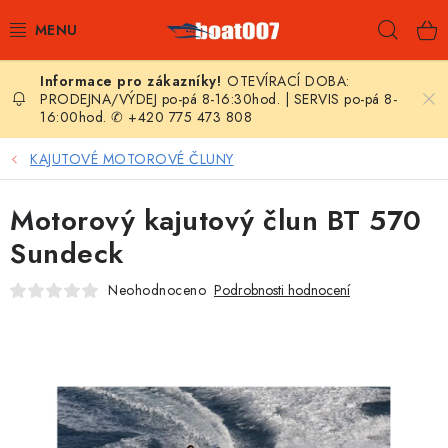
Přejít
Hleda
na
obsah
OTEVÍRACÍ DOBA:
E-SHOP
PRODEJNA/VÝDEJ po-pá 8-16:30hod. | SERVIS po-pá 8-
16:00hod. ✆ +420 775 473 808
AKČNÍ SLEVY
KAJUTOVÉ MOTOROVÉ ČLUNY
NOVINKY
Motorový kajutový člun BT 570
ZPRAVODAJ
Sundeck
Neohodnoceno
Podrobnosti hodnocení
KONTAKTY
LODNÍ MOTORY
NAFUKOVACÍ ČLUNY