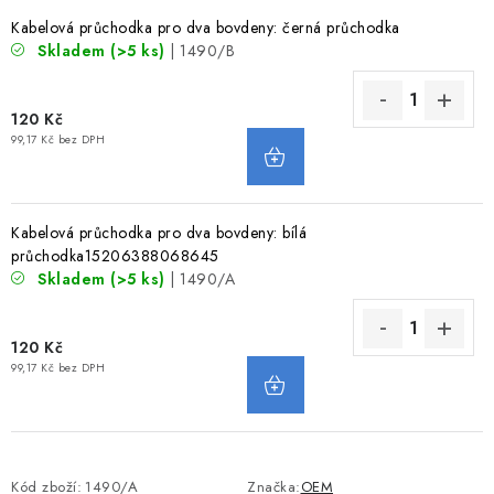
VODNÍ SPORTY
Kabelová průchodka pro dva bovdeny: černá průchodka
Skladem
(>5 ks)
| 1490/B
PŘÍSLUŠENSTVÍ K ČLUNŮM
120 Kč
PŘÍSLUŠENSTVÍ K MOTORŮM
99,17 Kč bez DPH
PŘÍVĚSY K LODÍM
Kabelová průchodka pro dva bovdeny: bílá
ZNAČKY
průchodka15206388068645
Skladem
(>5 ks)
| 1490/A
Doprava a platba
Servis
Reklamace
120 Kč
Obchodní podmínky
Podmínky ochrany osobních údajů
99,17 Kč bez DPH
Kód zboží:
1490/A
Značka:
OEM