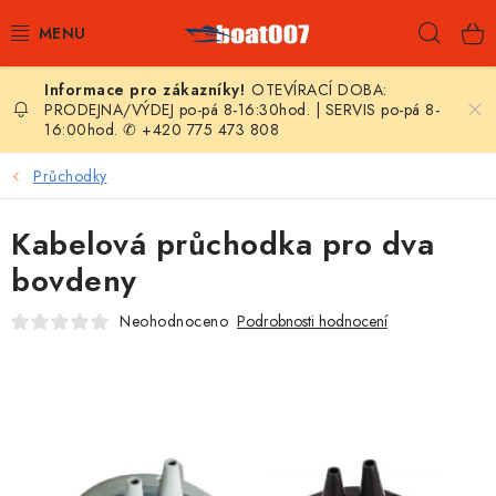
Přejít
Hleda
na
obsah
OTEVÍRACÍ DOBA:
E-SHOP
PRODEJNA/VÝDEJ po-pá 8-16:30hod. | SERVIS po-pá 8-
16:00hod. ✆ +420 775 473 808
AKČNÍ SLEVY
Průchodky
NOVINKY
Kabelová průchodka pro dva
ZPRAVODAJ
bovdeny
Neohodnoceno
Podrobnosti hodnocení
KONTAKTY
LODNÍ MOTORY
NAFUKOVACÍ ČLUNY