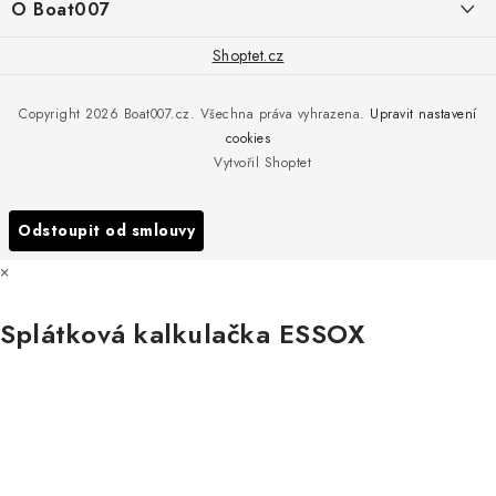
í
O Boat007
PŘÍJEM/VÝDEJ/SERVIS zakázek
+420 775 576 669
Servis
O nás
Shoptet.cz
Reklamace
Rosická 653, 19017 Praha 9 - Vinoř
Naše značky a zastoupení
Copyright 2026
Boat007.cz
. Všechna práva vyhrazena.
Upravit nastavení
Obchodní podmínky
Servis
cookies
Podmínky ochrany osobních údajů
Vytvořil Shoptet
Reklamace
Všechny značky
Odstoupit od smlouvy
×
Splátková kalkulačka ESSOX