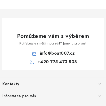
Pomůžeme vám s výběrem
Potřebujete s něčím poradit? Jsme tu pro vás!
info
@
boat007.cz
+420 775 473 808
Z
á
Kontakty
p
a
PRODEJNA/ESHOP
Informace pro vás
+420 775 473 808
t
Doprava a platba