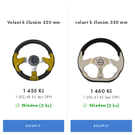
MOTOROVÉ ČLUNY
s
n
p
í
LODNÍ ELEKTROMOTORY
r
p
Volant k člunům 330 mm
volant k člunům 320 mm
o
r
PRAMICE A MOTOROVÉ VESLICE
d
o
u
d
HLINÍKOVÉ ČLUNY
k
u
t
k
KAJAKY, KÁNOE A RAFTY
ů
t
PLASTOVÉ LODĚ A ČLUNY
ů
1 455 Kč
1 460 Kč
ŠLAPADLA
1 202,48 Kč bez DPH
1 206,61 Kč bez DPH
(2 ks)
(2 ks)
Skladem
Skladem
VODNÍ SKŮTRY
KATAMARÁNY - PONTON BOAT