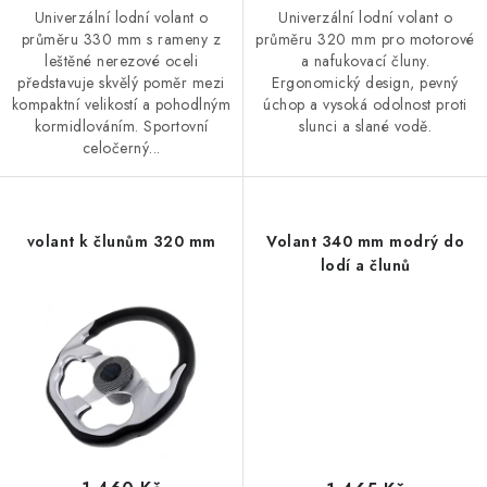
Univerzální lodní volant o
Univerzální lodní volant o
VODNÍ SPORTY
průměru 330 mm s rameny z
průměru 320 mm pro motorové
leštěné nerezové oceli
a nafukovací čluny.
PŘÍSLUŠENSTVÍ K ČLUNŮM
představuje skvělý poměr mezi
Ergonomický design, pevný
kompaktní velikostí a pohodlným
úchop a vysoká odolnost proti
kormidlováním. Sportovní
slunci a slané vodě.
PŘÍSLUŠENSTVÍ K MOTORŮM
celočerný...
PŘÍVĚSY K LODÍM
volant k člunům 320 mm
Volant 340 mm modrý do
ZNAČKY
lodí a člunů
Doprava a platba
Servis
Reklamace
Obchodní podmínky
Podmínky ochrany osobních údajů