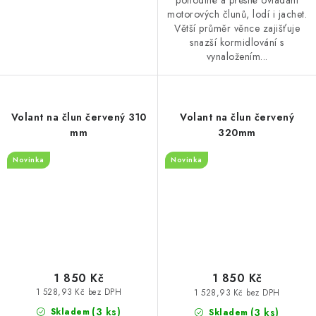
pohodlné a přesné ovládání
motorových člunů, lodí i jachet.
Větší průměr věnce zajišťuje
snazší kormidlování s
vynaložením...
Volant na člun červený 310
Volant na člun červený
mm
320mm
Novinka
Novinka
1 850 Kč
1 850 Kč
1 528,93 Kč bez DPH
1 528,93 Kč bez DPH
(3 ks)
(3 ks)
Skladem
Skladem