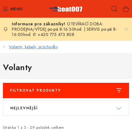
Přejít
Hleda
na
obsah
OTEVÍRACÍ DOBA:
E-SHOP
PRODEJNA/VÝDEJ po-pá 8-16:30hod. | SERVIS po-pá 8-
16:00hod. ✆ +420 775 473 808
AKČNÍ SLEVY
Volanty, kabely, průchodky
NOVINKY
Volanty
ZPRAVODAJ
KONTAKTY
FILTROVAT PRODUKTY
LODNÍ MOTORY
V
Ř
NEJLEVNĚJŠÍ
ý
a
NAFUKOVACÍ ČLUNY
p
z
i
e
Stránka
1
z
3
-
29
položek celkem