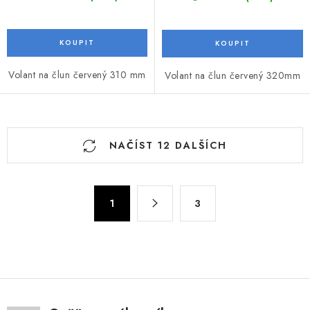
Volant na člun červený 310 mm
Volant na člun červený 320mm
O
NAČÍST 12 DALŠÍCH
v
l
á
S
d
1
3
t
a
r
c
á
n
í
k
p
o
r
v