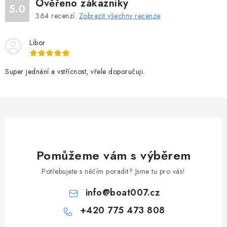
v
Ověřeno zákazníky
5.0
á
k
364
recenzí.
Zobrazit všechny recenze
n
y
í
v
Libor
ý
p
Super jednání a vstřícnost, vřele doporučuji.
i
s
u
Pomůžeme vám s výběrem
Potřebujete s něčím poradit? Jsme tu pro vás!
info
@
boat007.cz
+420 775 473 808