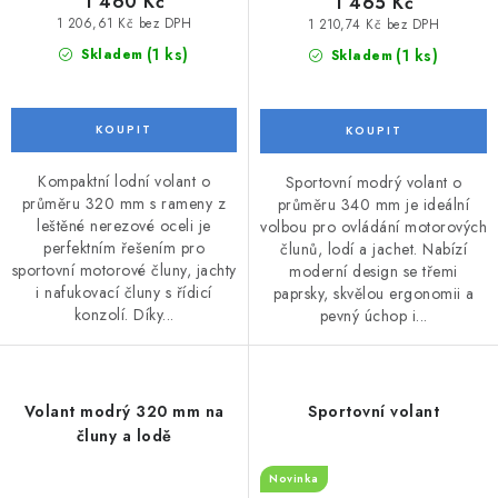
1 460 Kč
1 465 Kč
1 206,61 Kč bez DPH
1 210,74 Kč bez DPH
(1 ks)
(1 ks)
Skladem
Skladem
Kompaktní lodní volant o
Sportovní modrý volant o
průměru 320 mm s rameny z
průměru 340 mm je ideální
leštěné nerezové oceli je
volbou pro ovládání motorových
perfektním řešením pro
člunů, lodí a jachet. Nabízí
sportovní motorové čluny, jachty
moderní design se třemi
i nafukovací čluny s řídicí
paprsky, skvělou ergonomii a
konzolí. Díky...
pevný úchop i...
Volant modrý 320 mm na
Sportovní volant
čluny a lodě
Novinka