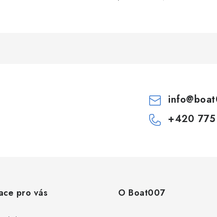
info
@
boat
+420 775
ace pro vás
O Boat007