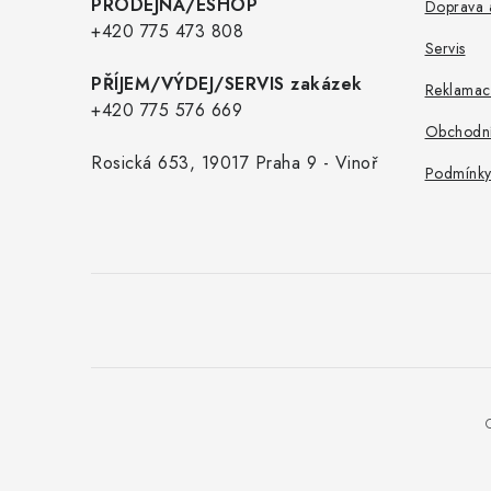
t
PRODEJNA/ESHOP
Doprava a
í
+420 775 473 808
Servis
PŘÍJEM/VÝDEJ/SERVIS zakázek
Reklamac
+420 775 576 669
Obchodní
Rosická 653, 19017 Praha 9 - Vinoř
Podmínky