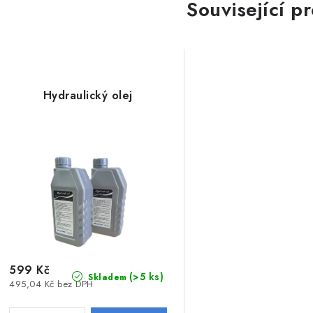
Související p
Hydraulický olej
599 Kč
(>5 ks)
Skladem
495,04 Kč bez DPH