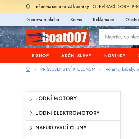
Přejít
OTEVÍRACÍ DOBA: PROD
na
obsah
Doprava a platba
Servis
Reklamace
Obcho
E-SHOP
AKČNÍ SLEVY
NOVINKY
Domů
PŘÍSLUŠENSTVÍ K ČLUNŮM
Volanty, kabely,
P
K
Přeskočit
LODNÍ MOTORY
o
kategorie
a
s
LODNÍ ELEKTROMOTORY
t
t
e
NAFUKOVACÍ ČLUNY
r
g
a