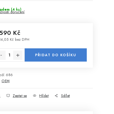
ladem
(4 ks)
žnosti doručení
 590 Kč
14,05 Kč bez DPH
rná cena:
PŘIDAT DO KOŠÍKU
ží:
686
:
OEM
k
Zeptat se
Hlídat
Sdílet