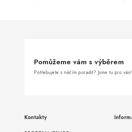
Pomůžeme vám s výběrem
Potřebujete s něčím poradit? Jsme tu pro vás!
Z
á
p
Kontakty
Inform
a