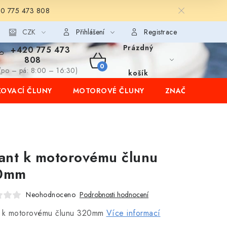
20 775 473 808
CZK
Přihlášení
Registrace
Prázdný
+420 775 473
808
NÁKUPNÍ
(po – pá: 8:00 – 16:30)
košík
OVACÍ ČLUNY
MOTOROVÉ ČLUNY
ZNAČKY
KOŠÍK
ant k motorovému člunu
0mm
Neohodnoceno
Podrobnosti hodnocení
t k motorovému člunu 320mm
Více informací