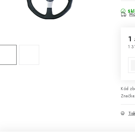
Sk
Mo
1
1 3
Mě
Kód zbo
Značka
Tis