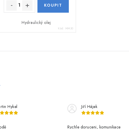
Hydraulický olej
Kód:
MM30
e
rtin Hykel
Jiří Hájek
odě
Rychle doruceni, komunikace