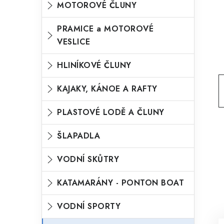
MOTOROVÉ ČLUNY
o
n
n
r
PRAMICE a MOTOROVÉ
í
VESLICE
i
p
e
HLINÍKOVÉ ČLUNY
a
n
KAJAKY, KÁNOE A RAFTY
e
l
PLASTOVÉ LODĚ A ČLUNY
ŠLAPADLA
VODNÍ SKŮTRY
KATAMARÁNY - PONTON BOAT
VODNÍ SPORTY