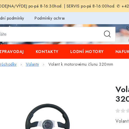
EJNA/VÝDEJ po-pá 8-16:30hod. | SERVIS po-pá 8-16:00hod. ✆ +4
dní podmínky
Podmínky ochrany osobních údajů
ZPRAVODAJ
KONTAKTY
LODNÍ MOTORY
NAFUK
 průchodky
Volanty
Volant k motorovému člunu 320mm
Vol
32
Volan