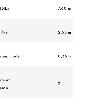
délka
7,60 m
šířka
2,55 m
ponor lodě
0,35 m
počet
7
osob