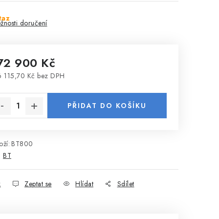
taz
žnosti doručení
72 900 Kč
 115,70 Kč bez DPH
rná cena:
PŘIDAT DO KOŠÍKU
ží:
BT800
:
BT
k
Zeptat se
Hlídat
Sdílet