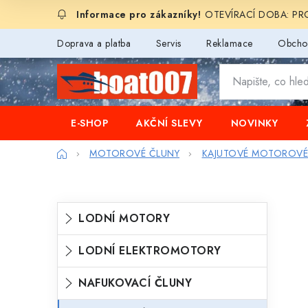
Přejít
OTEVÍRACÍ DOBA: PROD
na
obsah
Doprava a platba
Servis
Reklamace
Obcho
E-SHOP
AKČNÍ SLEVY
NOVINKY
Domů
MOTOROVÉ ČLUNY
KAJUTOVÉ MOTOROVÉ
P
K
Přeskočit
LODNÍ MOTORY
o
kategorie
a
s
LODNÍ ELEKTROMOTORY
t
t
e
NAFUKOVACÍ ČLUNY
r
g
a