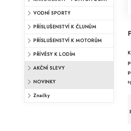
VODNÍ SPORTY
PŘÍSLUŠENSTVÍ K ČLUNŮM
PŘÍSLUŠENSTVÍ K MOTORŮM
K
PŘÍVĚSY K LODÍM
p
AKČNÍ SLEVY
p
NOVINKY
s
Značky