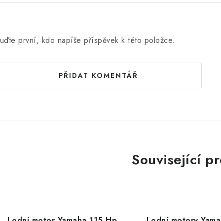
uďte první, kdo napíše příspěvek k této položce.
PŘIDAT KOMENTÁŘ
Související p
Lodní motor Yamaha 115 Hp
Lodní motory Yam