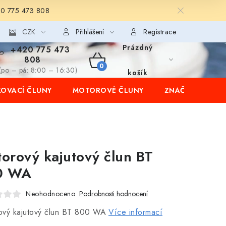
20 775 473 808
CZK
Přihlášení
Registrace
Prázdný
+420 775 473
808
NÁKUPNÍ
(po – pá: 8:00 – 16:30)
košík
OVACÍ ČLUNY
MOTOROVÉ ČLUNY
ZNAČKY
KOŠÍK
orový kajutový člun BT
0 WA
Neohodnoceno
Podrobnosti hodnocení
ový kajutový člun BT 800 WA
Více informací