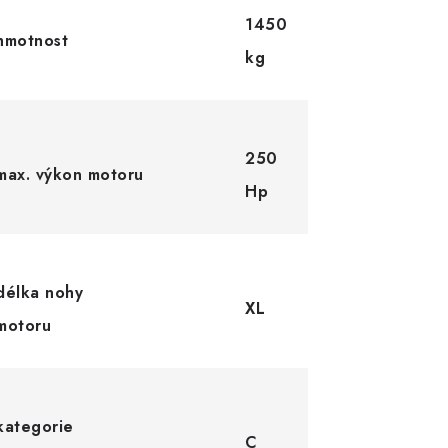
1450
hmotnost
kg
250
max. výkon motoru
Hp
délka nohy
XL
motoru
kategorie
C