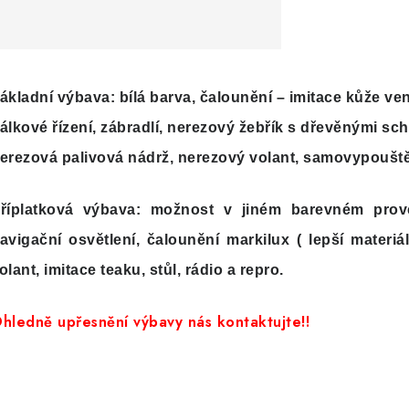
ákladní výbava: bílá barva, čalounění – imitace kůže ve
álkové řízení, zábradlí, nerezový žebřík s dřevěnými sc
erezová palivová nádrž, nerezový volant, samovypouště
říplatková výbava: možnost v jiném barevném prove
avigační osvětlení, čalounění markilux ( lepší materiá
olant, imitace teaku, stůl, rádio a repro.
hledně upřesnění výbavy nás kontaktujte!!