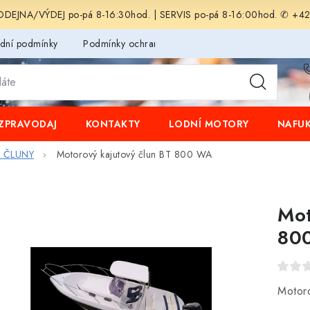
EJNA/VÝDEJ po-pá 8-16:30hod. | SERVIS po-pá 8-16:00hod. ✆ +4
dní podmínky
Podmínky ochrany osobních údajů
ZPRAVODAJ
KONTAKTY
LODNÍ MOTORY
NAFUK
 ČLUNY
Motorový kajutový člun BT 800 WA
Mot
80
Motor