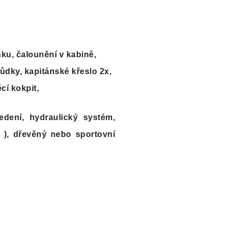
nku, čalounění v kabině,
hůdky, kapitánské křeslo 2x,
cí kokpit,
dení, hydraulický systém,
l ), dřevěný nebo sportovní