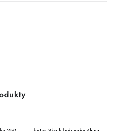
rodukty
aha 250
kotva 8kg k lodi nebo člunu