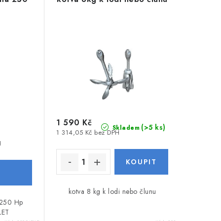
1 590 Kč
(>5 ks)
Skladem
1 314,05 Kč bez DPH
H
kotva 8 kg k lodi nebo člunu
 250 Hp
LET