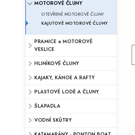
MOTOROVÉ ČLUNY
o
n
n
OTEVŘENÉ MOTOROVÉ ČLUNY
r
í
KAJUTOVÉ MOTOROVÉ ČLUNY
i
p
e
a
PRAMICE a MOTOROVÉ
n
VESLICE
e
HLINÍKOVÉ ČLUNY
l
KAJAKY, KÁNOE A RAFTY
PLASTOVÉ LODĚ A ČLUNY
ŠLAPADLA
VODNÍ SKŮTRY
KATAMARÁNY - PONTON BOAT