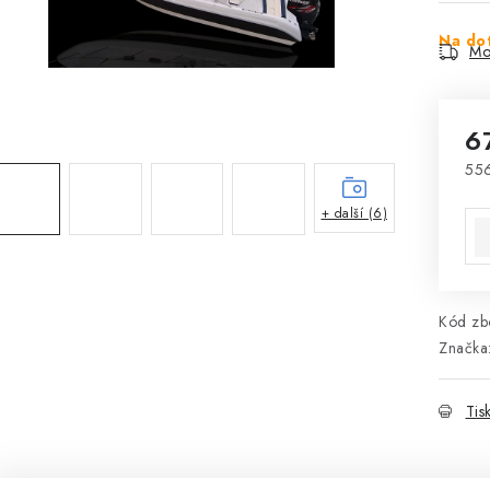
Na do
Mo
6
556
Mě
+ další (6)
Kód zbo
Značka
Tis