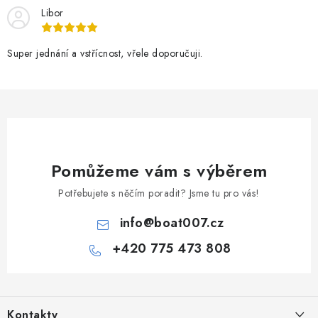
Libor
Super jednání a vstřícnost, vřele doporučuji.
Pomůžeme vám s výběrem
Potřebujete s něčím poradit? Jsme tu pro vás!
info
@
boat007.cz
+420 775 473 808
Z
á
Kontakty