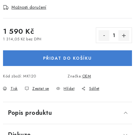
VODNÍ SPORTY
Možnosti doručení
PŘÍSLUŠENSTVÍ K ČLUNŮM
1 590 Kč
PŘÍSLUŠENSTVÍ K MOTORŮM
1 314,05 Kč bez DPH
Měrná cena:
PŘÍVĚSY K LODÍM
PŘIDAT DO KOŠÍKU
ZNAČKY
Kód zboží:
MK120
Značka:
OEM
Doprava a platba
Servis
Reklamace
Tisk
Zeptat se
Hlídat
Sdílet
Obchodní podmínky
Podmínky ochrany osobních údajů
Popis produktu
Diskuze