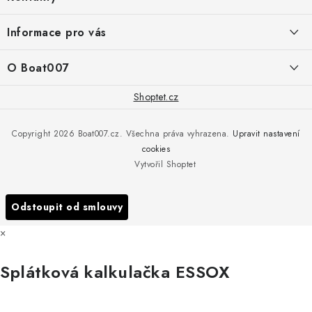
p
a
PRODEJNA/ESHOP
Informace pro vás
+420 775 473 808
t
í
Doprava a platba
O Boat007
PŘÍJEM/VÝDEJ/SERVIS zakázek
+420 775 576 669
Servis
O nás
Shoptet.cz
Reklamace
Rosická 653, 19017 Praha 9 - Vinoř
Naše značky a zastoupení
Copyright 2026
Boat007.cz
. Všechna práva vyhrazena.
Upravit nastavení
Obchodní podmínky
Servis
cookies
Podmínky ochrany osobních údajů
Vytvořil Shoptet
Reklamace
Všechny značky
Odstoupit od smlouvy
×
Splátková kalkulačka ESSOX