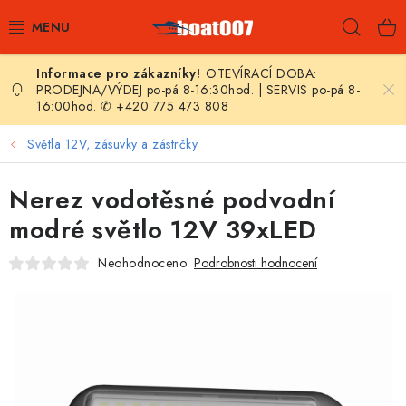
Přejít
Hleda
na
obsah
OTEVÍRACÍ DOBA:
E-SHOP
PRODEJNA/VÝDEJ po-pá 8-16:30hod. | SERVIS po-pá 8-
16:00hod. ✆ +420 775 473 808
AKČNÍ SLEVY
Světla 12V, zásuvky a zástrčky
NOVINKY
Nerez vodotěsné podvodní
ZPRAVODAJ
modré světlo 12V 39xLED
Neohodnoceno
Podrobnosti hodnocení
KONTAKTY
LODNÍ MOTORY
NAFUKOVACÍ ČLUNY