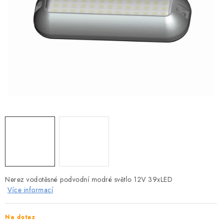
MOTOROVÉ ČLUNY
LODNÍ ELEKTROMOTORY
PRAMICE A MOTOROVÉ VESLICE
HLINÍKOVÉ ČLUNY
KAJAKY, KÁNOE A RAFTY
PLASTOVÉ LODĚ A ČLUNY
ŠLAPADLA
Nerez vodotěsné podvodní modré světlo 12V 39xLED
VODNÍ SKŮTRY
Více informací
KATAMARÁNY - PONTON BOAT
Na dotaz