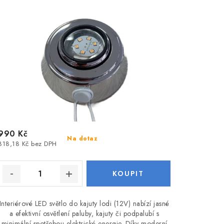
990 Kč
Na dotaz
818,18 Kč bez DPH
Interiérové LED světlo do kajuty lodi (12V) nabízí jasné
a efektivní osvětlení paluby, kajuty či podpalubí s
minimální spotřebou elektrické energie. Díky moderní