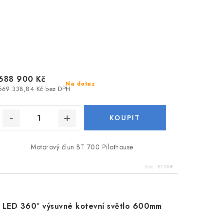
688 900 Kč
Na dotaz
569 338,84 Kč bez DPH
Motorový člun BT 700 Pilothouse
Kód:
BT700P
LED 360° výsuvné kotevní světlo 600mm