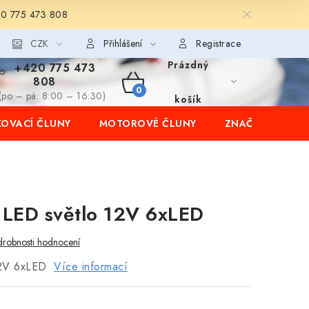
20 775 473 808
CZK
Přihlášení
Registrace
Prázdný
+420 775 473
808
NÁKUPNÍ
(po – pá: 8:00 – 16:30)
košík
OVACÍ ČLUNY
MOTOROVÉ ČLUNY
ZNAČKY
KOŠÍK
LED světlo 12V 6xLED
robnosti hodnocení
12V 6xLED
Více informací