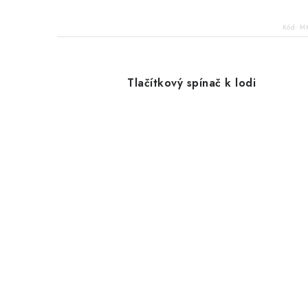
Kód:
M
Tlačítkový spínač k lodi