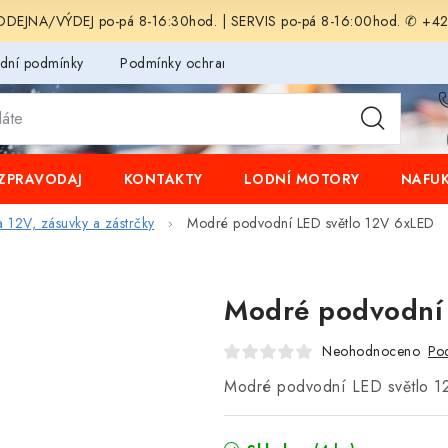
EJNA/VÝDEJ po-pá 8-16:30hod. | SERVIS po-pá 8-16:00hod. ✆ +4
dní podmínky
Podmínky ochrany osobních údajů
ZPRAVODAJ
KONTAKTY
LODNÍ MOTORY
NAFUK
a 12V, zásuvky a zástrčky
Modré podvodní LED světlo 12V 6xLED
Modré podvodní 
Neohodnoceno
Pod
Modré podvodní LED světlo 