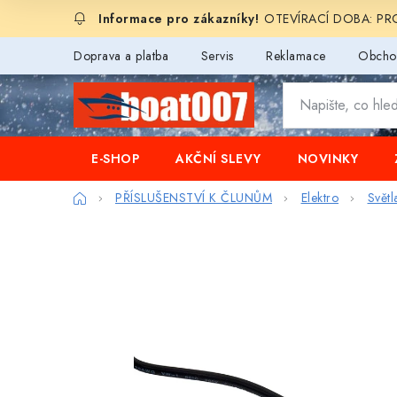
Přejít
OTEVÍRACÍ DOBA: PROD
na
obsah
Doprava a platba
Servis
Reklamace
Obcho
E-SHOP
AKČNÍ SLEVY
NOVINKY
Domů
PŘÍSLUŠENSTVÍ K ČLUNŮM
Elektro
Světl