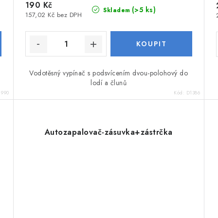
190 Kč
(>5 ks)
Skladem
157,02 Kč bez DPH
Vodotěsný vypínač s podsvícením dvou-polohový do
lodí a člunů
:
990
Kód:
D1386
Autozapalovač-zásuvka+zástrčka