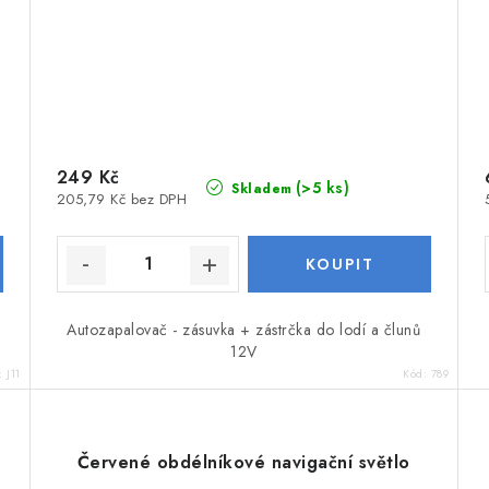
249 Kč
(>5 ks)
Skladem
205,79 Kč bez DPH
Autozapalovač - zásuvka + zástrčka do lodí a člunů
12V
:
J11
Kód:
789
Červené obdélníkové navigační světlo