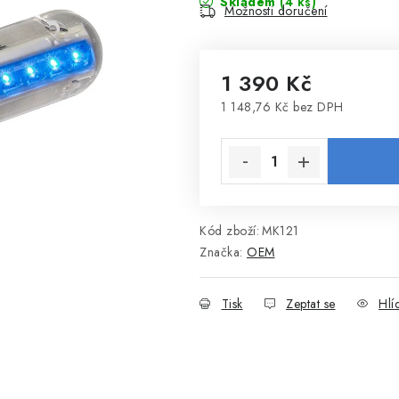
Skladem
(4 ks)
Možnosti doručení
1 390 Kč
1 148,76 Kč bez DPH
Měrná cena:
Kód zboží:
MK121
Značka:
OEM
Tisk
Zeptat se
Hlí