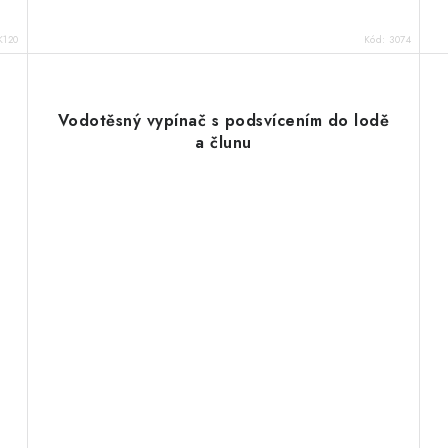
K120
Kód:
3074
Vodotěsný vypínač s podsvícením do lodě
a člunu