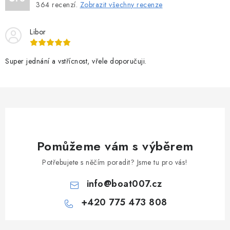
364
recenzí.
Zobrazit všechny recenze
Libor
Super jednání a vstřícnost, vřele doporučuji.
Pomůžeme vám s výběrem
Potřebujete s něčím poradit? Jsme tu pro vás!
info
@
boat007.cz
+420 775 473 808
Z