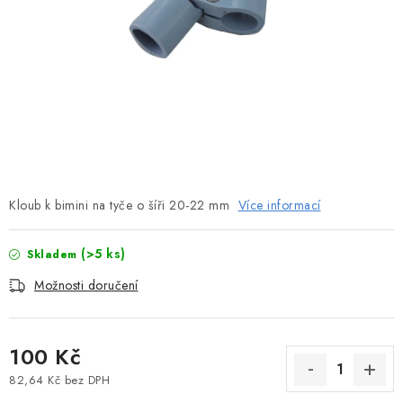
MOTOROVÉ ČLUNY
LODNÍ ELEKTROMOTORY
PRAMICE A MOTOROVÉ VESLICE
HLINÍKOVÉ ČLUNY
KAJAKY, KÁNOE A RAFTY
Kloub k bimini na tyče o šíři 20-22 mm
Více informací
PLASTOVÉ LODĚ A ČLUNY
(>5 ks)
Skladem
ŠLAPADLA
Možnosti doručení
VODNÍ SKŮTRY
100 Kč
KATAMARÁNY - PONTON BOAT
82,64 Kč bez DPH
Měrná cena: