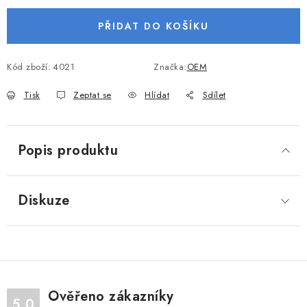
VODNÍ SPORTY
PŘIDAT DO KOŠÍKU
PŘÍSLUŠENSTVÍ K ČLUNŮM
Kód zboží:
4021
Značka:
OEM
PŘÍSLUŠENSTVÍ K MOTORŮM
Tisk
Zeptat se
Hlídat
Sdílet
PŘÍVĚSY K LODÍM
Popis produktu
ZNAČKY
Doprava a platba
Servis
Reklamace
Diskuze
Obchodní podmínky
Podmínky ochrany osobních údajů
Ověřeno zákazníky
5.0