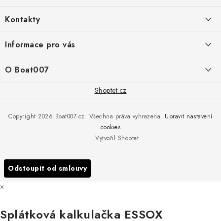
á
Kontakty
p
a
PRODEJNA/ESHOP
Informace pro vás
+420 775 473 808
t
í
Doprava a platba
O Boat007
PŘÍJEM/VÝDEJ/SERVIS zakázek
+420 775 576 669
Servis
O nás
Shoptet.cz
Reklamace
Rosická 653, 19017 Praha 9 - Vinoř
Naše značky a zastoupení
Copyright 2026
Boat007.cz
. Všechna práva vyhrazena.
Upravit nastavení
Obchodní podmínky
Servis
cookies
Podmínky ochrany osobních údajů
Vytvořil Shoptet
Reklamace
Všechny značky
Odstoupit od smlouvy
×
Splátková kalkulačka ESSOX