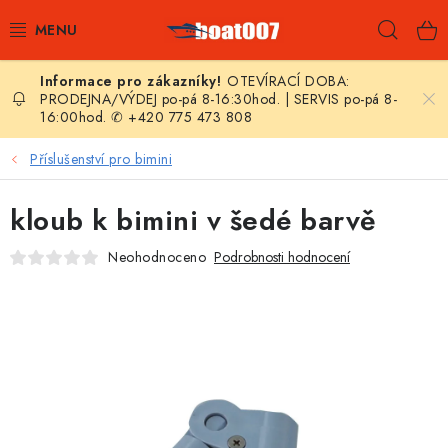
Přejít
Hleda
na
obsah
OTEVÍRACÍ DOBA:
E-SHOP
PRODEJNA/VÝDEJ po-pá 8-16:30hod. | SERVIS po-pá 8-
16:00hod. ✆ +420 775 473 808
AKČNÍ SLEVY
Příslušenství pro bimini
NOVINKY
kloub k bimini v šedé barvě
ZPRAVODAJ
Neohodnoceno
Podrobnosti hodnocení
KONTAKTY
LODNÍ MOTORY
NAFUKOVACÍ ČLUNY