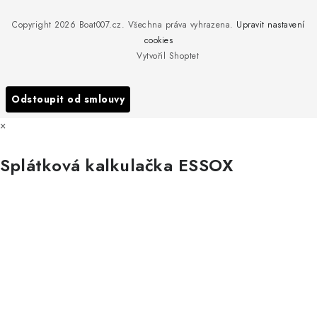
Reklamace
Rosická 653, 19017 Praha 9 - Vinoř
Naše značky a zastoupení
Copyright 2026
Boat007.cz
. Všechna práva vyhrazena.
Upravit nastavení
Obchodní podmínky
Servis
cookies
Podmínky ochrany osobních údajů
Vytvořil Shoptet
Reklamace
Všechny značky
Odstoupit od smlouvy
×
Splátková kalkulačka ESSOX