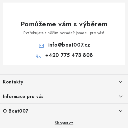
ý
p
i
Pomůžeme vám s výběrem
s
Potřebujete s něčím poradit? Jsme tu pro vás!
u
info
@
boat007.cz
+420 775 473 808
Z
á
Kontakty
p
a
PRODEJNA/ESHOP
Informace pro vás
+420 775 473 808
t
í
Doprava a platba
O Boat007
PŘÍJEM/VÝDEJ/SERVIS zakázek
+420 775 576 669
Servis
O nás
Shoptet.cz