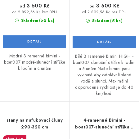
3 500 Kč
3 500 Kč
od
od
od 2 892,56 Kč bez DPH
od 2 892,56 Kč bez DPH
(>5 ks)
(5 ks)
Skladem
Skladem
Modré 3 ramenné bimini -
Bílé 3 ramenné Bimini HIGH -
boat007 modré-sluneční stříška
boat007-sluneční stříška k lodím
k lodím a člunům
a člunům Naše bimini jsou
vyvinuté aby odolávali slané
vodě a slunci. Maximální
doporučená rychlost je do 40
km/hod.
stany na nafukovací čluny
4-ramenné Bimini -
290-320 cm
boat007-sluneční stříška k
lodím a člunům-modré
12 %