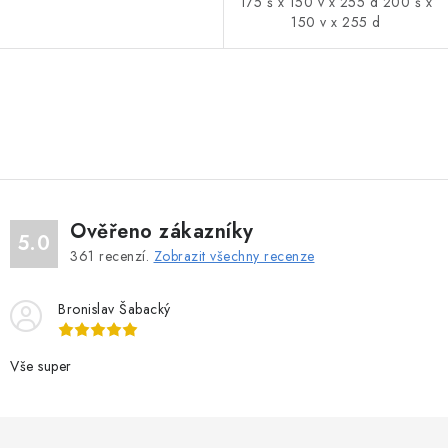
175 š x 150 v x 255 d 200 š x
150 v x 255 d
O
v
l
á
d
Ověřeno zákazníky
a
5.0
361
recenzí.
Zobrazit všechny recenze
c
í
Bronislav Šabacký
p
r
v
Vše super
k
y
v