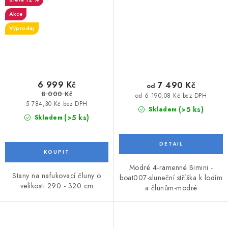
Akce
Výprodej
6 999 Kč
7 490 Kč
od
8 000 Kč
od 6 190,08 Kč bez DPH
5 784,30 Kč bez DPH
(>5 ks)
Skladem
(>5 ks)
Skladem
Modré 4-ramenné Bimini -
Stany na nafukovací čluny o
boat007-sluneční stříška k lodím
velikosti 290 - 320 cm
a člunům-modré