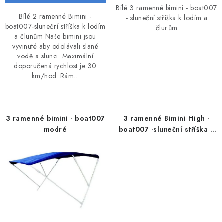
Bílé 3 ramenné bimini - boat007
VODNÍ SPORTY
Bílé 2 ramenné Bimini -
- sluneční stříška k lodím a
boat007-sluneční stříška k lodím
člunům
a člunům Naše bimini jsou
PŘÍSLUŠENSTVÍ K ČLUNŮM
vyvinuté aby odolávali slané
vodě a slunci. Maximální
PŘÍSLUŠENSTVÍ K MOTORŮM
doporučená rychlost je 30
km/hod. Rám...
PŘÍVĚSY K LODÍM
ZNAČKY
3 ramenné bimini - boat007
3 ramenné Bimini High -
modré
boat007 -sluneční stříška k
lodím
Doprava a platba
Servis
Reklamace
Obchodní podmínky
Podmínky ochrany osobních údajů