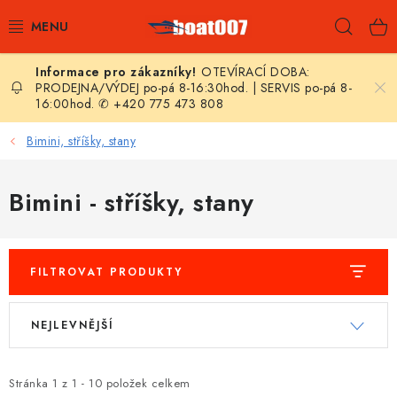
Přejít
Hleda
na
obsah
OTEVÍRACÍ DOBA:
E-SHOP
PRODEJNA/VÝDEJ po-pá 8-16:30hod. | SERVIS po-pá 8-
16:00hod. ✆ +420 775 473 808
AKČNÍ SLEVY
Bimini, stříšky, stany
NOVINKY
Bimini - stříšky, stany
ZPRAVODAJ
KONTAKTY
FILTROVAT PRODUKTY
LODNÍ MOTORY
V
Ř
NEJLEVNĚJŠÍ
ý
a
NAFUKOVACÍ ČLUNY
p
z
i
e
Stránka
1
z
1
-
10
položek celkem