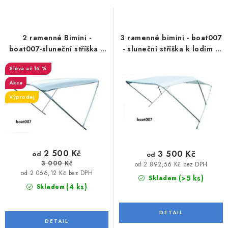
MOTOROVÉ ČLUNY
s
n
p
í
LODNÍ ELEKTROMOTORY
r
p
2 ramenné Bimini -
3 ramenné bimini - boat007
o
r
boat007-sluneční stříška k
- sluneční stříška k lodím a
PRAMICE A MOTOROVÉ VESLICE
lodím a člunům
člunům
d
o
až 16 %
u
d
HLINÍKOVÉ ČLUNY
Akce
k
u
Výprodej
t
k
KAJAKY, KÁNOE A RAFTY
ů
t
PLASTOVÉ LODĚ A ČLUNY
ů
2 500 Kč
3 500 Kč
od
od
ŠLAPADLA
3 000 Kč
od 2 892,56 Kč bez DPH
od 2 066,12 Kč bez DPH
(>5 ks)
Skladem
VODNÍ SKŮTRY
(4 ks)
Skladem
KATAMARÁNY - PONTON BOAT