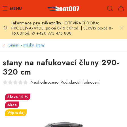
Přejít
Hleda
na
obsah
OTEVÍRACÍ DOBA:
E-SHOP
PRODEJNA/VÝDEJ po-pá 8-16:30hod. | SERVIS po-pá 8-
16:00hod. ✆ +420 775 473 808
AKČNÍ SLEVY
Bimini - stříšky, stany
NOVINKY
stany na nafukovací čluny 290-
ZPRAVODAJ
320 cm
Neohodnoceno
Podrobnosti hodnocení
KONTAKTY
12 %
LODNÍ MOTORY
Akce
NAFUKOVACÍ ČLUNY
Výprodej