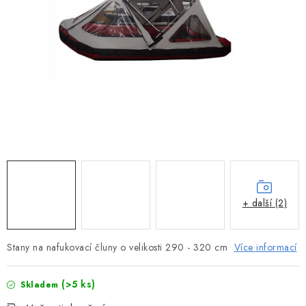
MOTOROVÉ ČLUNY
LODNÍ ELEKTROMOTORY
PRAMICE A MOTOROVÉ VESLICE
HLINÍKOVÉ ČLUNY
KAJAKY, KÁNOE A RAFTY
PLASTOVÉ LODĚ A ČLUNY
+ další (2)
ŠLAPADLA
Stany na nafukovací čluny o velikosti 290 - 320 cm
Více informací
VODNÍ SKŮTRY
(>5 ks)
KATAMARÁNY - PONTON BOAT
Skladem