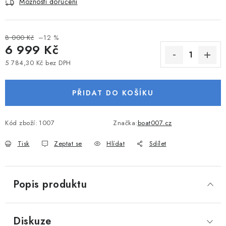
Možnosti doručení
VODNÍ SPORTY
PŘÍSLUŠENSTVÍ K ČLUNŮM
8 000 Kč
–12 %
6 999 Kč
5 784,30 Kč bez DPH
PŘÍSLUŠENSTVÍ K MOTORŮM
Měrná cena:
PŘÍVĚSY K LODÍM
PŘIDAT DO KOŠÍKU
ZNAČKY
Kód zboží:
1007
Značka:
boat007.cz
Tisk
Zeptat se
Hlídat
Sdílet
Doprava a platba
Servis
Reklamace
Obchodní podmínky
Podmínky ochrany osobních údajů
Popis produktu
Diskuze