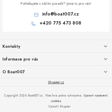
Potřebujete s něčím poradit? Jsme tu pro vás!
info
@
boat007.cz
+420 775 473 808
Z
á
Kontakty
p
a
PRODEJNA/ESHOP
Informace pro vás
+420 775 473 808
t
í
Doprava a platba
O Boat007
PŘÍJEM/VÝDEJ/SERVIS zakázek
+420 775 576 669
Servis
O nás
Shoptet.cz
Reklamace
Rosická 653, 19017 Praha 9 - Vinoř
Naše značky a zastoupení
Copyright 2026
Boat007.cz
. Všechna práva vyhrazena.
Upravit nastavení
Obchodní podmínky
Servis
cookies
Podmínky ochrany osobních údajů
Vytvořil Shoptet
Reklamace