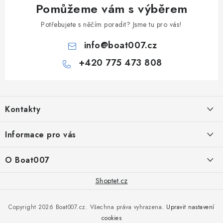
Pomůžeme vám s výběrem
Potřebujete s něčím poradit? Jsme tu pro vás!
info
@
boat007.cz
+420 775 473 808
Z
á
Kontakty
p
a
PRODEJNA/ESHOP
Informace pro vás
+420 775 473 808
t
í
Doprava a platba
O Boat007
PŘÍJEM/VÝDEJ/SERVIS zakázek
+420 775 576 669
Servis
O nás
Shoptet.cz
Reklamace
Rosická 653, 19017 Praha 9 - Vinoř
Naše značky a zastoupení
Copyright 2026
Boat007.cz
. Všechna práva vyhrazena.
Upravit nastavení
Obchodní podmínky
Servis
cookies