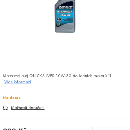
MOTOROVÉ ČLUNY
LODNÍ ELEKTROMOTORY
PRAMICE A MOTOROVÉ VESLICE
HLINÍKOVÉ ČLUNY
KAJAKY, KÁNOE A RAFTY
Motorový olej QUICKSILVER 10W-30 do lodních motorů 1L
PLASTOVÉ LODĚ A ČLUNY
Více informací
ŠLAPADLA
Na dotaz
VODNÍ SKŮTRY
Možnosti doručení
KATAMARÁNY - PONTON BOAT