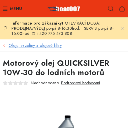
Přejít
Hleda
na
obsah
OTEVÍRACÍ DOBA:
E-SHOP
PRODEJNA/VÝDEJ po-pá 8-16:30hod. | SERVIS po-pá 8-
16:00hod. ✆ +420 775 473 808
AKČNÍ SLEVY
Oleje, vazelíny a olejové filtry
NOVINKY
Motorový olej QUICKSILVER
ZPRAVODAJ
10W-30 do lodních motorů
Neohodnoceno
Podrobnosti hodnocení
KONTAKTY
LODNÍ MOTORY
NAFUKOVACÍ ČLUNY