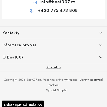
info
@
boat007.cz
+420 775 473 808
Z
á
Kontakty
p
a
PRODEJNA/ESHOP
Informace pro vás
+420 775 473 808
t
í
Doprava a platba
O Boat007
PŘÍJEM/VÝDEJ/SERVIS zakázek
+420 775 576 669
Servis
O nás
Shoptet.cz
Reklamace
Rosická 653, 19017 Praha 9 - Vinoř
Naše značky a zastoupení
Copyright 2026
Boat007.cz
. Všechna práva vyhrazena.
Upravit nastavení
Obchodní podmínky
Servis
cookies
Podmínky ochrany osobních údajů
Vytvořil Shoptet
Reklamace
Všechny značky
Odstoupit od smlouvy