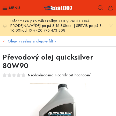
Přejít
Hleda
na
obsah
OTEVÍRACÍ DOBA:
E-SHOP
PRODEJNA/VÝDEJ po-pá 8-16:30hod. | SERVIS po-pá 8-
16:00hod. ✆ +420 775 473 808
AKČNÍ SLEVY
Oleje, vazelíny a olejové filtry
NOVINKY
Převodový olej quicksilver
ZPRAVODAJ
80W90
Neohodnoceno
Podrobnosti hodnocení
KONTAKTY
LODNÍ MOTORY
NAFUKOVACÍ ČLUNY