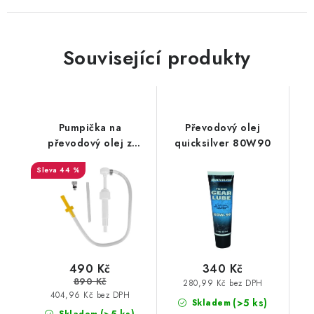
Související produkty
Pumpička na
Převodový olej
převodový olej z
quicksilver 80W90
litrových náplní
44 %
490 Kč
340 Kč
890 Kč
280,99 Kč bez DPH
404,96 Kč bez DPH
(>5 ks)
Skladem
(>5 ks)
Skladem