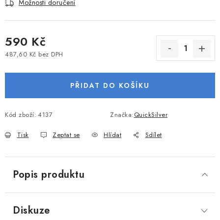
Možnosti doručení
VODNÍ SPORTY
PŘÍSLUŠENSTVÍ K ČLUNŮM
590 Kč
487,60 Kč bez DPH
PŘÍSLUŠENSTVÍ K MOTORŮM
Měrná cena:
PŘIDAT DO KOŠÍKU
PŘÍVĚSY K LODÍM
ZNAČKY
Kód zboží:
4137
Značka:
QuickSilver
Tisk
Zeptat se
Hlídat
Sdílet
Doprava a platba
Servis
Reklamace
Obchodní podmínky
Podmínky ochrany osobních údajů
Popis produktu
Diskuze