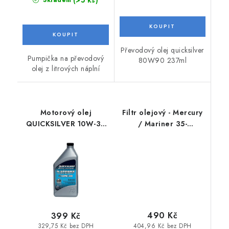
Převodový olej quicksilver
Pumpička na převodový
80W90 237ml
olej z litrových náplní
Motorový olej
Filtr olejový - Mercury
QUICKSILVER 10W-30
/ Mariner 35-
do lodních motorů
8M0162830
490 Kč
399 Kč
404,96 Kč bez DPH
329,75 Kč bez DPH