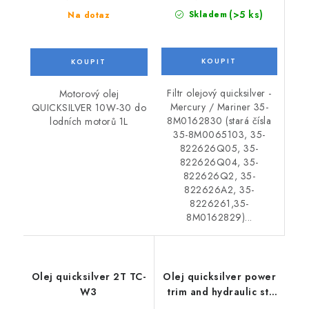
(>5 ks)
Skladem
Na dotaz
Filtr olejový quicksilver -
Motorový olej
Mercury / Mariner 35-
QUICKSILVER 10W-30 do
8M0162830 (stará čísla
lodních motorů 1L
35-8M0065103, 35-
822626Q05, 35-
822626Q04, 35-
822626Q2, 35-
822626A2, 35-
8226261,35-
8M0162829)...
Olej quicksilver 2T TC-
Olej quicksilver power
W3
trim and hydraulic st.
fluid