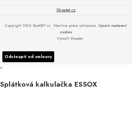
+420 775 576 669
Servis
O nás
Shoptet.cz
Reklamace
Rosická 653, 19017 Praha 9 - Vinoř
Naše značky a zastoupení
Copyright 2026
Boat007.cz
. Všechna práva vyhrazena.
Upravit nastavení
Obchodní podmínky
Servis
cookies
Podmínky ochrany osobních údajů
Vytvořil Shoptet
Reklamace
Všechny značky
Odstoupit od smlouvy
×
Splátková kalkulačka ESSOX