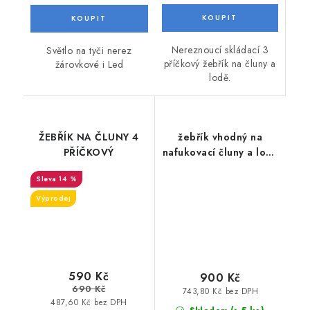
Nereznoucí skládací 3
Světlo na tyči nerez
příčkový žebřík na čluny a
žárovkové i Led
lodě.
ŽEBŘÍK NA ČLUNY 4
žebřík vhodný na
PŘÍČKOVÝ
nafukovací čluny a lodě
třípříčkový
14 %
Výprodej
590 Kč
900 Kč
690 Kč
743,80 Kč bez DPH
487,60 Kč bez DPH