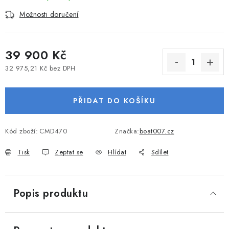
VODNÍ SPORTY
Možnosti doručení
PŘÍSLUŠENSTVÍ K ČLUNŮM
39 900 Kč
PŘÍSLUŠENSTVÍ K MOTORŮM
32 975,21 Kč bez DPH
Měrná cena:
PŘÍVĚSY K LODÍM
PŘIDAT DO KOŠÍKU
ZNAČKY
Kód zboží:
CMD470
Značka:
boat007.cz
Doprava a platba
Servis
Reklamace
Tisk
Zeptat se
Hlídat
Sdílet
Obchodní podmínky
Podmínky ochrany osobních údajů
Popis produktu