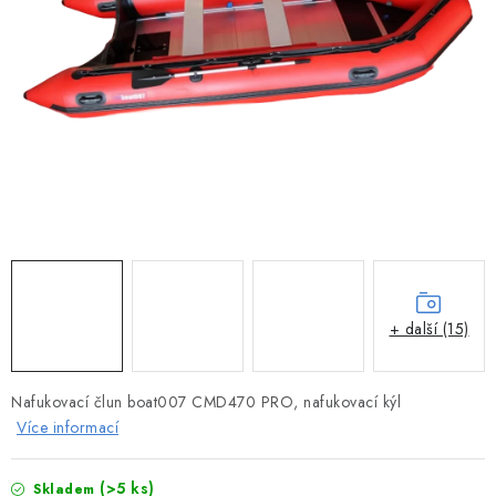
MOTOROVÉ ČLUNY
LODNÍ ELEKTROMOTORY
PRAMICE A MOTOROVÉ VESLICE
HLINÍKOVÉ ČLUNY
KAJAKY, KÁNOE A RAFTY
PLASTOVÉ LODĚ A ČLUNY
+ další (15)
ŠLAPADLA
Nafukovací člun boat007 CMD470 PRO, nafukovací kýl
VODNÍ SKŮTRY
Více informací
KATAMARÁNY - PONTON BOAT
(>5 ks)
Skladem