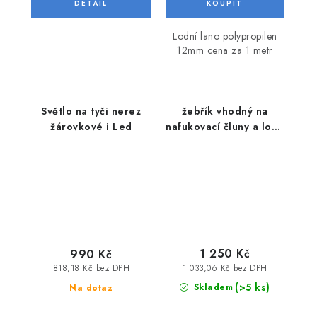
Lodní lano polypropilen
12mm cena za 1 metr
Světlo na tyči nerez
žebřík vhodný na
žárovkové i Led
nafukovací čluny a lodě
třípříčkový
1 250 Kč
990 Kč
1 033,06 Kč bez DPH
818,18 Kč bez DPH
(>5 ks)
Skladem
Na dotaz