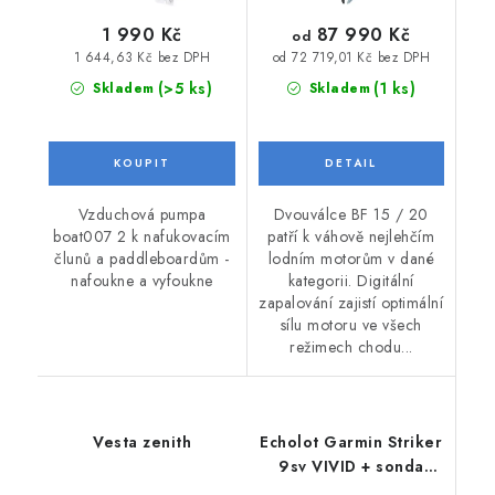
87 990 Kč
1 990 Kč
od
1 644,63 Kč bez DPH
od 72 719,01 Kč bez DPH
(>5 ks)
(1 ks)
Skladem
Skladem
Vzduchová pumpa
Dvouválce BF 15 / 20
boat007 2 k nafukovacím
patří k váhově nejlehčím
člunů a paddleboardům -
lodním motorům v dané
nafoukne a vyfoukne
kategorii. Digitální
zapalování zajistí optimální
sílu motoru ve všech
režimech chodu...
Vesta zenith
Echolot Garmin Striker
9sv VIVID + sonda
GT52HW-TM, 4pin + 4