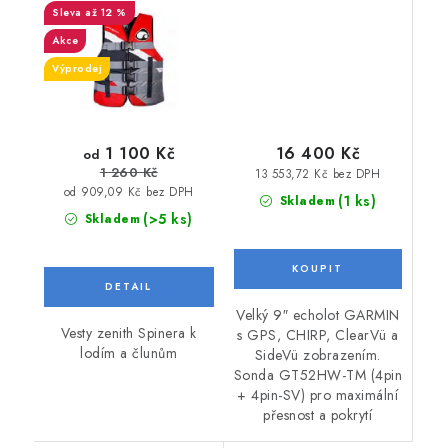
až 12 %
pin-sv
Akce
Výprodej
1 100 Kč
16 400 Kč
od
1 260 Kč
13 553,72 Kč bez DPH
od 909,09 Kč bez DPH
(1 ks)
Skladem
(>5 ks)
Skladem
Velký 9″ echolot GARMIN
Vesty zenith Spinera k
s GPS, CHIRP, ClearVü a
lodím a člunům
SideVü zobrazením.
Sonda GT52HW-TM (4pin
+ 4pin-SV) pro maximální
přesnost a pokrytí