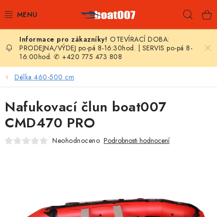
Přejít
Hleda
na
obsah
OTEVÍRACÍ DOBA:
E-SHOP
PRODEJNA/VÝDEJ po-pá 8-16:30hod. | SERVIS po-pá 8-
16:00hod. ✆ +420 775 473 808
AKČNÍ SLEVY
Délka 460-500 cm
NOVINKY
Nafukovací člun boat007
ZPRAVODAJ
CMD470 PRO
Neohodnoceno
Podrobnosti hodnocení
KONTAKTY
LODNÍ MOTORY
NAFUKOVACÍ ČLUNY