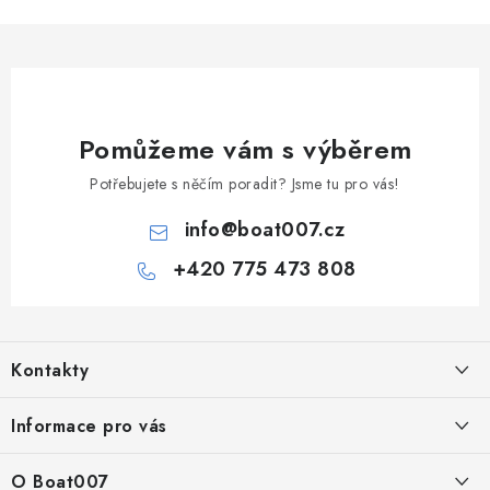
Pomůžeme vám s výběrem
Potřebujete s něčím poradit? Jsme tu pro vás!
info
@
boat007.cz
+420 775 473 808
Z
á
Kontakty
p
a
PRODEJNA/ESHOP
Informace pro vás
+420 775 473 808
t
í
Doprava a platba
O Boat007
PŘÍJEM/VÝDEJ/SERVIS zakázek