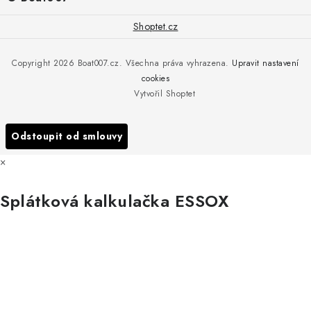
+420 775 576 669
Servis
O nás
Shoptet.cz
Reklamace
Rosická 653, 19017 Praha 9 - Vinoř
Naše značky a zastoupení
Copyright 2026
Boat007.cz
. Všechna práva vyhrazena.
Upravit nastavení
Obchodní podmínky
Servis
cookies
Podmínky ochrany osobních údajů
Vytvořil Shoptet
Reklamace
Všechny značky
Odstoupit od smlouvy
×
Splátková kalkulačka ESSOX