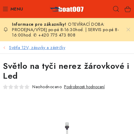
Přejít
Hleda
na
obsah
OTEVÍRACÍ DOBA:
E-SHOP
PRODEJNA/VÝDEJ po-pá 8-16:30hod. | SERVIS po-pá 8-
16:00hod. ✆ +420 775 473 808
AKČNÍ SLEVY
Světla 12V, zásuvky a zástrčky
NOVINKY
Světlo na tyči nerez žárovkové i
ZPRAVODAJ
Led
Neohodnoceno
Podrobnosti hodnocení
KONTAKTY
LODNÍ MOTORY
NAFUKOVACÍ ČLUNY