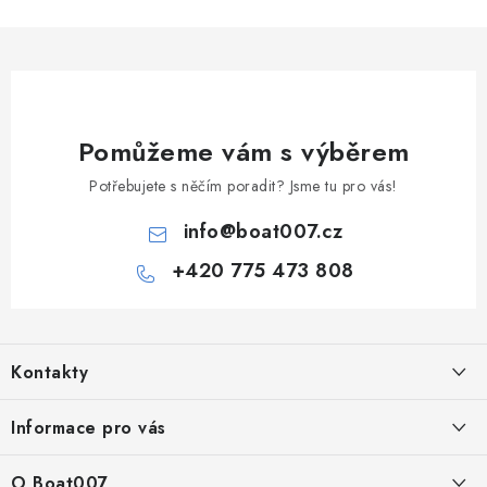
Pomůžeme vám s výběrem
Potřebujete s něčím poradit? Jsme tu pro vás!
info
@
boat007.cz
+420 775 473 808
Z
á
Kontakty
p
a
PRODEJNA/ESHOP
Informace pro vás
+420 775 473 808
t
í
Doprava a platba
O Boat007
PŘÍJEM/VÝDEJ/SERVIS zakázek