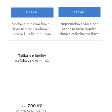
Nepromokavá taška pod
Modré 3 ramenné bimini -
sedačku nafukovacích
boat007 modré-sluneční
člunů s měkkým sedákem.
stříška k lodím a člunům
Taška do špičky
nafukovacích člunů
700 Kč
od
od 578,51 Kč bez DPH