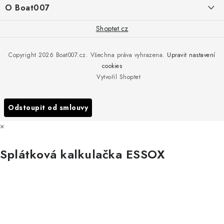
í
Doprava a platba
O Boat007
PŘÍJEM/VÝDEJ/SERVIS zakázek
+420 775 576 669
Servis
O nás
Shoptet.cz
Reklamace
Rosická 653, 19017 Praha 9 - Vinoř
Naše značky a zastoupení
Copyright 2026
Boat007.cz
. Všechna práva vyhrazena.
Upravit nastavení
Obchodní podmínky
Servis
cookies
Podmínky ochrany osobních údajů
Vytvořil Shoptet
Reklamace
Všechny značky
Odstoupit od smlouvy
×
Splátková kalkulačka ESSOX