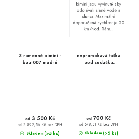
bimini jsou vyvinuté aby
odolávali slané vodě a
slunci. Maximální
doporučená rychlost je 30
km/hod. Rám...
3 ramenné bimini -
nepromokavá taška
boat007 modré
pod sedačku
nafukovacích člunů
700 Kč
3 500 Kč
od
od
od 578,51 Kč bez DPH
od 2 892,56 Kč bez DPH
(>5 ks)
(>5 ks)
Skladem
Skladem