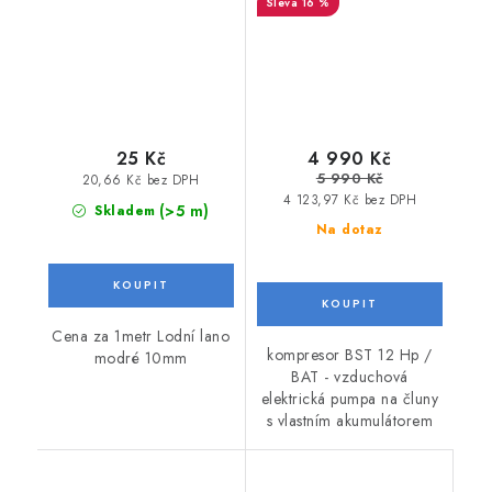
16 %
akumulátorem
25 Kč
4 990 Kč
5 990 Kč
20,66 Kč bez DPH
4 123,97 Kč bez DPH
(>5 m)
Skladem
Na dotaz
Cena za 1metr Lodní lano
kompresor BST 12 Hp /
modré 10mm
BAT - vzduchová
elektrická pumpa na čluny
s vlastním akumulátorem