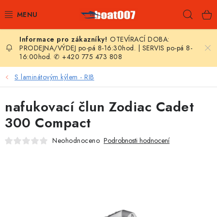
Přejít
Hleda
na
obsah
OTEVÍRACÍ DOBA:
E-SHOP
PRODEJNA/VÝDEJ po-pá 8-16:30hod. | SERVIS po-pá 8-
16:00hod. ✆ +420 775 473 808
AKČNÍ SLEVY
S laminátovým kýlem - RIB
NOVINKY
nafukovací člun Zodiac Cadet
ZPRAVODAJ
300 Compact
Neohodnoceno
Podrobnosti hodnocení
KONTAKTY
LODNÍ MOTORY
NAFUKOVACÍ ČLUNY