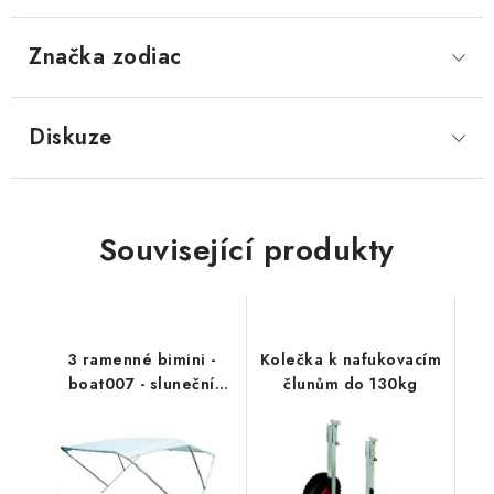
Značka
 zodiac
Diskuze
Související produkty
3 ramenné bimini -
Kolečka k nafukovacím
boat007 - sluneční
člunům do 130kg
stříška k lodím a
člunům