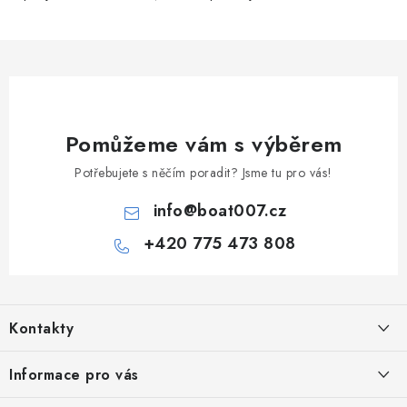
Pomůžeme vám s výběrem
Potřebujete s něčím poradit? Jsme tu pro vás!
info
@
boat007.cz
+420 775 473 808
Z
á
Kontakty
p
a
PRODEJNA/ESHOP
Informace pro vás
+420 775 473 808
t