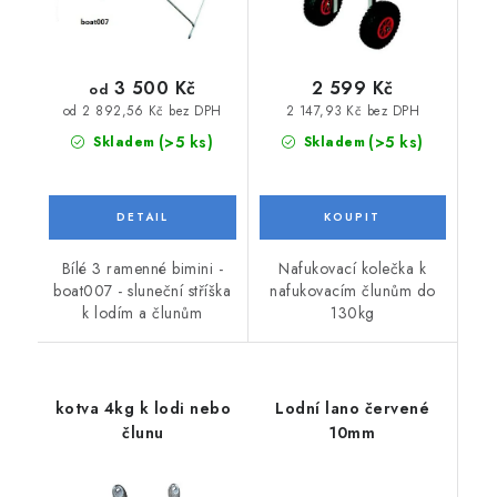
3 500 Kč
2 599 Kč
od
2 147,93 Kč bez DPH
od 2 892,56 Kč bez DPH
(>5 ks)
(>5 ks)
Skladem
Skladem
Bílé 3 ramenné bimini -
Nafukovací kolečka k
boat007 - sluneční stříška
nafukovacím člunům do
k lodím a člunům
130kg
kotva 4kg k lodi nebo
Lodní lano červené
člunu
10mm