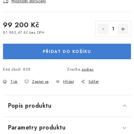
Možnosti doručení
VODNÍ SPORTY
PŘÍSLUŠENSTVÍ K ČLUNŮM
99 200 Kč
81 983,47 Kč bez DPH
PŘÍSLUŠENSTVÍ K MOTORŮM
Měrná cena:
PŘIDAT DO KOŠÍKU
PŘÍVĚSY K LODÍM
ZNAČKY
Kód zboží:
805
Značka:
zodiac
Tisk
Zeptat se
Hlídat
Sdílet
Doprava a platba
Servis
Reklamace
Obchodní podmínky
Podmínky ochrany osobních údajů
Popis produktu
Parametry produktu