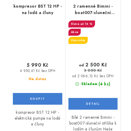
kompresor BST 12 HP -
2 ramenné Bimini -
na lodě a čluny
boat007-sluneční
stříška k lodím a
až 16 %
člunům
Akce
Výprodej
2 500 Kč
5 990 Kč
od
3 000 Kč
4 950,41 Kč bez DPH
od 2 066,12 Kč bez DPH
Na dotaz
(4 ks)
Skladem
kompresor BST 12 HP -
Bílé 2 ramenné Bimini -
elektrická pumpa na lodě
boat007-sluneční stříška k
a čluny
lodím a člunům Naše