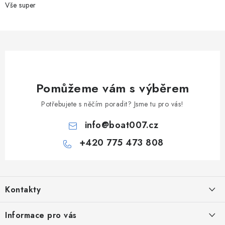
Vše super
Pomůžeme vám s výběrem
Potřebujete s něčím poradit? Jsme tu pro vás!
info
@
boat007.cz
+420 775 473 808
Z
á
Kontakty
p
a
PRODEJNA/ESHOP
Informace pro vás
+420 775 473 808
t