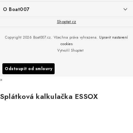
í
Doprava a platba
O Boat007
PŘÍJEM/VÝDEJ/SERVIS zakázek
+420 775 576 669
Servis
O nás
Shoptet.cz
Reklamace
Rosická 653, 19017 Praha 9 - Vinoř
Naše značky a zastoupení
Copyright 2026
Boat007.cz
. Všechna práva vyhrazena.
Upravit nastavení
Obchodní podmínky
Servis
cookies
Podmínky ochrany osobních údajů
Vytvořil Shoptet
Reklamace
Všechny značky
Odstoupit od smlouvy
×
Splátková kalkulačka ESSOX