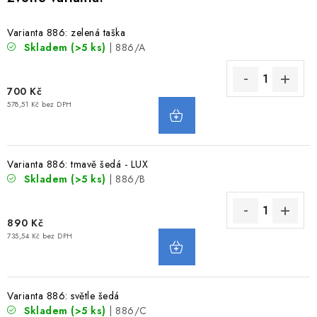
VODNÍ SPORTY
Varianta 886: zelená taška
Skladem
(>5 ks)
| 886/A
PŘÍSLUŠENSTVÍ K ČLUNŮM
PŘÍSLUŠENSTVÍ K MOTORŮM
700 Kč
578,51 Kč bez DPH
PŘÍVĚSY K LODÍM
ZNAČKY
Varianta 886: tmavě šedá - LUX
Skladem
(>5 ks)
| 886/B
Doprava a platba
Servis
Reklamace
890 Kč
Obchodní podmínky
Podmínky ochrany osobních údajů
735,54 Kč bez DPH
Varianta 886: světle šedá
Skladem
(>5 ks)
| 886/C