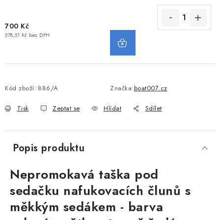
700 Kč
578,51 Kč bez DPH
Kód zboží:
886/A
Značka:
boat007.cz
Tisk
Zeptat se
Hlídat
Sdílet
Popis produktu
Nepromokavá taška pod
sedačku nafukovacích člunů s
měkkým sedákem - barva