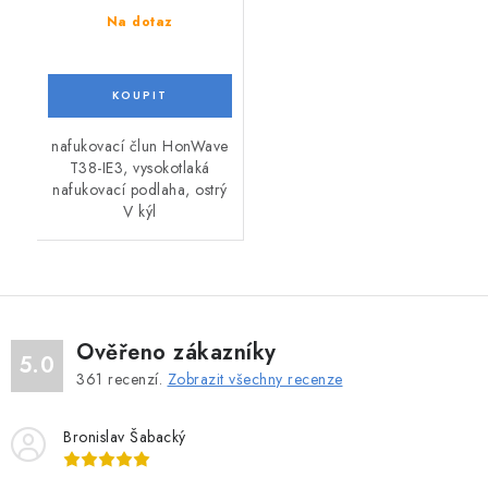
Na dotaz
nafukovací člun HonWave
T38-IE3, vysokotlaká
nafukovací podlaha, ostrý
V kýl
Ověřeno zákazníky
5.0
361
recenzí.
Zobrazit všechny recenze
Bronislav Šabacký