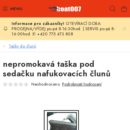
Přejít
Hleda
na
obsah
OTEVÍRACÍ DOBA:
E-SHOP
PRODEJNA/VÝDEJ po-pá 8-16:30hod. | SERVIS po-pá 8-
16:00hod. ✆ +420 775 473 808
AKČNÍ SLEVY
Tašky do člunů
NOVINKY
nepromokavá taška pod
ZPRAVODAJ
sedačku nafukovacích člunů
Neohodnoceno
Podrobnosti hodnocení
KONTAKTY
LODNÍ MOTORY
NAFUKOVACÍ ČLUNY