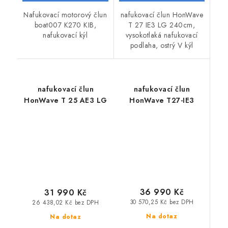
Nafukovací motorový člun
nafukovací člun HonWave
boat007 K270 KIB,
T 27 IE3 LG 240cm,
nafukovací kýl
vysokotlaká nafukovací
podlaha, ostrý V kýl
nafukovací člun
nafukovací člun
HonWave T 25 AE3 LG
HonWave T27-IE3
36 990 Kč
31 990 Kč
30 570,25 Kč bez DPH
26 438,02 Kč bez DPH
Na dotaz
Na dotaz