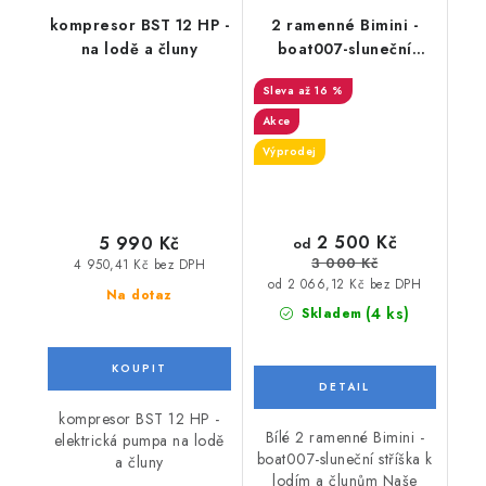
kompresor BST 12 HP -
2 ramenné Bimini -
na lodě a čluny
boat007-sluneční
stříška k lodím a
až 16 %
člunům
Akce
Výprodej
2 500 Kč
5 990 Kč
od
3 000 Kč
4 950,41 Kč bez DPH
od 2 066,12 Kč bez DPH
Na dotaz
(4 ks)
Skladem
kompresor BST 12 HP -
Bílé 2 ramenné Bimini -
elektrická pumpa na lodě
boat007-sluneční stříška k
a čluny
lodím a člunům Naše