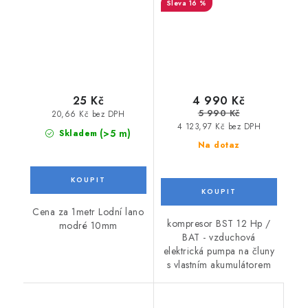
16 %
akumulátorem
25 Kč
4 990 Kč
5 990 Kč
20,66 Kč bez DPH
4 123,97 Kč bez DPH
(>5 m)
Skladem
Na dotaz
Cena za 1metr Lodní lano
kompresor BST 12 Hp /
modré 10mm
BAT - vzduchová
elektrická pumpa na čluny
s vlastním akumulátorem