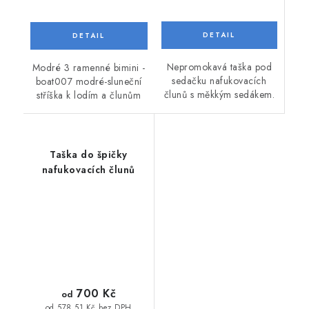
Nepromokavá taška pod
Modré 3 ramenné bimini -
sedačku nafukovacích
boat007 modré-sluneční
člunů s měkkým sedákem.
stříška k lodím a člunům
Taška do špičky
nafukovacích člunů
700 Kč
od
od 578,51 Kč bez DPH