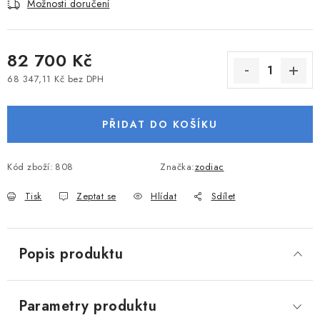
Možnosti doručení
VODNÍ SPORTY
PŘÍSLUŠENSTVÍ K ČLUNŮM
82 700 Kč
68 347,11 Kč bez DPH
PŘÍSLUŠENSTVÍ K MOTORŮM
Měrná cena:
PŘIDAT DO KOŠÍKU
PŘÍVĚSY K LODÍM
ZNAČKY
Kód zboží:
808
Značka:
zodiac
Tisk
Zeptat se
Hlídat
Sdílet
Doprava a platba
Servis
Reklamace
Obchodní podmínky
Podmínky ochrany osobních údajů
Popis produktu
Parametry produktu