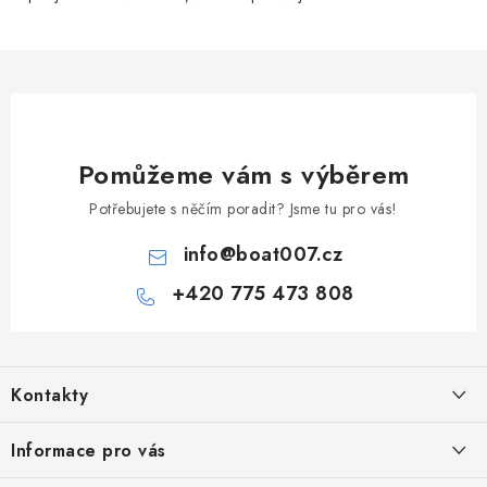
Pomůžeme vám s výběrem
Potřebujete s něčím poradit? Jsme tu pro vás!
info
@
boat007.cz
+420 775 473 808
Z
á
Kontakty
p
a
PRODEJNA/ESHOP
Informace pro vás
+420 775 473 808
t