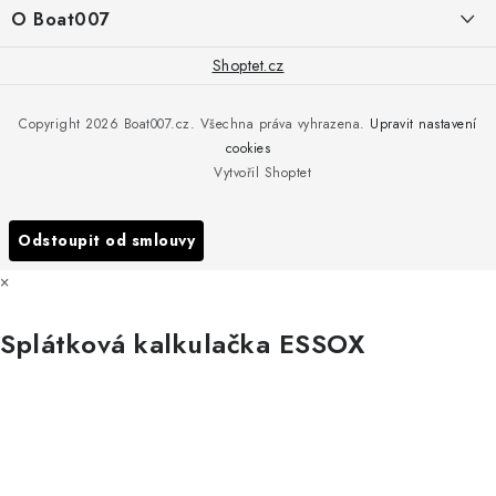
í
Doprava a platba
O Boat007
PŘÍJEM/VÝDEJ/SERVIS zakázek
+420 775 576 669
Servis
O nás
Shoptet.cz
Reklamace
Rosická 653, 19017 Praha 9 - Vinoř
Naše značky a zastoupení
Copyright 2026
Boat007.cz
. Všechna práva vyhrazena.
Upravit nastavení
Obchodní podmínky
Servis
cookies
Podmínky ochrany osobních údajů
Vytvořil Shoptet
Reklamace
Všechny značky
Odstoupit od smlouvy
×
Splátková kalkulačka ESSOX