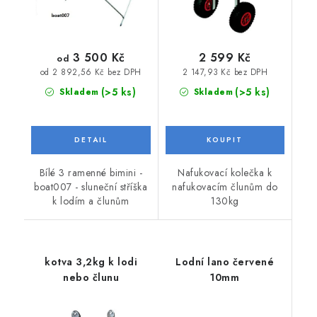
3 500 Kč
2 599 Kč
od
2 147,93 Kč bez DPH
od 2 892,56 Kč bez DPH
(>5 ks)
(>5 ks)
Skladem
Skladem
Bílé 3 ramenné bimini -
Nafukovací kolečka k
boat007 - sluneční stříška
nafukovacím člunům do
k lodím a člunům
130kg
kotva 3,2kg k lodi
Lodní lano červené
nebo člunu
10mm