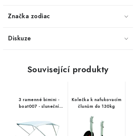
Značka
 zodiac
Diskuze
Související produkty
3 ramenné bimini -
Kolečka k nafukovacím
boat007 - sluneční
člunům do 130kg
stříška k lodím a
člunům