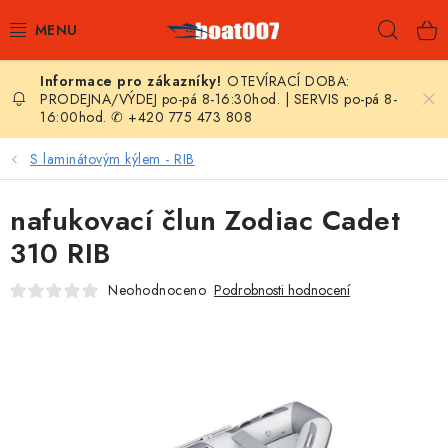
Přejít
Hleda
na
obsah
OTEVÍRACÍ DOBA:
E-SHOP
PRODEJNA/VÝDEJ po-pá 8-16:30hod. | SERVIS po-pá 8-
16:00hod. ✆ +420 775 473 808
AKČNÍ SLEVY
S laminátovým kýlem - RIB
NOVINKY
nafukovací člun Zodiac Cadet
ZPRAVODAJ
310 RIB
Neohodnoceno
Podrobnosti hodnocení
KONTAKTY
LODNÍ MOTORY
NAFUKOVACÍ ČLUNY