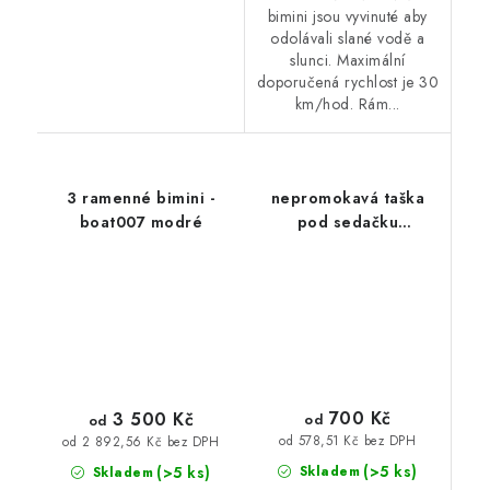
bimini jsou vyvinuté aby
odolávali slané vodě a
slunci. Maximální
doporučená rychlost je 30
km/hod. Rám...
3 ramenné bimini -
nepromokavá taška
boat007 modré
pod sedačku
nafukovacích člunů
700 Kč
3 500 Kč
od
od
od 578,51 Kč bez DPH
od 2 892,56 Kč bez DPH
(>5 ks)
(>5 ks)
Skladem
Skladem