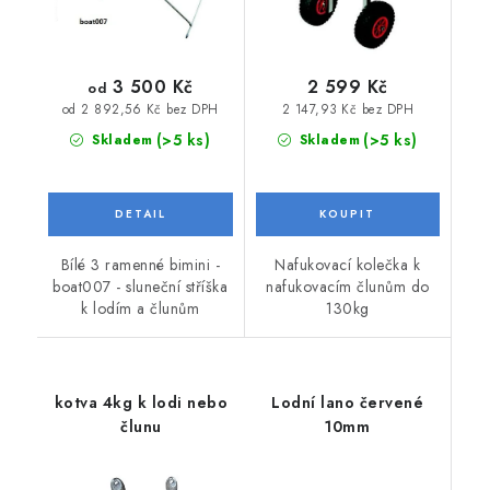
3 500 Kč
2 599 Kč
od
2 147,93 Kč bez DPH
od 2 892,56 Kč bez DPH
(>5 ks)
(>5 ks)
Skladem
Skladem
Bílé 3 ramenné bimini -
Nafukovací kolečka k
boat007 - sluneční stříška
nafukovacím člunům do
k lodím a člunům
130kg
kotva 4kg k lodi nebo
Lodní lano červené
člunu
10mm