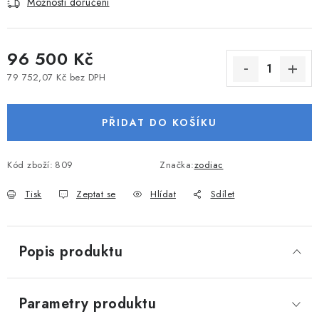
Možnosti doručení
VODNÍ SPORTY
PŘÍSLUŠENSTVÍ K ČLUNŮM
96 500 Kč
79 752,07 Kč bez DPH
PŘÍSLUŠENSTVÍ K MOTORŮM
Měrná cena:
PŘIDAT DO KOŠÍKU
PŘÍVĚSY K LODÍM
ZNAČKY
Kód zboží:
809
Značka:
zodiac
Tisk
Zeptat se
Hlídat
Sdílet
Doprava a platba
Servis
Reklamace
Obchodní podmínky
Podmínky ochrany osobních údajů
Popis produktu
Parametry produktu