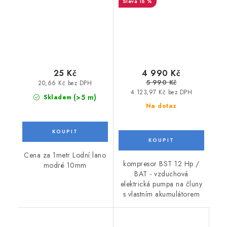
16 %
akumulátorem
25 Kč
4 990 Kč
5 990 Kč
20,66 Kč bez DPH
4 123,97 Kč bez DPH
(>5 m)
Skladem
Na dotaz
Cena za 1metr Lodní lano
kompresor BST 12 Hp /
modré 10mm
BAT - vzduchová
elektrická pumpa na čluny
s vlastním akumulátorem