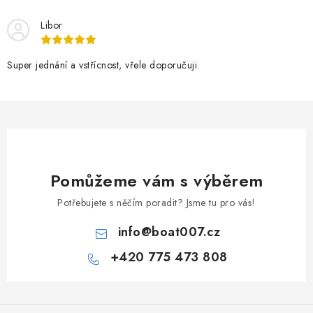
Libor
Super jednání a vstřícnost, vřele doporučuji.
Pomůžeme vám s výběrem
Potřebujete s něčím poradit? Jsme tu pro vás!
info
@
boat007.cz
+420 775 473 808
Z
á