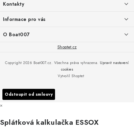
Kontakty
p
a
PRODEJNA/ESHOP
Informace pro vás
+420 775 473 808
t
í
Doprava a platba
O Boat007
PŘÍJEM/VÝDEJ/SERVIS zakázek
+420 775 576 669
Servis
O nás
Shoptet.cz
Reklamace
Rosická 653, 19017 Praha 9 - Vinoř
Naše značky a zastoupení
Copyright 2026
Boat007.cz
. Všechna práva vyhrazena.
Upravit nastavení
Obchodní podmínky
Servis
cookies
Podmínky ochrany osobních údajů
Vytvořil Shoptet
Reklamace
Všechny značky
Odstoupit od smlouvy
×
Splátková kalkulačka ESSOX