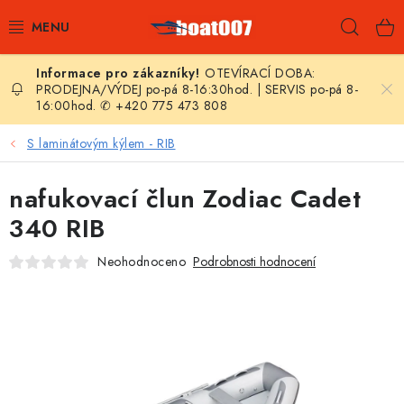
Přejít
Hleda
na
obsah
OTEVÍRACÍ DOBA:
E-SHOP
PRODEJNA/VÝDEJ po-pá 8-16:30hod. | SERVIS po-pá 8-
16:00hod. ✆ +420 775 473 808
AKČNÍ SLEVY
S laminátovým kýlem - RIB
NOVINKY
nafukovací člun Zodiac Cadet
ZPRAVODAJ
340 RIB
Neohodnoceno
Podrobnosti hodnocení
KONTAKTY
LODNÍ MOTORY
NAFUKOVACÍ ČLUNY