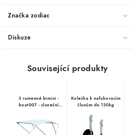
Značka
 zodiac
Diskuze
Související produkty
3 ramenné bimini -
Kolečka k nafukovacím
boat007 - sluneční
člunům do 130kg
stříška k lodím a
člunům