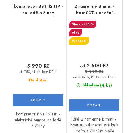
kompresor BST 12 HP -
2 ramenné Bimini -
na lodě a čluny
boat007-sluneční
stříška k lodím a
až 16 %
člunům
Akce
Výprodej
2 500 Kč
5 990 Kč
od
3 000 Kč
4 950,41 Kč bez DPH
od 2 066,12 Kč bez DPH
Na dotaz
(4 ks)
Skladem
kompresor BST 12 HP -
Bílé 2 ramenné Bimini -
elektrická pumpa na lodě
boat007-sluneční stříška k
a čluny
lodím a člunům Naše