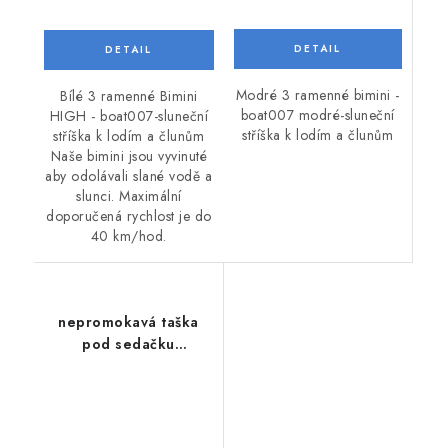
Modré 3 ramenné bimini -
Bílé 3 ramenné Bimini
boat007 modré-sluneční
HIGH - boat007-sluneční
stříška k lodím a člunům
stříška k lodím a člunům
Naše bimini jsou vyvinuté
aby odolávali slané vodě a
slunci. Maximální
doporučená rychlost je do
40 km/hod.
nepromokavá taška
pod sedačku
nafukovacích člunů