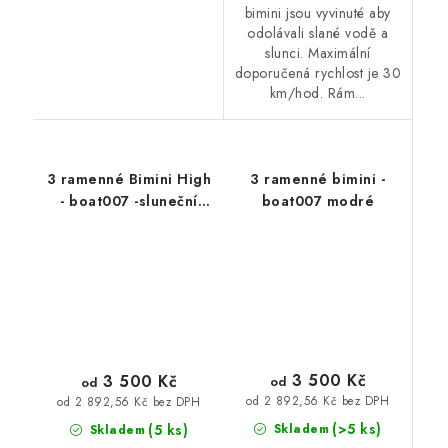
bimini jsou vyvinuté aby
odolávali slané vodě a
slunci. Maximální
doporučená rychlost je 30
km/hod. Rám...
3 ramenné Bimini High
3 ramenné bimini -
- boat007 -sluneční
boat007 modré
stříška k lodím
3 500 Kč
3 500 Kč
od
od
od 2 892,56 Kč bez DPH
od 2 892,56 Kč bez DPH
(>5 ks)
(5 ks)
Skladem
Skladem