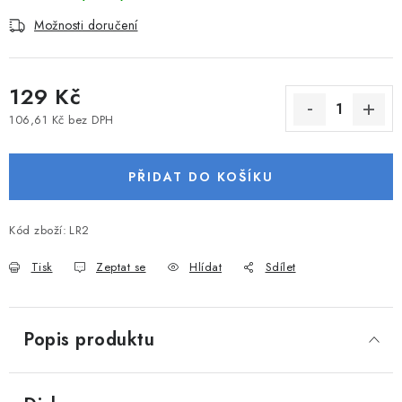
VODNÍ SPORTY
Možnosti doručení
PŘÍSLUŠENSTVÍ K ČLUNŮM
129 Kč
PŘÍSLUŠENSTVÍ K MOTORŮM
106,61 Kč bez DPH
Měrná cena:
PŘÍVĚSY K LODÍM
PŘIDAT DO KOŠÍKU
ZNAČKY
Kód zboží:
LR2
Doprava a platba
Servis
Reklamace
Tisk
Zeptat se
Hlídat
Sdílet
Obchodní podmínky
Podmínky ochrany osobních údajů
Popis produktu