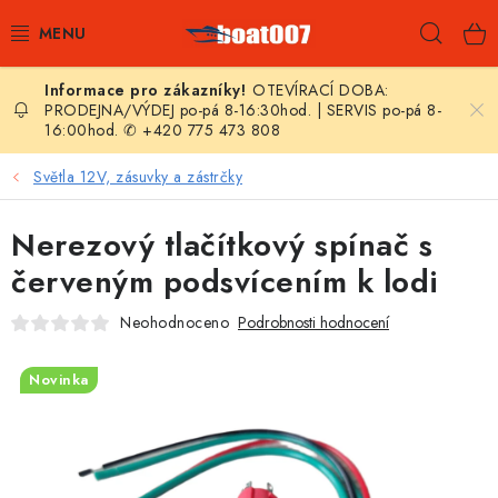
Přejít
Hleda
na
obsah
OTEVÍRACÍ DOBA:
E-SHOP
PRODEJNA/VÝDEJ po-pá 8-16:30hod. | SERVIS po-pá 8-
16:00hod. ✆ +420 775 473 808
AKČNÍ SLEVY
Světla 12V, zásuvky a zástrčky
NOVINKY
Nerezový tlačítkový spínač s
ZPRAVODAJ
červeným podsvícením k lodi
Neohodnoceno
Podrobnosti hodnocení
KONTAKTY
Novinka
LODNÍ MOTORY
NAFUKOVACÍ ČLUNY