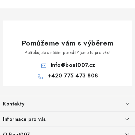
Pomůžeme vám s výběrem
Potřebujete s něčím poradit? Jsme tu pro vás!
info
@
boat007.cz
+420 775 473 808
Z
á
Kontakty
p
a
PRODEJNA/ESHOP
Informace pro vás
+420 775 473 808
t
í
Doprava a platba
O Boat007
PŘÍJEM/VÝDEJ/SERVIS zakázek