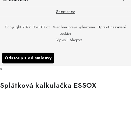
+420 775 576 669
Servis
O nás
Shoptet.cz
Reklamace
Rosická 653, 19017 Praha 9 - Vinoř
Naše značky a zastoupení
Copyright 2026
Boat007.cz
. Všechna práva vyhrazena.
Upravit nastavení
Obchodní podmínky
Servis
cookies
Podmínky ochrany osobních údajů
Vytvořil Shoptet
Reklamace
Všechny značky
Odstoupit od smlouvy
×
Splátková kalkulačka ESSOX