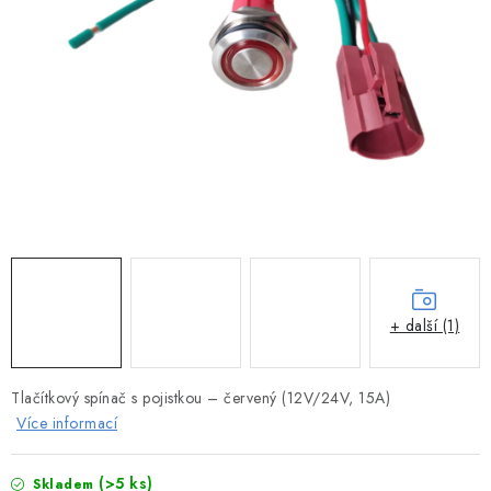
MOTOROVÉ ČLUNY
LODNÍ ELEKTROMOTORY
PRAMICE A MOTOROVÉ VESLICE
HLINÍKOVÉ ČLUNY
KAJAKY, KÁNOE A RAFTY
PLASTOVÉ LODĚ A ČLUNY
+ další (1)
ŠLAPADLA
Tlačítkový spínač s pojistkou – červený (12V/24V, 15A)
VODNÍ SKŮTRY
Více informací
KATAMARÁNY - PONTON BOAT
(>5 ks)
Skladem