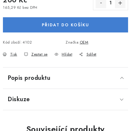
VODNÍ SPORTY
165,29 Kč bez DPH
Měrná cena:
PŘÍSLUŠENSTVÍ K ČLUNŮM
PŘIDAT DO KOŠÍKU
PŘÍSLUŠENSTVÍ K MOTORŮM
Kód zboží:
4102
Značka:
OEM
PŘÍVĚSY K LODÍM
Tisk
Zeptat se
Hlídat
Sdílet
ZNAČKY
Popis produktu
Doprava a platba
Servis
Reklamace
Obchodní podmínky
Podmínky ochrany osobních údajů
Diskuze
Související produkty