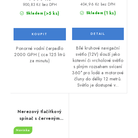
404,96 Kč bez DPH
900,83 Kč bez DPH
(1 ks)
(>5 ks)
Skladem
Skladem
Bílé kruhové navigační
Ponorné vodní čerpadlo
světlo (12V) slouží jako
2000 GPH ( cca 125 litrů
kotevní či vrcholové světlo
za minutu)
s plným rozsahem svícení
360° pro lodě a motorové
čluny do délky 12 metrů.
Světlo je dostupné v...
Nerezový tlačítkový
spínač s červeným
podsvícením k lodi
Novinka