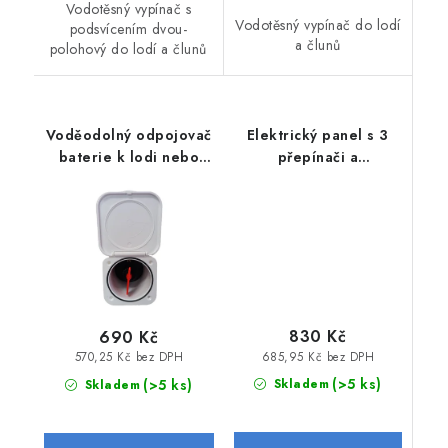
Vodotěsný vypínač s
Vodotěsný vypínač do lodí
podsvícením dvou-
a člunů
polohový do lodí a člunů
Voděodolný odpojovač
Elektrický panel s 3
baterie k lodi nebo
přepínači a
člunu
autozapalovačem
830 Kč
690 Kč
685,95 Kč bez DPH
570,25 Kč bez DPH
(>5 ks)
(>5 ks)
Skladem
Skladem