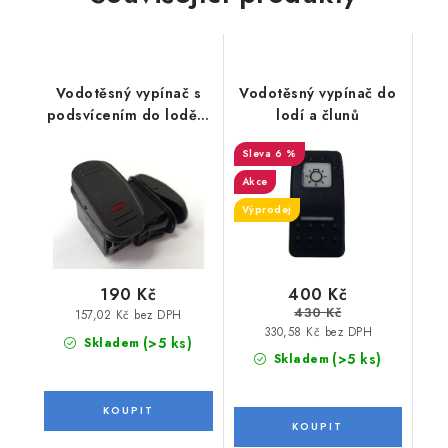
Vodotěsný vypínač s
Vodotěsný vypínač do
podsvícením do lodě a
lodí a člunů
člunu
6 %
Akce
Výprodej
400 Kč
190 Kč
430 Kč
157,02 Kč bez DPH
330,58 Kč bez DPH
(>5 ks)
Skladem
(>5 ks)
Skladem