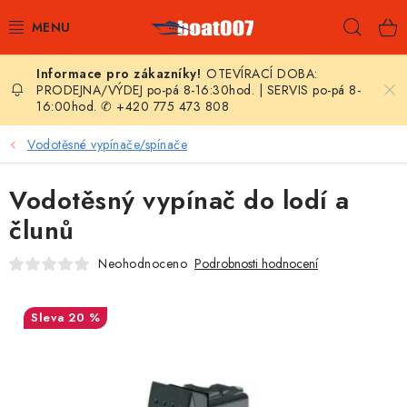
Přejít
Hleda
na
obsah
OTEVÍRACÍ DOBA:
E-SHOP
PRODEJNA/VÝDEJ po-pá 8-16:30hod. | SERVIS po-pá 8-
16:00hod. ✆ +420 775 473 808
AKČNÍ SLEVY
Vodotěsné vypínače/spínače
NOVINKY
Vodotěsný vypínač do lodí a
ZPRAVODAJ
člunů
Neohodnoceno
Podrobnosti hodnocení
KONTAKTY
LODNÍ MOTORY
20 %
NAFUKOVACÍ ČLUNY