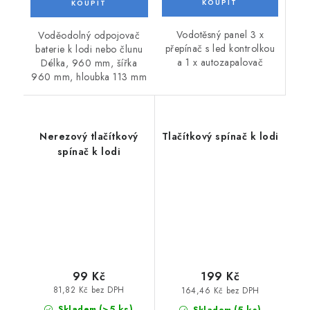
Vodotěsný panel 3 x
Voděodolný odpojovač
přepínač s led kontrolkou
baterie k lodi nebo člunu
a 1 x autozapalovač
Délka, 960 mm, šířka
960 mm, hloubka 113 mm
Nerezový tlačítkový
Tlačítkový spínač k lodi
spínač k lodi
99 Kč
199 Kč
81,82 Kč bez DPH
164,46 Kč bez DPH
(>5 ks)
(5 ks)
Skladem
Skladem