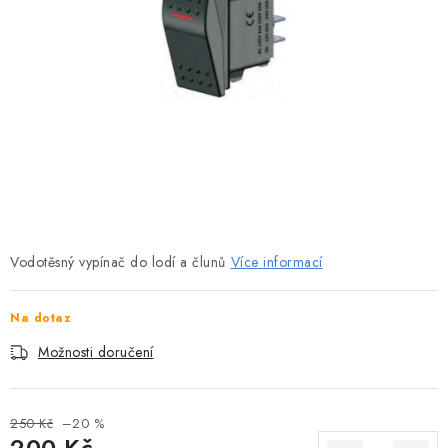
MOTOROVÉ ČLUNY
LODNÍ ELEKTROMOTORY
PRAMICE A MOTOROVÉ VESLICE
HLINÍKOVÉ ČLUNY
KAJAKY, KÁNOE A RAFTY
PLASTOVÉ LODĚ A ČLUNY
Vodotěsný vypínač do lodí a člunů
Více informací
ŠLAPADLA
Na dotaz
Možnosti doručení
VODNÍ SKŮTRY
KATAMARÁNY - PONTON BOAT
250 Kč
–20 %
200 Kč