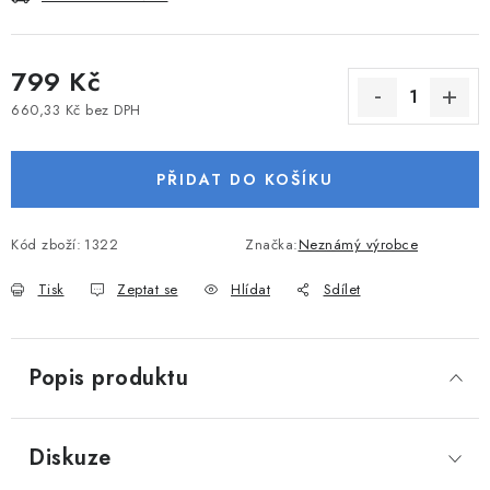
VODNÍ SPORTY
799 Kč
PŘÍSLUŠENSTVÍ K ČLUNŮM
660,33 Kč bez DPH
Měrná cena:
PŘÍSLUŠENSTVÍ K MOTORŮM
PŘIDAT DO KOŠÍKU
PŘÍVĚSY K LODÍM
Kód zboží:
1322
Značka:
Neznámý výrobce
ZNAČKY
Tisk
Zeptat se
Hlídat
Sdílet
Doprava a platba
Servis
Reklamace
Obchodní podmínky
Podmínky ochrany osobních údajů
Popis produktu
Diskuze