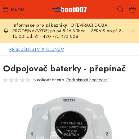
Přejít
Hleda
na
obsah
OTEVÍRACÍ DOBA:
E-SHOP
PRODEJNA/VÝDEJ po-pá 8-16:30hod. | SERVIS po-pá 8-
16:00hod. ✆ +420 775 473 808
AKČNÍ SLEVY
PŘÍSLUŠENSTVÍ K ČLUNŮM
NOVINKY
Odpojovač baterky - přepínač
ZPRAVODAJ
Neohodnoceno
Podrobnosti hodnocení
KONTAKTY
LODNÍ MOTORY
NAFUKOVACÍ ČLUNY