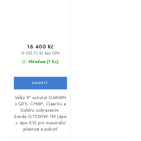
pin-sv
16 400 Kč
13 553,72 Kč bez DPH
(1 ks)
Skladem
Velký 9″ echolot GARMIN
s GPS, CHIRP, ClearVü a
SideVü zobrazením.
Sonda GT52HW-TM (4pin
+ 4pin-SV) pro maximální
přesnost a pokrytí