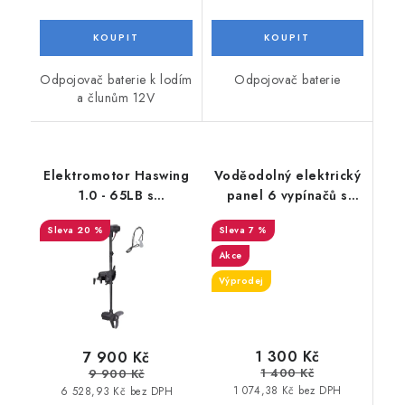
Odpojovač baterie k lodím
Odpojovač baterie
a člunům 12V
Elektromotor Haswing
Voděodolný elektrický
1.0 - 65LB s
panel 6 vypínačů s
maximilizerem a
jističemi
20 %
7 %
sklopnou rukojetí 12V
Akce
Výprodej
1 300 Kč
7 900 Kč
1 400 Kč
9 900 Kč
1 074,38 Kč bez DPH
6 528,93 Kč bez DPH