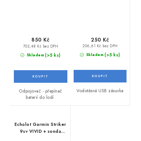
250 Kč
850 Kč
206,61 Kč bez DPH
702,48 Kč bez DPH
(>5 ks)
(>5 ks)
Skladem
Skladem
Vodotěsná USB zásuvka
Odpojovač - přepínač
baterií do lodí
Echolot Garmin Striker
9sv VIVID + sonda
GT52HW-TM, 4pin + 4