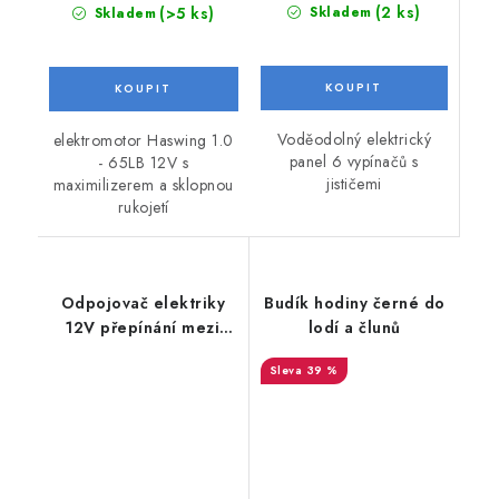
(2 ks)
(>5 ks)
Skladem
Skladem
Voděodolný elektrický
elektromotor Haswing 1.0
panel 6 vypínačů s
- 65LB 12V s
jističemi
maximilizerem a sklopnou
rukojetí
Odpojovač elektriky
Budík hodiny černé do
12V přepínání mezi
lodí a člunů
bateriemi
39 %