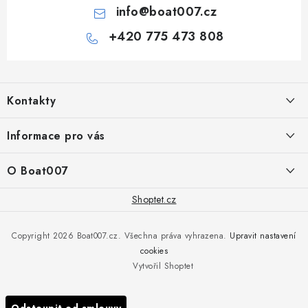
info
@
boat007.cz
+420 775 473 808
Z
á
Kontakty
p
a
PRODEJNA/ESHOP
Informace pro vás
+420 775 473 808
t
í
Doprava a platba
O Boat007
PŘÍJEM/VÝDEJ/SERVIS zakázek
+420 775 576 669
Servis
O nás
Shoptet.cz
Reklamace
Rosická 653, 19017 Praha 9 - Vinoř
Naše značky a zastoupení
Copyright 2026
Boat007.cz
. Všechna práva vyhrazena.
Upravit nastavení
Obchodní podmínky
Servis
cookies
Podmínky ochrany osobních údajů
Vytvořil Shoptet
Reklamace
Všechny značky
Odstoupit od smlouvy