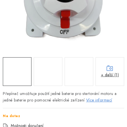
MOTOROVÉ ČLUNY
LODNÍ ELEKTROMOTORY
PRAMICE A MOTOROVÉ VESLICE
HLINÍKOVÉ ČLUNY
KAJAKY, KÁNOE A RAFTY
PLASTOVÉ LODĚ A ČLUNY
+ další (1)
ŠLAPADLA
Přepínač umožňuje použití jedné baterie pro startování motoru a
jedné baterie pro pomocné elektrické zařízení
Více informací
VODNÍ SKŮTRY
Na dotaz
KATAMARÁNY - PONTON BOAT
Možnosti doručení