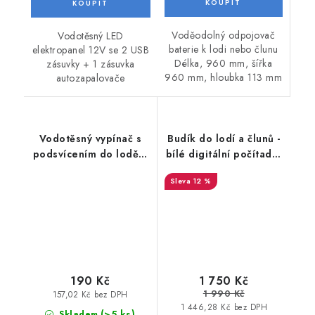
Voděodolný odpojovač
Vodotěsný LED
baterie k lodi nebo člunu
elektropanel 12V se 2 USB
Délka, 960 mm, šířka
zásuvky + 1 zásuvka
960 mm, hloubka 113 mm
autozapalovače
Vodotěsný vypínač s
Budík do lodí a člunů -
podsvícením do lodě a
bílé digitální počítadlo
člunu
motohodin s
12 %
chromovým rámečkem
190 Kč
1 750 Kč
1 990 Kč
157,02 Kč bez DPH
1 446,28 Kč bez DPH
(>5 ks)
Skladem