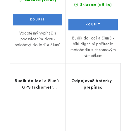
(>5 ks)
Skladem
Vodotěsný vypínač s
Budík do lodí a člunů -
podsvícením dvou-
bílé digitální počítadlo
polohový do lodí a člunů
motohodin s chromovým
rámečkem
Budík do lodí a člunů-
Odpojovač baterky -
GPS tachometr
přepínač
analogový černý do 110
km/h