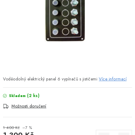
MOTOROVÉ ČLUNY
LODNÍ ELEKTROMOTORY
PRAMICE A MOTOROVÉ VESLICE
HLINÍKOVÉ ČLUNY
KAJAKY, KÁNOE A RAFTY
PLASTOVÉ LODĚ A ČLUNY
Voděodolný elektrický panel 6 vypínačů s jističemi
Více informací
ŠLAPADLA
(2 ks)
Skladem
Možnosti doručení
VODNÍ SKŮTRY
KATAMARÁNY - PONTON BOAT
1 400 Kč
–7 %
1 300 Kč