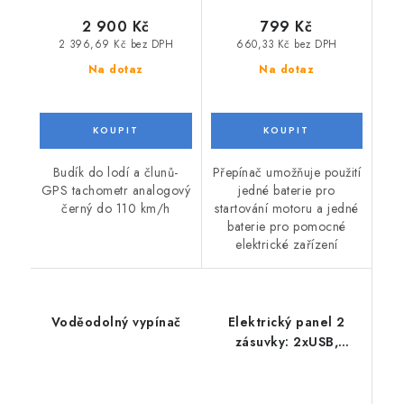
2 900 Kč
799 Kč
2 396,69 Kč bez DPH
660,33 Kč bez DPH
Na dotaz
Na dotaz
Budík do lodí a člunů-
Přepínač umožňuje použití
GPS tachometr analogový
jedné baterie pro
černý do 110 km/h
startování motoru a jedné
baterie pro pomocné
elektrické zařízení
Voděodolný vypínač
Elektrický panel 2
zásuvky: 2xUSB,
voltmetr