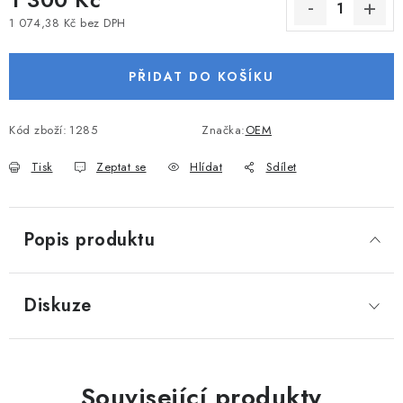
VODNÍ SPORTY
1 074,38 Kč bez DPH
Měrná cena:
PŘÍSLUŠENSTVÍ K ČLUNŮM
PŘIDAT DO KOŠÍKU
PŘÍSLUŠENSTVÍ K MOTORŮM
Kód zboží:
1285
Značka:
OEM
PŘÍVĚSY K LODÍM
Tisk
Zeptat se
Hlídat
Sdílet
ZNAČKY
Popis produktu
Doprava a platba
Servis
Reklamace
Obchodní podmínky
Podmínky ochrany osobních údajů
Diskuze
Související produkty