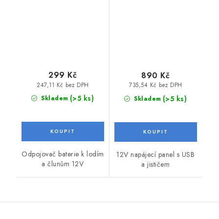
autozapalovače s
bezpečnostním
jističem
299 Kč
890 Kč
247,11 Kč bez DPH
735,54 Kč bez DPH
(>5 ks)
(>5 ks)
Skladem
Skladem
Odpojovač baterie k lodím
12V napájecí panel s USB
a člunům 12V
a jističem