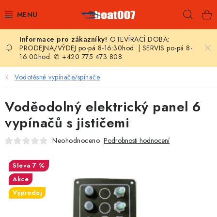
Přejít
Hleda
na
obsah
OTEVÍRACÍ DOBA:
E-SHOP
PRODEJNA/VÝDEJ po-pá 8-16:30hod. | SERVIS po-pá 8-
16:00hod. ✆ +420 775 473 808
AKČNÍ SLEVY
Vodotěsné vypínače/spínače
NOVINKY
Voděodolný elektrický panel 6
ZPRAVODAJ
vypínačů s jističemi
Neohodnoceno
Podrobnosti hodnocení
KONTAKTY
7 %
LODNÍ MOTORY
Akce
NAFUKOVACÍ ČLUNY
Výprodej