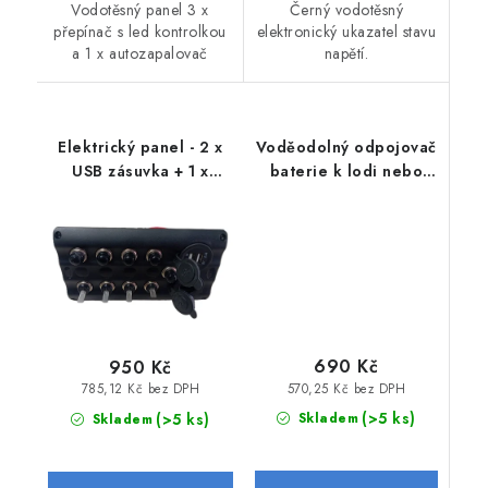
Vodotěsný panel 3 x
Černý vodotěsný
přepínač s led kontrolkou
elektronický ukazatel stavu
a 1 x autozapalovač
napětí.
Elektrický panel - 2 x
Voděodolný odpojovač
USB zásuvka + 1 x
baterie k lodi nebo
zásuvka
člunu
autozapalovače
690 Kč
950 Kč
570,25 Kč bez DPH
785,12 Kč bez DPH
(>5 ks)
(>5 ks)
Skladem
Skladem