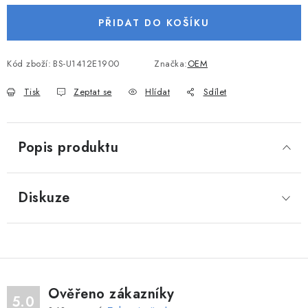
VODNÍ SPORTY
PŘIDAT DO KOŠÍKU
PŘÍSLUŠENSTVÍ K ČLUNŮM
Kód zboží:
BS-U1412E1900
Značka:
OEM
PŘÍSLUŠENSTVÍ K MOTORŮM
Tisk
Zeptat se
Hlídat
Sdílet
PŘÍVĚSY K LODÍM
Popis produktu
ZNAČKY
Diskuze
Doprava a platba
Servis
Reklamace
Obchodní podmínky
Podmínky ochrany osobních údajů
Ověřeno zákazníky
5.0