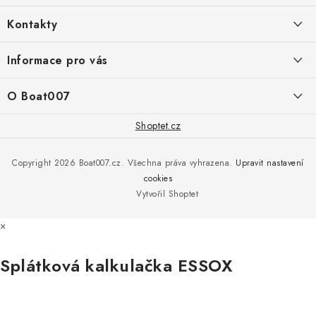
á
Kontakty
p
a
PRODEJNA/ESHOP
Informace pro vás
+420 775 473 808
t
í
Doprava a platba
O Boat007
PŘÍJEM/VÝDEJ/SERVIS zakázek
+420 775 576 669
Servis
O nás
Shoptet.cz
Reklamace
Rosická 653, 19017 Praha 9 - Vinoř
Naše značky a zastoupení
Copyright 2026
Boat007.cz
. Všechna práva vyhrazena.
Upravit nastavení
Obchodní podmínky
Servis
cookies
Podmínky ochrany osobních údajů
Vytvořil Shoptet
Reklamace
×
Všechny značky
Splátková kalkulačka ESSOX