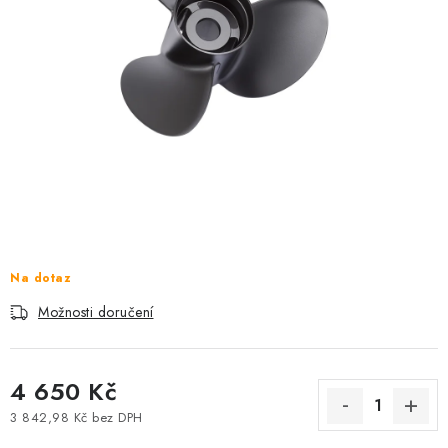
MOTOROVÉ ČLUNY
LODNÍ ELEKTROMOTORY
PRAMICE A MOTOROVÉ VESLICE
HLINÍKOVÉ ČLUNY
KAJAKY, KÁNOE A RAFTY
PLASTOVÉ LODĚ A ČLUNY
Na dotaz
Možnosti doručení
ŠLAPADLA
VODNÍ SKŮTRY
4 650 Kč
KATAMARÁNY - PONTON BOAT
3 842,98 Kč bez DPH
Měrná cena: