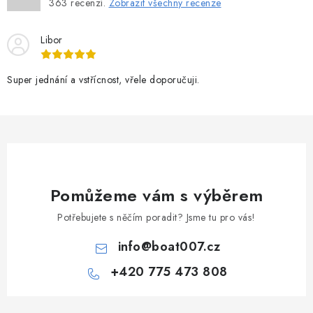
363
recenzí.
Zobrazit všechny recenze
Libor
Super jednání a vstřícnost, vřele doporučuji.
Pomůžeme vám s výběrem
Potřebujete s něčím poradit? Jsme tu pro vás!
info
@
boat007.cz
+420 775 473 808
Z