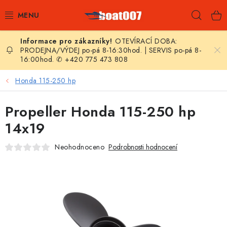
Přejít
Hleda
na
obsah
OTEVÍRACÍ DOBA:
E-SHOP
PRODEJNA/VÝDEJ po-pá 8-16:30hod. | SERVIS po-pá 8-
16:00hod. ✆ +420 775 473 808
AKČNÍ SLEVY
Honda 115-250 hp
NOVINKY
Propeller Honda 115-250 hp
ZPRAVODAJ
14x19
Neohodnoceno
Podrobnosti hodnocení
KONTAKTY
LODNÍ MOTORY
NAFUKOVACÍ ČLUNY