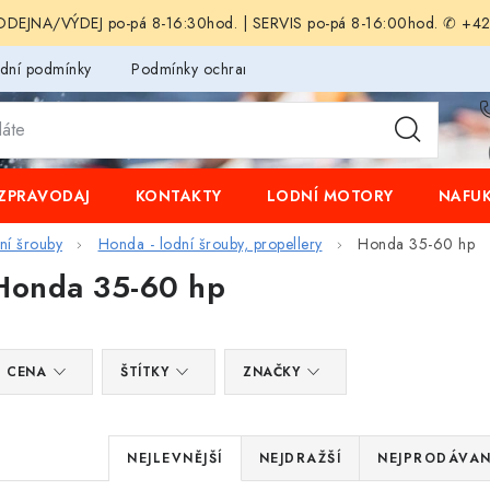
EJNA/VÝDEJ po-pá 8-16:30hod. | SERVIS po-pá 8-16:00hod. ✆ +4
dní podmínky
Podmínky ochrany osobních údajů
ZPRAVODAJ
KONTAKTY
LODNÍ MOTORY
NAFUK
dní šrouby
Honda - lodní šrouby, propellery
Honda 35-60 hp
Honda 35-60 hp
V
CENA
ŠTÍTKY
ZNAČKY
ý
p
Ř
NEJLEVNĚJŠÍ
NEJDRAŽŠÍ
NEJPRODÁVAN
a