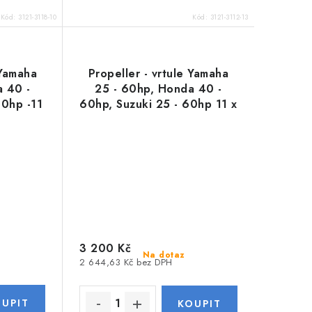
Kód:
3121-3118-10
Kód:
3121-3112-13
 Yamaha
Propeller - vrtule Yamaha
a 40 -
25 - 60hp, Honda 40 -
60hp -11
60hp, Suzuki 25 - 60hp 11 x
11
3 200 Kč
Na dotaz
2 644,63 Kč bez DPH