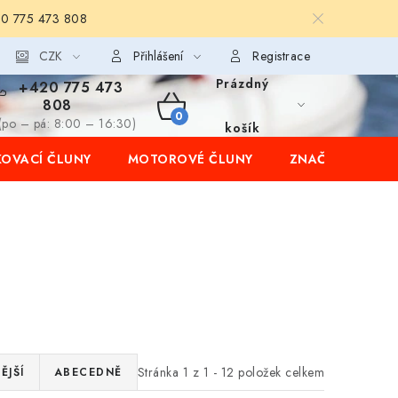
20 775 473 808
CZK
Přihlášení
Registrace
Prázdný
+420 775 473
808
NÁKUPNÍ
(po – pá: 8:00 – 16:30)
košík
OVACÍ ČLUNY
MOTOROVÉ ČLUNY
ZNAČKY
KOŠÍK
Stránka
1
z
1
-
12
položek celkem
ĚJŠÍ
ABECEDNĚ