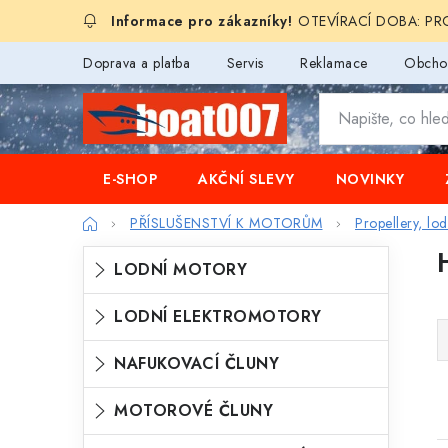
Přejít
OTEVÍRACÍ DOBA: PROD
na
obsah
Doprava a platba
Servis
Reklamace
Obcho
E-SHOP
AKČNÍ SLEVY
NOVINKY
Domů
PŘÍSLUŠENSTVÍ K MOTORŮM
Propellery, lo
P
K
Přeskočit
LODNÍ MOTORY
o
kategorie
a
s
LODNÍ ELEKTROMOTORY
t
t
e
NAFUKOVACÍ ČLUNY
r
g
a
i
MOTOROVÉ ČLUNY
o
n
s