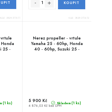
Kód:
3829-3115-11
Kód:
3829-3116-12
 vrtule
Nerez propeller - vrtule
, Honda
Yamaha 25 - 60hp, Honda
i 25 -
40 - 60hp, Suzuki 25 -
4
60hp -11 x 15
5 900 Kč
(1 ks)
(1 ks)
m
Skladem
4 876,03 Kč bez DPH