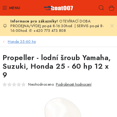
Přejít
Hleda
na
obsah
OTEVÍRACÍ DOBA:
E-SHOP
PRODEJNA/VÝDEJ po-pá 8-16:30hod. | SERVIS po-pá 8-
16:00hod. ✆ +420 775 473 808
AKČNÍ SLEVY
Honda 35-60 hp
NOVINKY
Propeller - lodní šroub Yamaha,
ZPRAVODAJ
Suzuki, Honda 25 - 60 hp 12 x
9
KONTAKTY
Neohodnoceno
Podrobnosti hodnocení
LODNÍ MOTORY
NAFUKOVACÍ ČLUNY