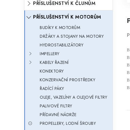
PŘÍSLUŠENSTVÍ K ČLUNŮM
PŘÍSLUŠENSTVÍ K MOTORŮM
BUDÍKY K MOTORŮM
P
DRŽÁKY A STOJANY NA MOTORY
HYDROSTABILIZÁTORY
B
IMPELLERY
B
KABELY ŘAZENÍ
B
KONEKTORY
B
KONZERVAČNÍ PROSTŘEDKY
B
ŘADÍCÍ PÁKY
B
OLEJE, VAZELÍNY A OLEJOVÉ FILTRY
PALIVOVÉ FILTRY
PŘÍDAVNÉ NÁDRŽE
PROPELLERY, LODNÍ ŠROUBY