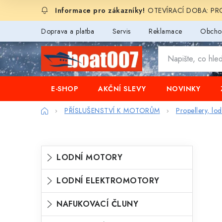
Přejít
OTEVÍRACÍ DOBA: PROD
na
obsah
Doprava a platba
Servis
Reklamace
Obcho
E-SHOP
AKČNÍ SLEVY
NOVINKY
Domů
PŘÍSLUŠENSTVÍ K MOTORŮM
Propellery, lo
P
K
Přeskočit
LODNÍ MOTORY
o
kategorie
a
s
LODNÍ ELEKTROMOTORY
t
t
e
NAFUKOVACÍ ČLUNY
r
g
a