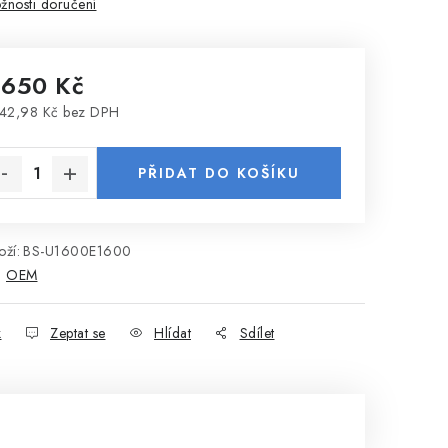
žnosti doručení
 650 Kč
42,98 Kč bez DPH
rná cena:
PŘIDAT DO KOŠÍKU
ží:
BS-U1600E1600
:
OEM
k
Zeptat se
Hlídat
Sdílet