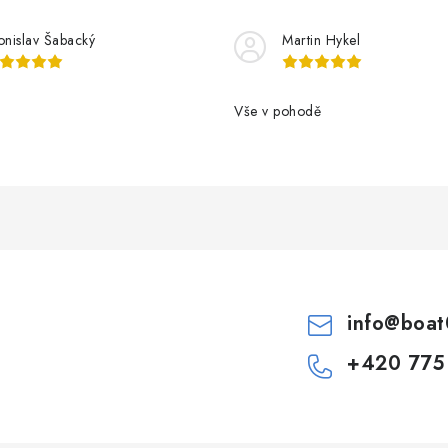
onislav Šabacký
Martin Hykel
Vše v pohodě
info
@
boat
+420 775