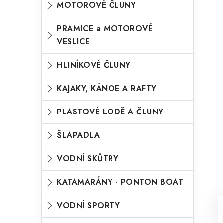
MOTOROVÉ ČLUNY
o
n
n
r
PRAMICE a MOTOROVÉ
í
VESLICE
i
p
e
HLINÍKOVÉ ČLUNY
a
n
KAJAKY, KÁNOE A RAFTY
e
l
PLASTOVÉ LODĚ A ČLUNY
ŠLAPADLA
VODNÍ SKŮTRY
KATAMARÁNY - PONTON BOAT
VODNÍ SPORTY