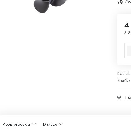
Mo
4
3 8
Mě
Kód zbo
Značka
Tis
Popis produktu
Diskuze