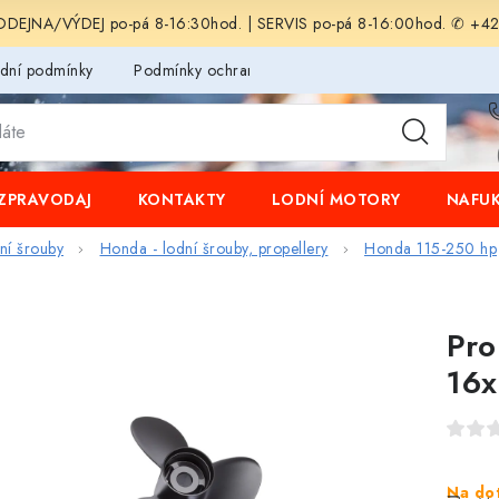
EJNA/VÝDEJ po-pá 8-16:30hod. | SERVIS po-pá 8-16:00hod. ✆ +4
dní podmínky
Podmínky ochrany osobních údajů
ZPRAVODAJ
KONTAKTY
LODNÍ MOTORY
NAFUK
dní šrouby
Honda - lodní šrouby, propellery
Honda 115-250 hp
Pro
16x
Na do