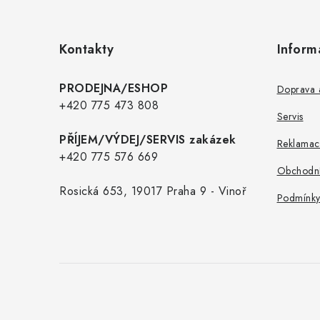
Z
á
p
Kontakty
Inform
a
t
PRODEJNA/ESHOP
Doprava a
í
+420 775 473 808
Servis
PŘÍJEM/VÝDEJ/SERVIS zakázek
Reklamac
+420 775 576 669
Obchodní
Rosická 653, 19017 Praha 9 - Vinoř
Podmínky