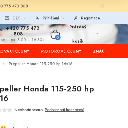
20 775 473 808
CZK
Přihlášení
Registrace
Prázdný
+420 775 473
808
NÁKUPNÍ
(po – pá: 8:00 – 16:30)
košík
OVACÍ ČLUNY
MOTOROVÉ ČLUNY
ZNAČKY
KOŠÍK
Propeller Honda 115-250 hp 16x16
peller Honda 115-250 hp
16
Neohodnoceno
Podrobnosti hodnocení
taz