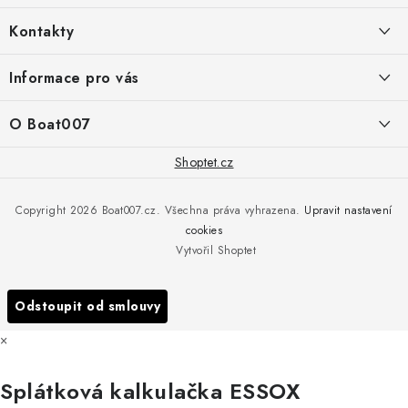
á
Kontakty
p
a
PRODEJNA/ESHOP
Informace pro vás
+420 775 473 808
t
í
Doprava a platba
O Boat007
PŘÍJEM/VÝDEJ/SERVIS zakázek
+420 775 576 669
Servis
O nás
Shoptet.cz
Reklamace
Rosická 653, 19017 Praha 9 - Vinoř
Naše značky a zastoupení
Copyright 2026
Boat007.cz
. Všechna práva vyhrazena.
Upravit nastavení
Obchodní podmínky
Servis
cookies
Podmínky ochrany osobních údajů
Vytvořil Shoptet
Reklamace
Všechny značky
Odstoupit od smlouvy
×
Splátková kalkulačka ESSOX