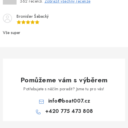
362
recenzí.
Zobrazit všechny recenze
Bronislav Šabacký
Vše super
Pomůžeme vám s výběrem
Potřebujete s něčím poradit? Jsme tu pro vás!
info
@
boat007.cz
+420 775 473 808
Z