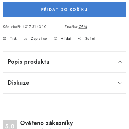
VODNÍ SPORTY
PŘIDAT DO KOŠÍKU
PŘÍSLUŠENSTVÍ K ČLUNŮM
Kód zboží:
4017-3140-10
Značka:
OEM
PŘÍSLUŠENSTVÍ K MOTORŮM
Tisk
Zeptat se
Hlídat
Sdílet
PŘÍVĚSY K LODÍM
Popis produktu
ZNAČKY
Diskuze
Doprava a platba
Servis
Reklamace
Obchodní podmínky
Podmínky ochrany osobních údajů
Ověřeno zákazníky
5.0