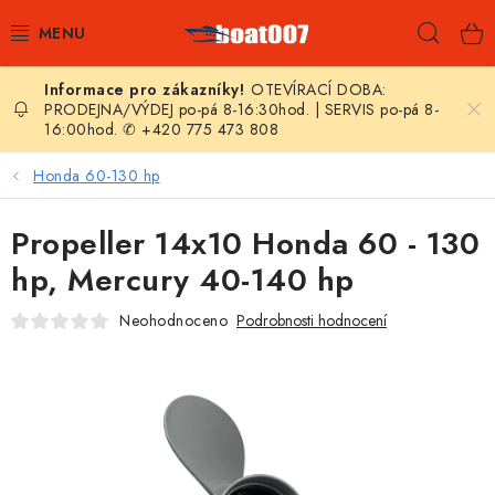
Přejít
Hleda
na
obsah
OTEVÍRACÍ DOBA:
E-SHOP
PRODEJNA/VÝDEJ po-pá 8-16:30hod. | SERVIS po-pá 8-
16:00hod. ✆ +420 775 473 808
AKČNÍ SLEVY
Honda 60-130 hp
NOVINKY
Propeller 14x10 Honda 60 - 130
ZPRAVODAJ
hp, Mercury 40-140 hp
Neohodnoceno
Podrobnosti hodnocení
KONTAKTY
LODNÍ MOTORY
NAFUKOVACÍ ČLUNY