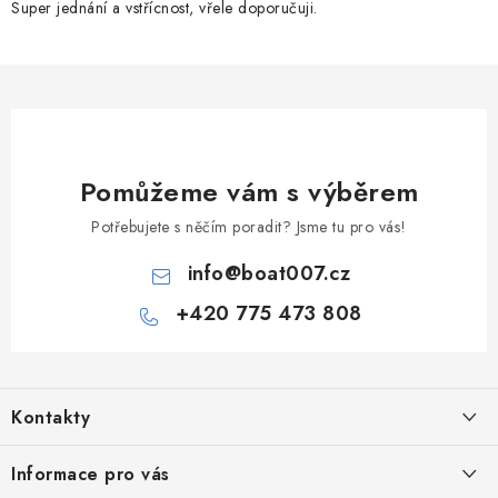
Super jednání a vstřícnost, vřele doporučuji.
Pomůžeme vám s výběrem
Potřebujete s něčím poradit? Jsme tu pro vás!
info
@
boat007.cz
+420 775 473 808
Z
á
Kontakty
p
a
PRODEJNA/ESHOP
Informace pro vás
+420 775 473 808
t