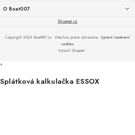
í
Doprava a platba
O Boat007
PŘÍJEM/VÝDEJ/SERVIS zakázek
+420 775 576 669
Servis
O nás
Shoptet.cz
Reklamace
Rosická 653, 19017 Praha 9 - Vinoř
Naše značky a zastoupení
Copyright 2026
Boat007.cz
. Všechna práva vyhrazena.
Upravit nastavení
Obchodní podmínky
Servis
cookies
Podmínky ochrany osobních údajů
Vytvořil Shoptet
Reklamace
×
Všechny značky
Splátková kalkulačka ESSOX