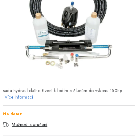
MOTOROVÉ ČLUNY
LODNÍ ELEKTROMOTORY
PRAMICE A MOTOROVÉ VESLICE
HLINÍKOVÉ ČLUNY
KAJAKY, KÁNOE A RAFTY
PLASTOVÉ LODĚ A ČLUNY
sada hydraulického řízení k lodím a člunům do výkonu 150hp
ŠLAPADLA
Více informací
VODNÍ SKŮTRY
Na dotaz
Možnosti doručení
KATAMARÁNY - PONTON BOAT