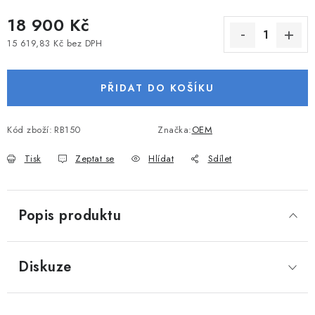
VODNÍ SPORTY
18 900 Kč
15 619,83 Kč bez DPH
PŘÍSLUŠENSTVÍ K ČLUNŮM
Měrná cena:
PŘÍSLUŠENSTVÍ K MOTORŮM
PŘIDAT DO KOŠÍKU
PŘÍVĚSY K LODÍM
Kód zboží:
RB150
Značka:
OEM
Tisk
Zeptat se
Hlídat
Sdílet
ZNAČKY
Doprava a platba
Servis
Reklamace
Popis produktu
Obchodní podmínky
Podmínky ochrany osobních údajů
Diskuze