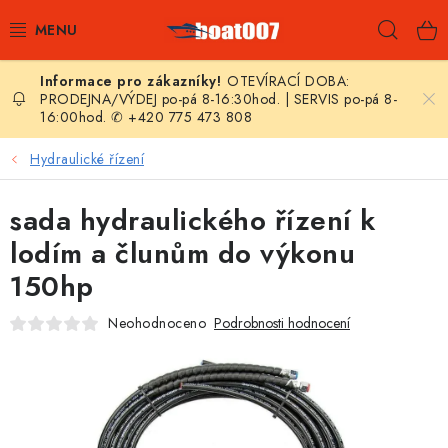
Přejít
Hleda
na
obsah
OTEVÍRACÍ DOBA:
E-SHOP
PRODEJNA/VÝDEJ po-pá 8-16:30hod. | SERVIS po-pá 8-
16:00hod. ✆ +420 775 473 808
AKČNÍ SLEVY
Hydraulické řízení
NOVINKY
sada hydraulického řízení k
ZPRAVODAJ
lodím a člunům do výkonu
150hp
KONTAKTY
Neohodnoceno
Podrobnosti hodnocení
LODNÍ MOTORY
NAFUKOVACÍ ČLUNY