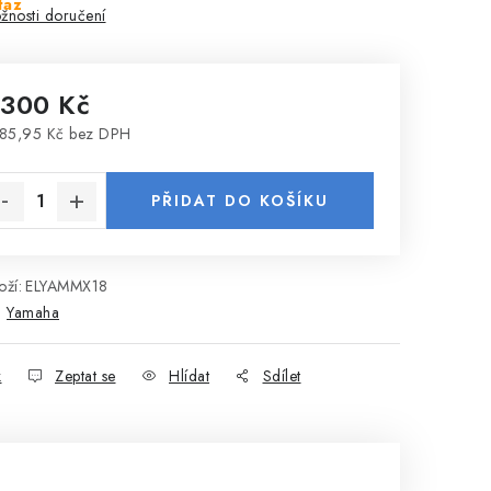
taz
žnosti doručení
 300 Kč
85,95 Kč bez DPH
rná cena:
PŘIDAT DO KOŠÍKU
ží:
ELYAMMX18
:
Yamaha
k
Zeptat se
Hlídat
Sdílet