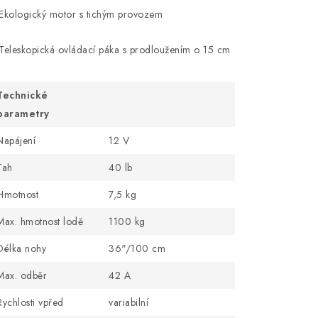
Ekologický motor s tichým provozem
Teleskopická ovládací páka s prodloužením o 15 cm
Technické
parametry
Napájení
12 V
Tah
40 lb
Hmotnost
7,5 kg
Max. hmotnost lodě
1100 kg
Délka nohy
36"/100 cm
Max. odběr
42 A
Rychlosti vpřed
variabilní