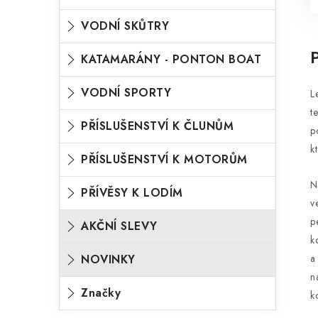
VODNÍ SKŮTRY
KATAMARÁNY - PONTON BOAT
VODNÍ SPORTY
L
t
PŘÍSLUŠENSTVÍ K ČLUNŮM
p
k
PŘÍSLUŠENSTVÍ K MOTORŮM
N
PŘÍVĚSY K LODÍM
v
p
AKČNÍ SLEVY
k
NOVINKY
a
n
Značky
k