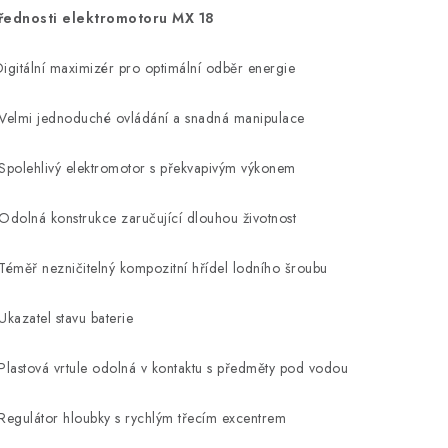
řednosti elektromotoru MX 18
Digitální maximizér pro optimální odběr energie
Velmi jednoduché ovládání a snadná manipulace
Spolehlivý elektromotor s překvapivým výkonem
Odolná konstrukce zaručující dlouhou životnost
Téměř nezničitelný kompozitní hřídel lodního šroubu
Ukazatel stavu baterie
Plastová vrtule odolná v kontaktu s předměty pod vodou
Regulátor hloubky s rychlým třecím excentrem