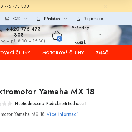
20 775 473 808
CZK
Přihlášení
Registrace
Prázdný
+420 775 473
808
NÁKUPNÍ
(po – pá: 8:00 – 16:30)
košík
OVACÍ ČLUNY
MOTOROVÉ ČLUNY
ZNAČKY
KOŠÍK
ktromotor Yamaha MX 18
Neohodnoceno
Podrobnosti hodnocení
romotor Yamaha MX 18
Více informací