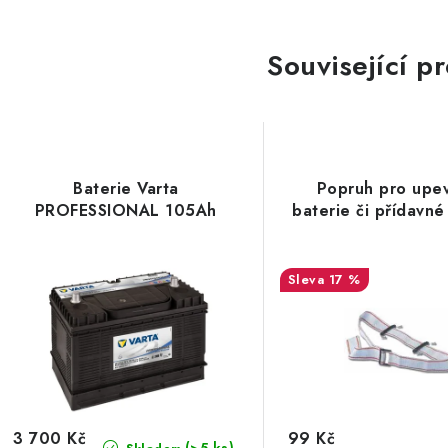
Související p
Baterie Varta
Popruh pro upe
PROFESSIONAL 105Ah
baterie či přídavné
17 %
3 700 Kč
99 Kč
(>5 ks)