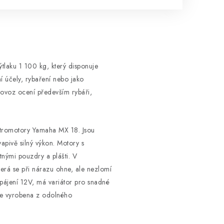
tlaku 1 100 kg, který disponuje
ní účely, rybaření nebo jako
rovoz ocení především rybáři,
ektromotory Yamaha MX 18. Jsou
apivě silný výkon. Motory s
nými pouzdry a plášti. V
terá se při nárazu ohne, ale nezlomí
apájení 12V, má variátor pro snadné
 je vyrobena z odolného