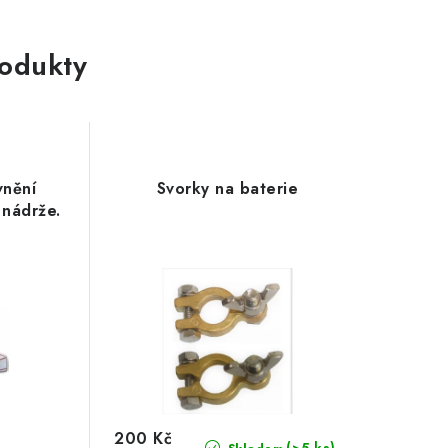
rodukty
vnění
Svorky na baterie
 nádrže.
200 Kč