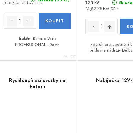
Skladem
120 Kč
3 057,85 Kč bez DPH
Sklade
81,82 Kč bez DPH
Trakční Baterie Varta
Popruh pro upevnění ba
PROFESSIONAL 105Ah
přídavné nádrže. Délk
Kód:
827
Rychloupínací svorky na
Nabíječka 12V
baterii