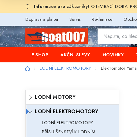
Přejít
OTEVÍRACÍ DOBA: PROD
na
obsah
Doprava a platba
Servis
Reklamace
Obcho
E-SHOP
AKČNÍ SLEVY
NOVINKY
Domů
LODNÍ ELEKTROMOTORY
Elektromotor Yam
P
K
Přeskočit
LODNÍ MOTORY
o
kategorie
a
s
LODNÍ ELEKTROMOTORY
t
t
e
LODNÍ ELEKTROMOTORY
r
PŘÍSLUŠENSTVÍ K LODNÍM
g
a