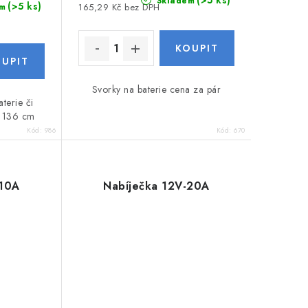
(>5 ks)
Skladem
(>5 ks)
m
165,29 Kč bez DPH
Svorky na baterie cena za pár
terie či
a 136 cm
Kód:
986
Kód:
670
-10A
Nabíječka 12V-20A