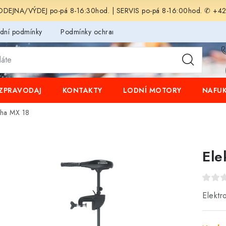
EJNA/VÝDEJ po-pá 8-16:30hod. | SERVIS po-pá 8-16:00hod. ✆ +4
dní podmínky
Podmínky ochrany osobních údajů
ZPRAVODAJ
KONTAKTY
LODNÍ MOTORY
NAFUK
aha MX 18
Ele
Elekt