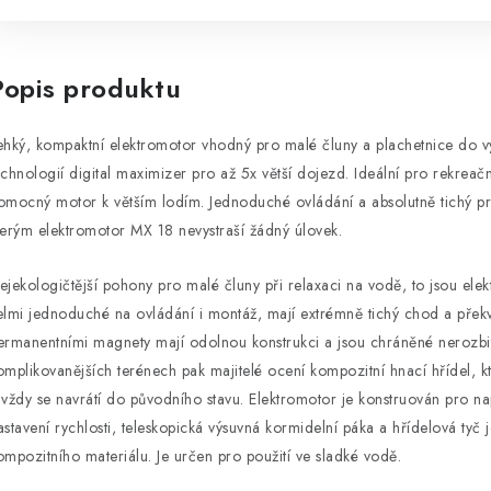
Popis produktu
ehký, kompaktní elektromotor vhodný pro malé čluny a plachetnice do vý
echnologií digital maximizer pro až 5x větší dojezd. Ideální pro rekreač
omocný motor k větším lodím. Jednoduché ovládání a absolutně tichý p
terým elektromotor MX 18 nevystraší žádný úlovek.
ejekologičtější pohony pro malé čluny při relaxaci na vodě, to jsou el
elmi jednoduché na ovládání i montáž, mají extrémně tichý chod a překv
ermanentními magnety mají odolnou konstrukci a jsou chráněné nerozbit
omplikovanějších terénech pak majitelé ocení kompozitní hnací hřídel, k
 vždy se navrátí do původního stavu. Elektromotor je konstruován pro n
astavení rychlosti, teleskopická výsuvná kormidelní páka a hřídelová tyč
ompozitního materiálu. Je určen pro použití ve sladké vodě.