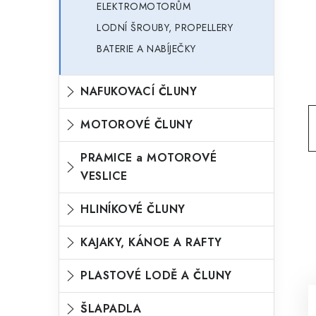
ELEKTROMOTORŮM
o
n
LODNÍ ŠROUBY, PROPELLERY
n
r
BATERIE A NABÍJEČKY
í
i
p
e
NAFUKOVACÍ ČLUNY
a
n
MOTOROVÉ ČLUNY
e
l
PRAMICE a MOTOROVÉ
VESLICE
HLINÍKOVÉ ČLUNY
KAJAKY, KÁNOE A RAFTY
PLASTOVÉ LODĚ A ČLUNY
ŠLAPADLA