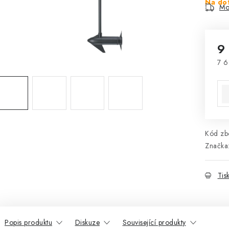
Na do
Mo
9
7 6
Mě
Kód zbo
Značka
Tis
Popis produktu
Diskuze
Související produkty