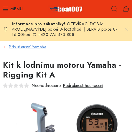
Přejít
Hleda
na
obsah
OTEVÍRACÍ DOBA:
E-SHOP
PRODEJNA/VÝDEJ po-pá 8-16:30hod. | SERVIS po-pá 8-
16:00hod. ✆ +420 775 473 808
AKČNÍ SLEVY
Příslušenství Yamaha
NOVINKY
Kit k lodnímu motoru Yamaha -
ZPRAVODAJ
Rigging Kit A
Neohodnoceno
Podrobnosti hodnocení
KONTAKTY
LODNÍ MOTORY
NAFUKOVACÍ ČLUNY