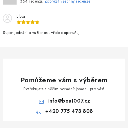
364
recenzí.
Zobrazit všechny recenze
Libor
Super jednání a vstřícnost, vřele doporučuji.
Pomůžeme vám s výběrem
Potřebujete s něčím poradit? Jsme tu pro vás!
info
@
boat007.cz
+420 775 473 808
Z