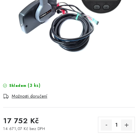
MOTOROVÉ ČLUNY
LODNÍ ELEKTROMOTORY
PRAMICE A MOTOROVÉ VESLICE
HLINÍKOVÉ ČLUNY
KAJAKY, KÁNOE A RAFTY
PLASTOVÉ LODĚ A ČLUNY
(3 ks)
Skladem
Možnosti doručení
ŠLAPADLA
VODNÍ SKŮTRY
17 752 Kč
KATAMARÁNY - PONTON BOAT
14 671,07 Kč bez DPH
Měrná cena: