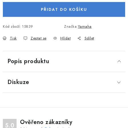
VODNÍ SPORTY
PŘIDAT DO KOŠÍKU
PŘÍSLUŠENSTVÍ K ČLUNŮM
Kód zboží:
15839
Značka:
Yamaha
PŘÍSLUŠENSTVÍ K MOTORŮM
Tisk
Zeptat se
Hlídat
Sdílet
PŘÍVĚSY K LODÍM
Popis produktu
ZNAČKY
Diskuze
Doprava a platba
Servis
Reklamace
Obchodní podmínky
Podmínky ochrany osobních údajů
Ověřeno zákazníky
5.0