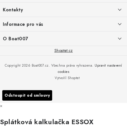
á
Kontakty
p
a
PRODEJNA/ESHOP
Informace pro vás
+420 775 473 808
t
í
Doprava a platba
O Boat007
PŘÍJEM/VÝDEJ/SERVIS zakázek
+420 775 576 669
Servis
O nás
Shoptet.cz
Reklamace
Rosická 653, 19017 Praha 9 - Vinoř
Naše značky a zastoupení
Copyright 2026
Boat007.cz
. Všechna práva vyhrazena.
Upravit nastavení
Obchodní podmínky
Servis
cookies
Podmínky ochrany osobních údajů
Vytvořil Shoptet
Reklamace
Všechny značky
Odstoupit od smlouvy
×
Splátková kalkulačka ESSOX