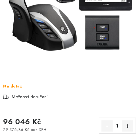
MOTOROVÉ ČLUNY
LODNÍ ELEKTROMOTORY
PRAMICE A MOTOROVÉ VESLICE
HLINÍKOVÉ ČLUNY
KAJAKY, KÁNOE A RAFTY
PLASTOVÉ LODĚ A ČLUNY
Na dotaz
Možnosti doručení
ŠLAPADLA
VODNÍ SKŮTRY
96 046 Kč
KATAMARÁNY - PONTON BOAT
79 376,86 Kč bez DPH
Měrná cena: