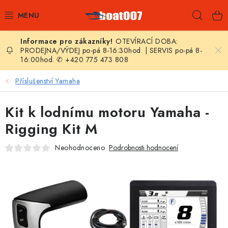
Přejít
Hleda
na
obsah
OTEVÍRACÍ DOBA:
E-SHOP
PRODEJNA/VÝDEJ po-pá 8-16:30hod. | SERVIS po-pá 8-
16:00hod. ✆ +420 775 473 808
AKČNÍ SLEVY
Příslušenství Yamaha
NOVINKY
Kit k lodnímu motoru Yamaha -
ZPRAVODAJ
Rigging Kit M
Neohodnoceno
Podrobnosti hodnocení
KONTAKTY
LODNÍ MOTORY
NAFUKOVACÍ ČLUNY