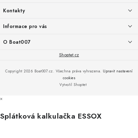
á
Kontakty
p
a
PRODEJNA/ESHOP
Informace pro vás
+420 775 473 808
t
í
Doprava a platba
O Boat007
PŘÍJEM/VÝDEJ/SERVIS zakázek
+420 775 576 669
Servis
O nás
Shoptet.cz
Reklamace
Rosická 653, 19017 Praha 9 - Vinoř
Naše značky a zastoupení
Copyright 2026
Boat007.cz
. Všechna práva vyhrazena.
Upravit nastavení
Obchodní podmínky
Servis
cookies
Podmínky ochrany osobních údajů
Vytvořil Shoptet
Reklamace
×
Všechny značky
Splátková kalkulačka ESSOX