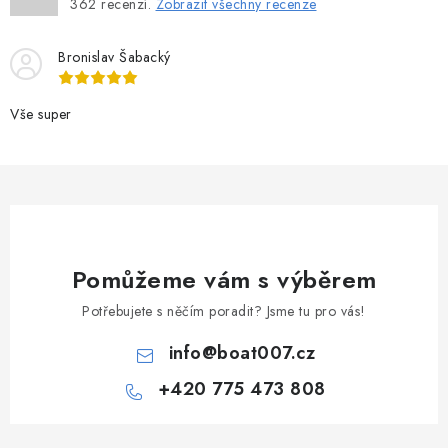
362
recenzí.
Zobrazit všechny recenze
Bronislav Šabacký
Vše super
Pomůžeme vám s výběrem
Potřebujete s něčím poradit? Jsme tu pro vás!
info
@
boat007.cz
+420 775 473 808
Z