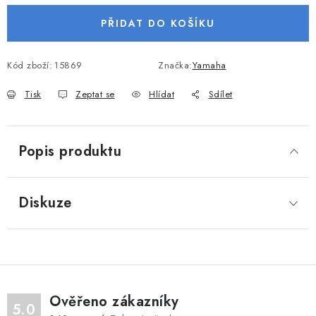
VODNÍ SPORTY
PŘIDAT DO KOŠÍKU
PŘÍSLUŠENSTVÍ K ČLUNŮM
Kód zboží:
15869
Značka:
Yamaha
PŘÍSLUŠENSTVÍ K MOTORŮM
Tisk
Zeptat se
Hlídat
Sdílet
PŘÍVĚSY K LODÍM
Popis produktu
ZNAČKY
Diskuze
Doprava a platba
Servis
Reklamace
Obchodní podmínky
Podmínky ochrany osobních údajů
Ověřeno zákazníky
5.0