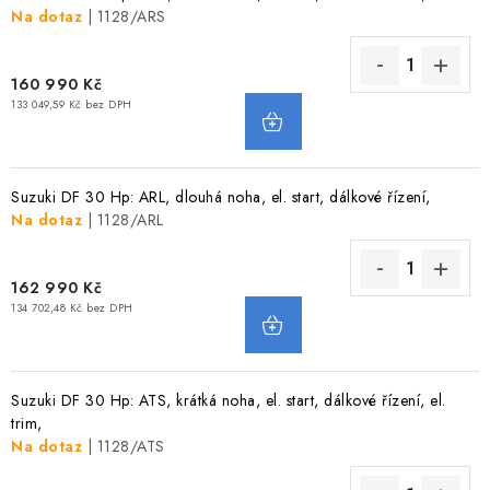
Na dotaz
| 1128/ARS
VODNÍ SPORTY
PŘÍSLUŠENSTVÍ K ČLUNŮM
160 990 Kč
133 049,59 Kč bez DPH
PŘÍSLUŠENSTVÍ K MOTORŮM
PŘÍVĚSY K LODÍM
Suzuki DF 30 Hp: ARL, dlouhá noha, el. start, dálkové řízení,
Na dotaz
| 1128/ARL
ZNAČKY
162 990 Kč
134 702,48 Kč bez DPH
Doprava a platba
Servis
Reklamace
Obchodní podmínky
Podmínky ochrany osobních údajů
Suzuki DF 30 Hp: ATS, krátká noha, el. start, dálkové řízení, el.
trim,
Na dotaz
| 1128/ATS