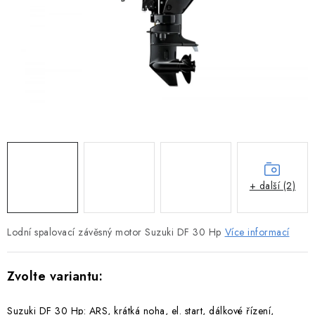
MOTOROVÉ ČLUNY
LODNÍ ELEKTROMOTORY
PRAMICE A MOTOROVÉ VESLICE
HLINÍKOVÉ ČLUNY
KAJAKY, KÁNOE A RAFTY
PLASTOVÉ LODĚ A ČLUNY
+ další (2)
ŠLAPADLA
Lodní spalovací závěsný motor Suzuki DF 30 Hp
Více informací
VODNÍ SKŮTRY
KATAMARÁNY - PONTON BOAT
Suzuki DF 30 Hp: ARS, krátká noha, el. start, dálkové řízení,