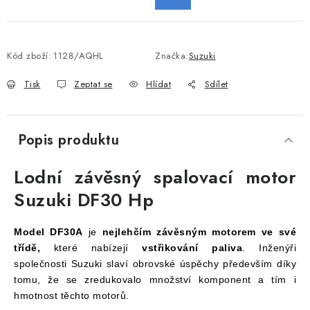
Kód zboží:
1128/AQHL
Značka:
Suzuki
Tisk
Zeptat se
Hlídat
Sdílet
Popis produktu
Lodní závěsný spalovací motor
Suzuki DF30 Hp
Model DF30A
je
nejlehčím závěsným motorem ve své
třídě,
které nabízejí
vstřikování paliva
. Inženýři
společnosti Suzuki slaví obrovské úspěchy především díky
tomu, že se zredukovalo množství komponent a tím i
hmotnost těchto motorů.