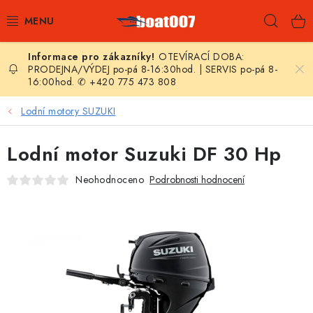
Přejít
Hleda
na
obsah
OTEVÍRACÍ DOBA:
E-SHOP
PRODEJNA/VÝDEJ po-pá 8-16:30hod. | SERVIS po-pá 8-
16:00hod. ✆ +420 775 473 808
AKČNÍ SLEVY
Lodní motory SUZUKI
NOVINKY
Lodní motor Suzuki DF 30 Hp
ZPRAVODAJ
Neohodnoceno
Podrobnosti hodnocení
KONTAKTY
LODNÍ MOTORY
NAFUKOVACÍ ČLUNY