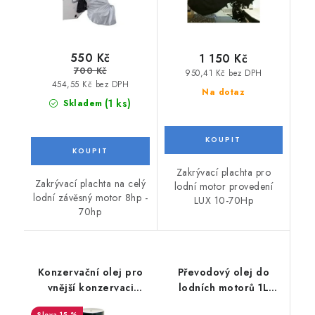
550 Kč
1 150 Kč
700 Kč
950,41 Kč bez DPH
454,55 Kč bez DPH
Na dotaz
(1 ks)
Skladem
Zakrývací plachta pro
Zakrývací plachta na celý
lodní motor provedení
lodní závěsný motor 8hp -
LUX 10-70Hp
70hp
Konzervační olej pro
Převodový olej do
vnější konzervaci
lodních motorů 1L
motoru a karburátoru
TOTAL NEPTUNA
15 %