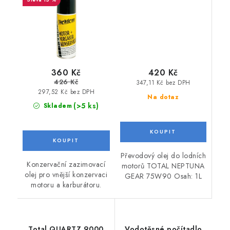
GEAR 75W90
360 Kč
420 Kč
426 Kč
347,11 Kč bez DPH
297,52 Kč bez DPH
Na dotaz
(>5 ks)
Skladem
Převodový olej do lodních
Konzervační zazimovací
motorů TOTAL NEPTUNA
olej pro vnější konzervaci
GEAR 75W90 Osah: 1L
motoru a karburátoru.
Total QUARTZ 9000
Vodotěsné počítadlo