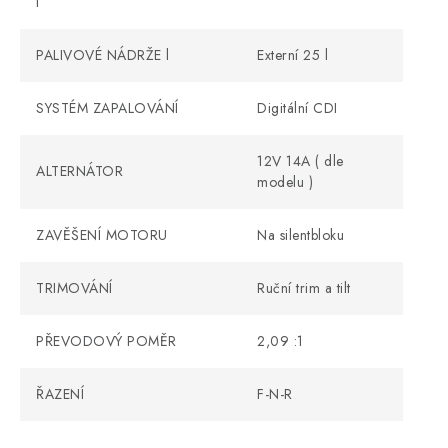
l
PALIVOVÉ NÁDRŽE l
Externí 25 l
SYSTÉM ZAPALOVÁNÍ
Digitální CDI
12V 14A ( dle
ALTERNÁTOR
modelu )
ZAVĚŠENÍ MOTORU
Na silentbloku
TRIMOVÁNÍ
Ruční trim a tilt
PŘEVODOVÝ POMĚR
2,09 :1
ŘAZENÍ
F-N-R