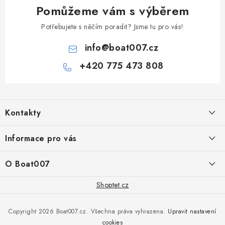
Pomůžeme vám s výběrem
Potřebujete s něčím poradit? Jsme tu pro vás!
info
@
boat007.cz
+420 775 473 808
Z
á
Kontakty
p
a
PRODEJNA/ESHOP
Informace pro vás
+420 775 473 808
t
í
Doprava a platba
O Boat007
PŘÍJEM/VÝDEJ/SERVIS zakázek
+420 775 576 669
Servis
O nás
Shoptet.cz
Reklamace
Rosická 653, 19017 Praha 9 - Vinoř
Naše značky a zastoupení
Copyright 2026
Boat007.cz
. Všechna práva vyhrazena.
Upravit nastavení
Obchodní podmínky
Servis
cookies