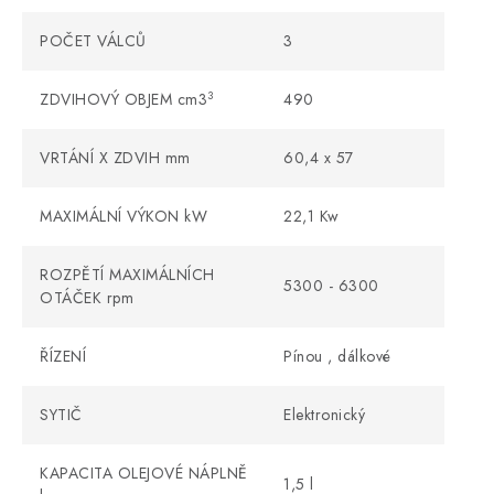
POČET VÁLCŮ
3
3
ZDVIHOVÝ OBJEM cm3
490
VRTÁNÍ X ZDVIH mm
60,4 x 57
MAXIMÁLNÍ VÝKON kW
22,1 Kw
ROZPĚTÍ MAXIMÁLNÍCH
5300 - 6300
OTÁČEK rpm
ŘÍZENÍ
Pínou , dálkové
SYTIČ
Elektronický
KAPACITA OLEJOVÉ NÁPLNĚ
1,5 l