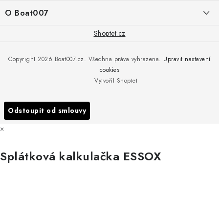
í
Doprava a platba
O Boat007
PŘÍJEM/VÝDEJ/SERVIS zakázek
+420 775 576 669
Servis
O nás
Shoptet.cz
Reklamace
Rosická 653, 19017 Praha 9 - Vinoř
Naše značky a zastoupení
Copyright 2026
Boat007.cz
. Všechna práva vyhrazena.
Upravit nastavení
Obchodní podmínky
Servis
cookies
Podmínky ochrany osobních údajů
Vytvořil Shoptet
Reklamace
Všechny značky
Odstoupit od smlouvy
×
Splátková kalkulačka ESSOX