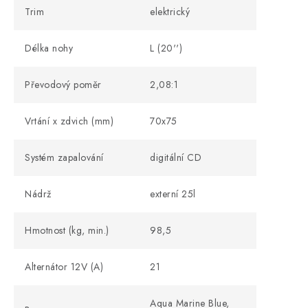
Trim
elektrický
Délka nohy
L (20'')
Převodový poměr
2,08:1
Vrtání x zdvich (mm)
70x75
Systém zapalování
digitální CD
Nádrž
externí 25l
Hmotnost (kg, min.)
98,5
Alternátor 12V (A)
21
Aqua Marine Blue,