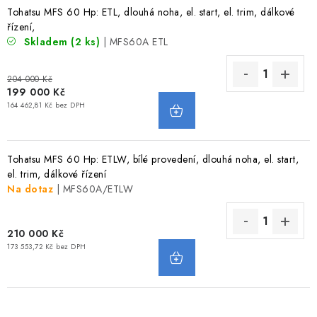
Tohatsu MFS 60 Hp: ETL, dlouhá noha, el. start, el. trim, dálkové
VODNÍ SPORTY
řízení,
Skladem
(2 ks)
| MFS60A ETL
PŘÍSLUŠENSTVÍ K ČLUNŮM
204 000 Kč
PŘÍSLUŠENSTVÍ K MOTORŮM
199 000 Kč
164 462,81 Kč bez DPH
PŘÍVĚSY K LODÍM
Tohatsu MFS 60 Hp: ETLW, bílé provedení, dlouhá noha, el. start,
ZNAČKY
el. trim, dálkové řízení
Na dotaz
| MFS60A/ETLW
Doprava a platba
Servis
Reklamace
Obchodní podmínky
Podmínky ochrany osobních údajů
210 000 Kč
173 553,72 Kč bez DPH