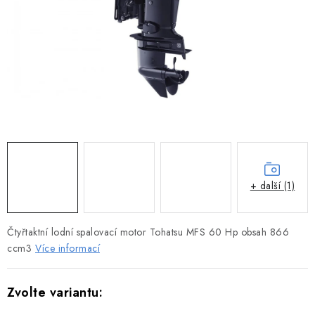
MOTOROVÉ ČLUNY
LODNÍ ELEKTROMOTORY
PRAMICE A MOTOROVÉ VESLICE
HLINÍKOVÉ ČLUNY
KAJAKY, KÁNOE A RAFTY
PLASTOVÉ LODĚ A ČLUNY
+ další (1)
ŠLAPADLA
Čtyřtaktní lodní spalovací motor Tohatsu MFS 60 Hp obsah 866
ccm3
Více informací
VODNÍ SKŮTRY
KATAMARÁNY - PONTON BOAT