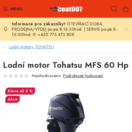
Přejít
Hleda
na
obsah
OTEVÍRACÍ DOBA:
E-SHOP
PRODEJNA/VÝDEJ po-pá 8-16:30hod. | SERVIS po-pá 8-
16:00hod. ✆ +420 775 473 808
AKČNÍ SLEVY
Lodní motory TOHATSU
NOVINKY
Lodní motor Tohatsu MFS 60 Hp
ZPRAVODAJ
Neohodnoceno
Podrobnosti hodnocení
KONTAKTY
až 2 %
Akce
LODNÍ MOTORY
NAFUKOVACÍ ČLUNY