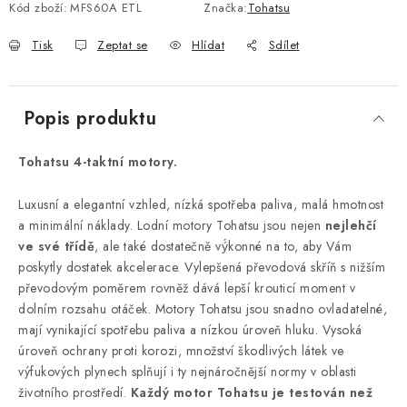
Kód zboží:
MFS60A ETL
Značka:
Tohatsu
Tisk
Zeptat se
Hlídat
Sdílet
Popis produktu
Tohatsu 4-taktní motory.
Luxusní a elegantní vzhled, nízká spotřeba paliva, malá hmotnost
a minimální náklady. Lodní motory Tohatsu jsou nejen
nejlehčí
ve své třídě
, ale také dostatečně vý́konné na to, aby Vám
poskytly dostatek akcelerace. Vylepšená převodová skříň s nižším
převodovým poměrem rovněž dává lepší krouticí moment v
dolním rozsahu otáček. Motory Tohatsu jsou snadno ovladatelné,
mají vynikající spotřebu paliva a nízkou úroveň hluku. Vysoká
úroveň ochrany proti korozi, množství škodlivých látek ve
výfukových plynech splňují i ty nejnáročnější normy v oblasti
životního prostředí.
Každý motor Tohatsu je testován než