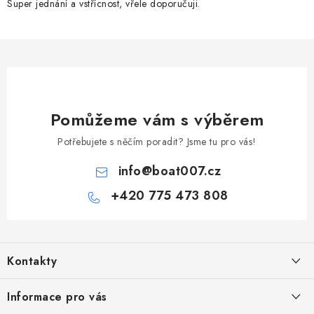
Super jednání a vstřícnost, vřele doporučuji.
Pomůžeme vám s výběrem
Potřebujete s něčím poradit? Jsme tu pro vás!
info
@
boat007.cz
+420 775 473 808
Z
á
Kontakty
p
a
PRODEJNA/ESHOP
Informace pro vás
+420 775 473 808
t