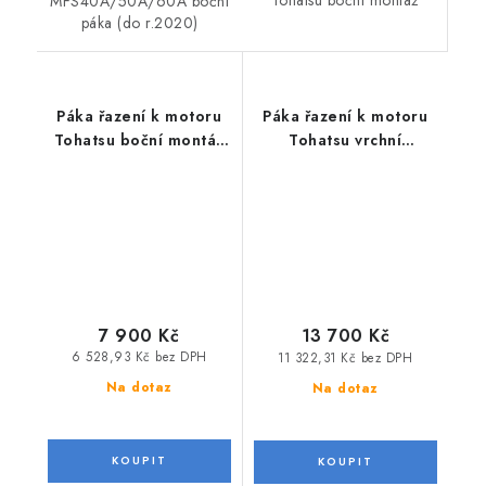
Tohatsu boční montáž
MFS40A/50A/60A boční
páka (do r.2020)
Páka řazení k motoru
Páka řazení k motoru
Tohatsu boční montáž
Tohatsu vrchní
na konzoli
dvojmontáž
7 900 Kč
13 700 Kč
6 528,93 Kč bez DPH
11 322,31 Kč bez DPH
Na dotaz
Na dotaz