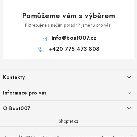
Pomůžeme vám s výběrem
Potřebujete s něčím poradit? Jsme tu pro vás!
info
@
boat007.cz
+420 775 473 808
Z
á
Kontakty
p
a
PRODEJNA/ESHOP
Informace pro vás
+420 775 473 808
t
í
Doprava a platba
O Boat007
PŘÍJEM/VÝDEJ/SERVIS zakázek
+420 775 576 669
Servis
O nás
Shoptet.cz
Reklamace
Rosická 653, 19017 Praha 9 - Vinoř
Naše značky a zastoupení