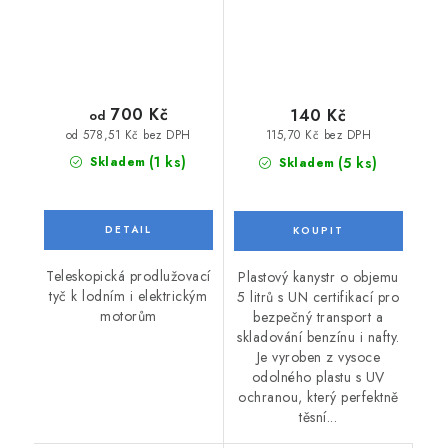
700 Kč
140 Kč
od
od 578,51 Kč bez DPH
115,70 Kč bez DPH
(1 ks)
(5 ks)
Skladem
Skladem
Teleskopická prodlužovací
Plastový kanystr o objemu
tyč k lodním i elektrickým
5 litrů s UN certifikací pro
motorům
bezpečný transport a
skladování benzínu i nafty.
Je vyroben z vysoce
odolného plastu s UV
ochranou, který perfektně
těsní...