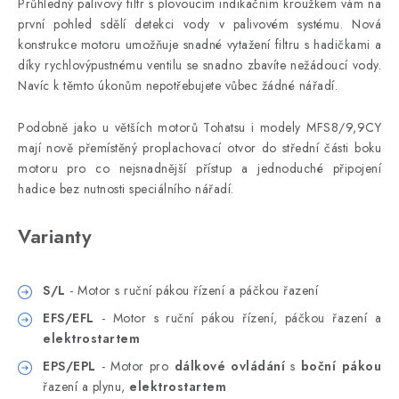
Průhledný palivový filtr s plovoucím indikačním kroužkem vám na
první pohled sdělí detekci vody v palivovém systému. Nová
konstrukce motoru umožňuje snadné vytažení filtru s hadičkami a
díky rychlovýpustnému ventilu se snadno zbavíte nežádoucí vody.
Navíc k těmto úkonům nepotřebujete vůbec žádné nářadí.
Podobně jako u větších motorů Tohatsu i modely MFS8/9,9CY
mají nově přemístěný proplachovací otvor do střední části boku
motoru pro co nejsnadnější přístup a jednoduché připojení
hadice bez nutnosti speciálního nářadí.
Varianty
S/L
- Motor s ruční pákou řízení a páčkou řazení
EFS/EFL
- Motor s ruční pákou řízení, páčkou řazení a
elektrostartem
EPS/EPL
- Motor pro
dálkové ovládání
s
boční pákou
řazení a plynu,
elektrostartem