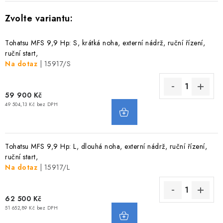
VODNÍ SPORTY
PŘÍSLUŠENSTVÍ K ČLUNŮM
Tohatsu MFS 9,9 Hp: S, krátká noha, externí nádrž, ruční řízení,
ruční start,
PŘÍSLUŠENSTVÍ K MOTORŮM
Na dotaz
| 15917/S
PŘÍVĚSY K LODÍM
59 900 Kč
49 504,13 Kč bez DPH
ZNAČKY
Doprava a platba
Servis
Reklamace
Tohatsu MFS 9,9 Hp: L, dlouhá noha, externí nádrž, ruční řízení,
ruční start,
Obchodní podmínky
Podmínky ochrany osobních údajů
Na dotaz
| 15917/L
62 500 Kč
51 652,89 Kč bez DPH