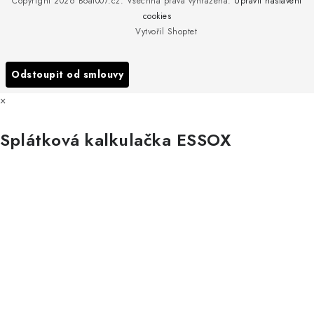
Copyright 2026
Boat007.cz
. Všechna práva vyhrazena.
Upravit nastavení
Obchodní podmínky
Servis
cookies
Podmínky ochrany osobních údajů
Vytvořil Shoptet
Reklamace
Všechny značky
Odstoupit od smlouvy
×
Splátková kalkulačka ESSOX