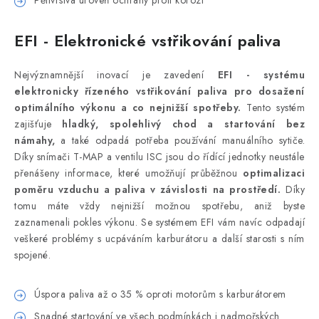
Pětivrstvá úroveň ochrany proti korozi
EFI - Elektronické vstřikování paliva
Nejvýznamnější inovací je zavedení
EFI -
systému
elektronicky řízeného vstřikování paliva pro dosažení
optimálního výkonu a co nejnižší spotřeby.
Tento systém
zajišťuje
hladký, spolehlivý chod a startování bez
námahy,
a také odpadá potřeba používání manuálního sytiče.
Díky snímači T-MAP a ventilu ISC jsou do řídící jednotky neustále
přenášeny informace, které umožňují průběžnou
optimalizaci
poměru vzduchu a paliva v závislosti na prostředí.
Díky
tomu máte vždy nejnižší možnou spotřebu, aniž byste
zaznamenali pokles výkonu. Se systémem EFI vám navíc odpadají
veškeré problémy s ucpáváním karburátoru a další starosti s ním
spojené.
Úspora paliva až o 35 % oproti motorům s karburátorem
Snadné startování ve všech podmínkách i nadmořských