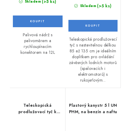
(>5 ks)
Skladem
(>5 ks)
Skladem
Palivová nádrž s
Teleskopická prodlužovací
palivoměrem a
tyč s nastavitelnou délkou
rychloupínacím
85 až 135 cm je ideálním
konektorem na 12L
doplňkem pro ovládání
závěsných lodních motorů
(spalovacích i
elektromotorů) s
rukojeťovým...
Teleskopická
Plastový kanystr 5 l UN
prodlužovací tyč k
PHM, na benzín a naftu
lodnímu motoru