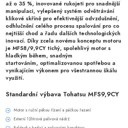
až o 35 %, inovované rukojeti pro snadnější
manipulaci, vylepšený systém odvětrávání
klikové skříně pro efektivnější odvzdušnění,
odhlučnění celého procesu spalování pro co
nejtišší chod a řadu dalších technologických
inovací. Díky zcela novému konceptu motoru
je MFS8/9,9CY tichý, spolehlivý motor s
hladkým během, snadným
startováním, optimalizovanou spotřebou a
vynikajícím výkonem pro všestrannou škálu
využití.
Standardní výbava Tohatsu MFS9,9CY
Motor s ruční pákou řízení a páčkou řazení
Externí 12litrová palivová nádrž
Balónek s hadicí a palivovými konektory