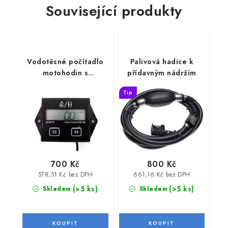
Související produkty
Vodotěsné počítadlo
Palivová hadice k
motohodin s
přídavným nádržím
otáčkoměrem
Tip
700 Kč
800 Kč
578,51 Kč bez DPH
661,16 Kč bez DPH
(>5 ks)
(>5 ks)
Skladem
Skladem