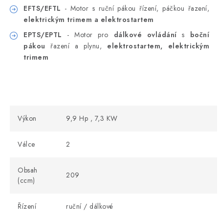
EFTS/EFTL
- Motor s ruční pákou řízení, páčkou řazení,
elektrickým trimem a elektrostartem
EPTS/EPTL
- Motor pro
dálkové ovládání
s
boční
pákou
řazení a plynu,
elektrostartem, elektrickým
trimem
Výkon
9,9 Hp , 7,3 KW
Válce
2
Obsah
209
(ccm)
Řízení
ruční / dálkové