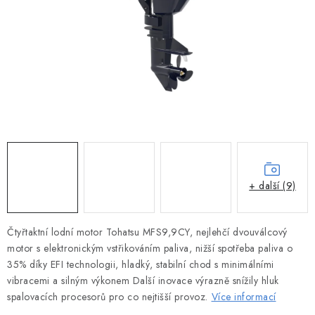
MOTOROVÉ ČLUNY
LODNÍ ELEKTROMOTORY
PRAMICE A MOTOROVÉ VESLICE
HLINÍKOVÉ ČLUNY
KAJAKY, KÁNOE A RAFTY
PLASTOVÉ LODĚ A ČLUNY
+ další (9)
ŠLAPADLA
Čtyřtaktní lodní motor Tohatsu MFS9,9CY, nejlehčí dvouválcový
motor s elektronickým vstřikováním paliva, nižší spotřeba paliva o
VODNÍ SKŮTRY
35% díky EFI technologii, hladký, stabilní chod s minimálními
vibracemi a silným výkonem Další inovace výrazně snížily hluk
KATAMARÁNY - PONTON BOAT
spalovacích procesorů pro co nejtišší provoz.
Více informací