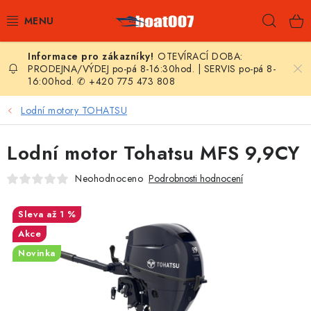
Přejít
Hleda
na
obsah
OTEVÍRACÍ DOBA:
E-SHOP
PRODEJNA/VÝDEJ po-pá 8-16:30hod. | SERVIS po-pá 8-
16:00hod. ✆ +420 775 473 808
AKČNÍ SLEVY
Lodní motory TOHATSU
NOVINKY
Lodní motor Tohatsu MFS 9,9CY
ZPRAVODAJ
Neohodnoceno
Podrobnosti hodnocení
KONTAKTY
až 1 %
Akce
LODNÍ MOTORY
Novinka
NAFUKOVACÍ ČLUNY