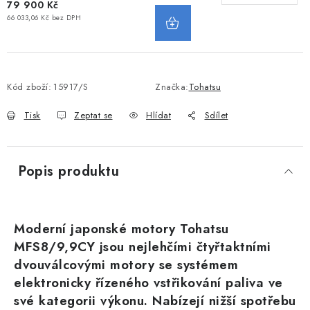
79 900 Kč
66 033,06 Kč bez DPH
Kód zboží:
15917/S
Značka:
Tohatsu
Tisk
Zeptat se
Hlídat
Sdílet
Popis produktu
Moderní japonské motory Tohatsu
MFS8/9,9CY jsou nejlehčími čtyřtaktními
dvouválcovými motory se systémem
elektronicky řízeného vstřikování paliva ve
své kategorii výkonu. Nabízejí nižší spotřebu