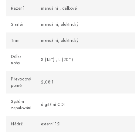
Řazení
manuální , dálkové
Startér
manuální, elektrický
Trim
manuální, elektrický
Délka
S (15") , L (20'')
nohy
Převodový
2,08:1
poměr
Systém
digitální CDI
zapalování
Nádrž
externí 12l