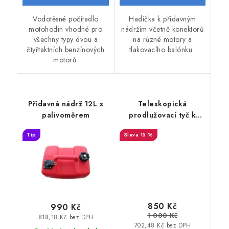
Vodotěsné počítadlo
Hadička k přídavným
motohodin vhodné pro
nádržím včetně konektorů
všechny typy dvou a
na různé motory a
čtyřtaktních benzínových
tlakovacího balónku..
motorů.
Přídavná nádrž 12L s
Teleskopická
palivoměrem
prodlužovací tyč k
lodnímu motoru 85-135
Tip
15 %
cm
850 Kč
990 Kč
1 000 Kč
818,18 Kč bez DPH
702,48 Kč bez DPH