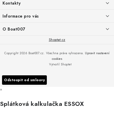
Kontakty
p
a
PRODEJNA/ESHOP
Informace pro vás
+420 775 473 808
t
í
Doprava a platba
O Boat007
PŘÍJEM/VÝDEJ/SERVIS zakázek
+420 775 576 669
Servis
O nás
Shoptet.cz
Reklamace
Rosická 653, 19017 Praha 9 - Vinoř
Naše značky a zastoupení
Copyright 2026
Boat007.cz
. Všechna práva vyhrazena.
Upravit nastavení
Obchodní podmínky
Servis
cookies
Podmínky ochrany osobních údajů
Vytvořil Shoptet
Reklamace
Všechny značky
Odstoupit od smlouvy
×
Splátková kalkulačka ESSOX