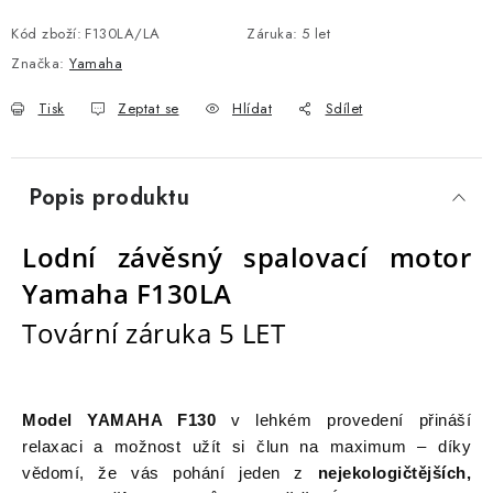
Kód zboží:
F130LA/LA
Záruka
:
5 let
Značka:
Yamaha
Tisk
Zeptat se
Hlídat
Sdílet
Popis produktu
Lodní závěsný spalovací motor
Yamaha F130LA
Tovární záruka 5 LET
M
odel YAMAHA F130
v lehkém provedení přináší
relaxaci a možnost užít si člun na maximum – díky
vědomí, že vás pohání jeden z
nejekologičtějších,