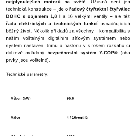
nejplynulejších motorů na světě
. Úžasná není jen
technická konstrukce – jde o
řadový čtyřtaktní čtyřválec
DOHC s objemem 1,8 l
a 16 velkými ventily – ale též
řada elektrických a technických funkcí
usnadňujících
běžný život. Několik příkladů za všechny – kompatibilita s
naším volitelným digitálním síťovým systémem nebo
systém nastavení trimu a náklonu v širokém rozsahu či
dálkově ovládaný
bezpečnostní systém Y-COP®
(oba
prvky jsou volitelné).
Technické parametry:
Výkon (kW)
95,6
Válce
4 / 16ventilů