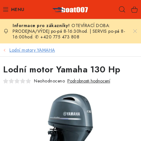
Přejít
Hleda
na
obsah
OTEVÍRACÍ DOBA:
E-SHOP
PRODEJNA/VÝDEJ po-pá 8-16:30hod. | SERVIS po-pá 8-
16:00hod. ✆ +420 775 473 808
AKČNÍ SLEVY
Lodní motory YAMAHA
NOVINKY
Lodní motor Yamaha 130 Hp
ZPRAVODAJ
Neohodnoceno
Podrobnosti hodnocení
KONTAKTY
LODNÍ MOTORY
NAFUKOVACÍ ČLUNY