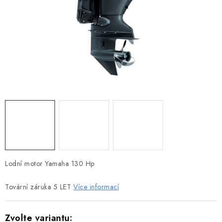
MOTOROVÉ ČLUNY
LODNÍ ELEKTROMOTORY
PRAMICE A MOTOROVÉ VESLICE
HLINÍKOVÉ ČLUNY
KAJAKY, KÁNOE A RAFTY
PLASTOVÉ LODĚ A ČLUNY
ŠLAPADLA
Lodní motor Yamaha 130 Hp
VODNÍ SKŮTRY
Tovární záruka 5 LET
Více informací
KATAMARÁNY - PONTON BOAT