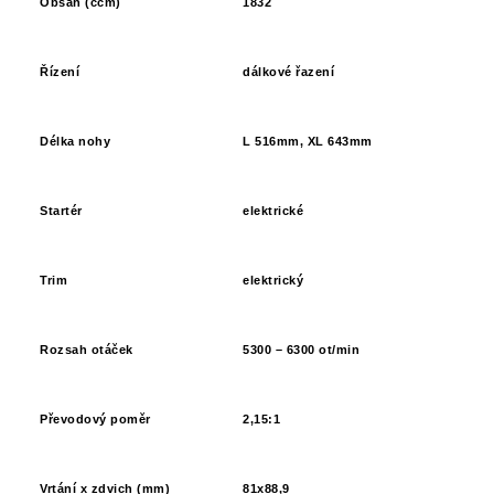
Obsah (ccm)
1832
Řízení
dálkové řazení
Délka nohy
L 516mm, XL 643mm
Startér
elektrické
Trim
elektrický
Rozsah otáček
5300 – 6300 ot/min
Převodový poměr
2,15:1
Vrtání x zdvich (mm)
81x88,9