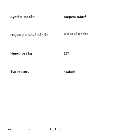
Systém mazání
olejová nádrž
externí nádrž
Objem palivové nádrže
Hmotnost kg
174
Typ motoru
4taktní