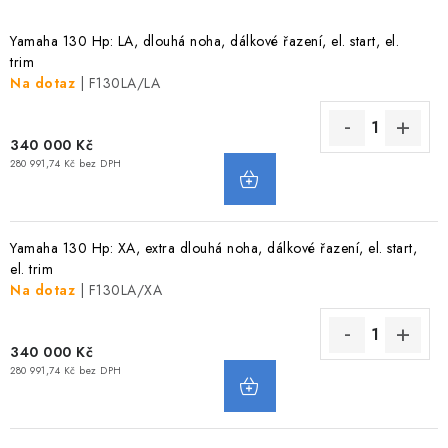
VODNÍ SPORTY
Yamaha 130 Hp: LA, dlouhá noha, dálkové řazení, el. start, el.
trim
PŘÍSLUŠENSTVÍ K ČLUNŮM
Na dotaz
| F130LA/LA
PŘÍSLUŠENSTVÍ K MOTORŮM
340 000 Kč
280 991,74 Kč bez DPH
PŘÍVĚSY K LODÍM
ZNAČKY
Yamaha 130 Hp: XA, extra dlouhá noha, dálkové řazení, el. start,
el. trim
Doprava a platba
Servis
Reklamace
Na dotaz
| F130LA/XA
Obchodní podmínky
Podmínky ochrany osobních údajů
340 000 Kč
280 991,74 Kč bez DPH