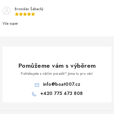
Bronislav Šabacký
Vše super
Pomůžeme vám s výběrem
Potřebujete s něčím poradit? Jsme tu pro vás!
info
@
boat007.cz
+420 775 473 808
Z
á