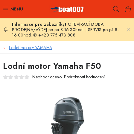
Přejít
Hleda
na
obsah
OTEVÍRACÍ DOBA:
E-SHOP
PRODEJNA/VÝDEJ po-pá 8-16:30hod. | SERVIS po-pá 8-
16:00hod. ✆ +420 775 473 808
AKČNÍ SLEVY
Lodní motory YAMAHA
NOVINKY
Lodní motor Yamaha F50
ZPRAVODAJ
Neohodnoceno
Podrobnosti hodnocení
KONTAKTY
LODNÍ MOTORY
NAFUKOVACÍ ČLUNY