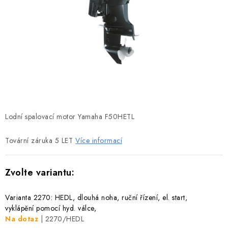
MOTOROVÉ ČLUNY
LODNÍ ELEKTROMOTORY
PRAMICE A MOTOROVÉ VESLICE
HLINÍKOVÉ ČLUNY
KAJAKY, KÁNOE A RAFTY
Lodní spalovací motor Yamaha F50HETL
PLASTOVÉ LODĚ A ČLUNY
Tovární záruka 5 LET
Více informací
ŠLAPADLA
VODNÍ SKŮTRY
Varianta 2270: HEDL, dlouhá noha, ruční řízení, el. start,
vyklápění pomocí hyd. válce,
KATAMARÁNY - PONTON BOAT
Na dotaz
| 2270/HEDL