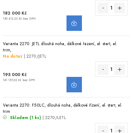
VODNÍ SPORTY
182 000 Kč
150 413,22 Kč bez DPH
PŘÍSLUŠENSTVÍ K ČLUNŮM
PŘÍSLUŠENSTVÍ K MOTORŮM
Varianta 2270: JETL dlouhá noha, dálkové řazení, el. start, el.
trim,
PŘÍVĚSY K LODÍM
Na dotaz
| 2270/JETL
ZNAČKY
195 000 Kč
161 157,02 Kč bez DPH
Doprava a platba
Servis
Reklamace
Obchodní podmínky
Podmínky ochrany osobních údajů
Varianta 2270: F50LC, dlouhá noha, dálkové řízení, el. start, el.
trim
Skladem
(1 ks)
| 2270/LETL