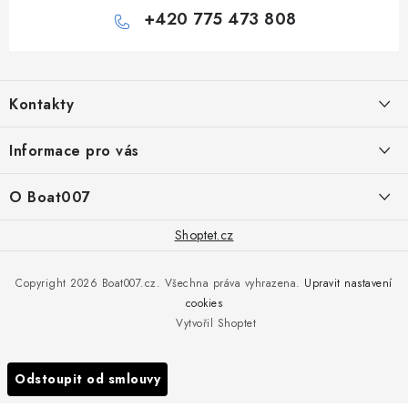
+420 775 473 808
Z
á
Kontakty
p
a
PRODEJNA/ESHOP
Informace pro vás
+420 775 473 808
t
í
Doprava a platba
O Boat007
PŘÍJEM/VÝDEJ/SERVIS zakázek
+420 775 576 669
Servis
O nás
Shoptet.cz
Reklamace
Rosická 653, 19017 Praha 9 - Vinoř
Naše značky a zastoupení
Copyright 2026
Boat007.cz
. Všechna práva vyhrazena.
Upravit nastavení
Obchodní podmínky
Servis
cookies
Podmínky ochrany osobních údajů
Vytvořil Shoptet
Reklamace
Všechny značky
Odstoupit od smlouvy