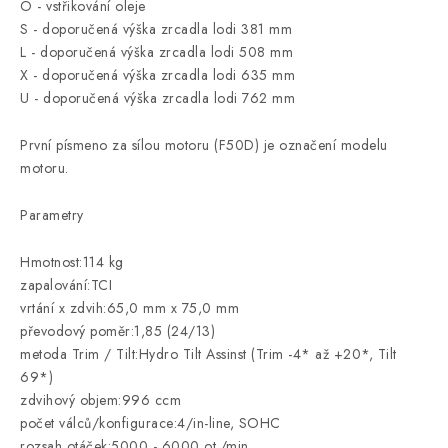
O - vstřikování oleje
S - doporučená výška zrcadla lodi 381 mm
L - doporučená výška zrcadla lodi 508 mm
X - doporučená výška zrcadla lodi 635 mm
U - doporučená výška zrcadla lodi 762 mm
První písmeno za sílou motoru (F50D) je označení modelu
motoru.
Parametry
Hmotnost:114 kg
zapalování:TCI
vrtání x zdvih:65,0 mm x 75,0 mm
převodový poměr:1,85 (24/13)
metoda Trim / Tilt:Hydro Tilt Assinst (Trim -4* až +20*, Tilt
69*)
zdvihový objem:996 ccm
počet válců/konfigurace:4/in-line, SOHC
rozsah otáček:5000 - 6000 ot./min