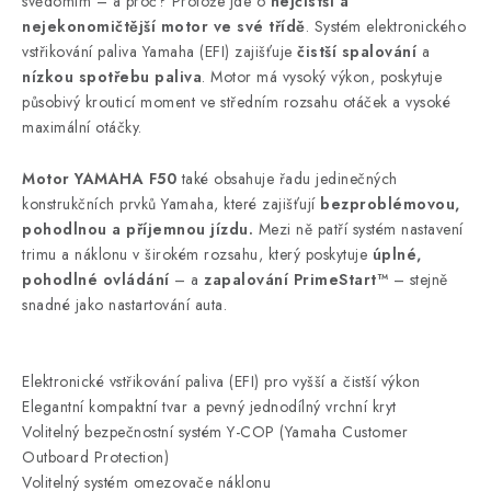
svědomím – a proč? Protože jde o
nejčistší a
nejekonomičtější motor ve své třídě
. Systém elektronického
vstřikování paliva Yamaha (EFI) zajišťuje
čistší spalování
a
nízkou spotřebu paliva
. Motor má vysoký výkon, poskytuje
působivý krouticí moment ve středním rozsahu otáček a vysoké
maximální otáčky.
Motor YAMAHA F50
také obsahuje řadu jedinečných
konstrukčních prvků Yamaha, které zajišťují
bezproblémovou,
pohodlnou a příjemnou jízdu.
Mezi ně patří systém nastavení
trimu a náklonu v širokém rozsahu, který poskytuje
úplné,
pohodlné ovládání
– a
zapalování PrimeStart™
– stejně
snadné jako nastartování auta.
Elektronické vstřikování paliva (EFI) pro vyšší a čistší výkon
Elegantní kompaktní tvar a pevný jednodílný vrchní kryt
Volitelný bezpečnostní systém Y-COP (Yamaha Customer
Outboard Protection)
Volitelný systém omezovače náklonu