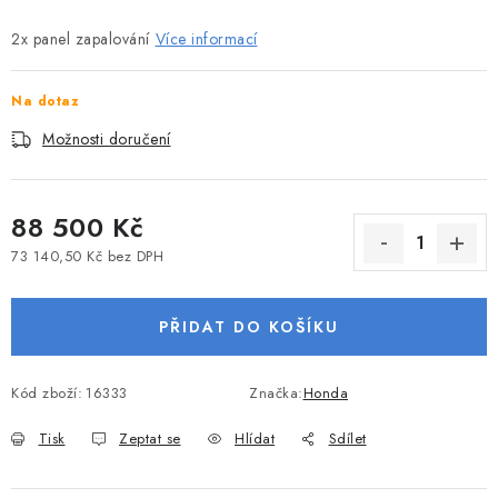
VODNÍ SPORTY
2x panel zapalování
Více informací
PŘÍSLUŠENSTVÍ K ČLUNŮM
Na dotaz
PŘÍSLUŠENSTVÍ K MOTORŮM
Možnosti doručení
PŘÍVĚSY K LODÍM
88 500 Kč
ZNAČKY
73 140,50 Kč bez DPH
Měrná cena:
Doprava a platba
Servis
Reklamace
PŘIDAT DO KOŠÍKU
Obchodní podmínky
Podmínky ochrany osobních údajů
Kód zboží:
16333
Značka:
Honda
Tisk
Zeptat se
Hlídat
Sdílet