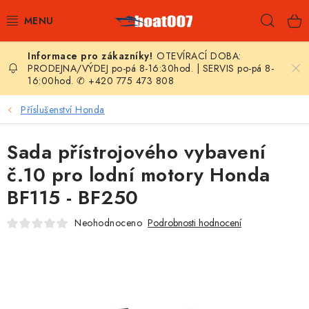
Přejít
Hleda
na
obsah
OTEVÍRACÍ DOBA:
E-SHOP
PRODEJNA/VÝDEJ po-pá 8-16:30hod. | SERVIS po-pá 8-
16:00hod. ✆ +420 775 473 808
AKČNÍ SLEVY
Příslušenství Honda
NOVINKY
Sada přístrojového vybavení
ZPRAVODAJ
č.10 pro lodní motory Honda
BF115 - BF250
KONTAKTY
Neohodnoceno
Podrobnosti hodnocení
LODNÍ MOTORY
NAFUKOVACÍ ČLUNY