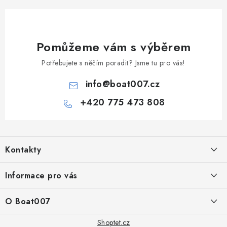
Pomůžeme vám s výběrem
Potřebujete s něčím poradit? Jsme tu pro vás!
info
@
boat007.cz
+420 775 473 808
Z
á
Kontakty
p
a
PRODEJNA/ESHOP
Informace pro vás
+420 775 473 808
t
í
Doprava a platba
O Boat007
PŘÍJEM/VÝDEJ/SERVIS zakázek
+420 775 576 669
Servis
O nás
Shoptet.cz