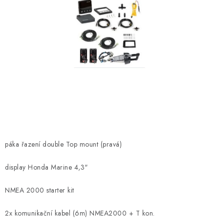
MOTOROVÉ ČLUNY
LODNÍ ELEKTROMOTORY
PRAMICE A MOTOROVÉ VESLICE
HLINÍKOVÉ ČLUNY
KAJAKY, KÁNOE A RAFTY
PLASTOVÉ LODĚ A ČLUNY
páka řazení double Top mount (pravá)
ŠLAPADLA
display Honda Marine 4,3"
VODNÍ SKŮTRY
NMEA 2000 starter kit
KATAMARÁNY - PONTON BOAT
2x komunikační kabel (6m) NMEA2000 + T kon.