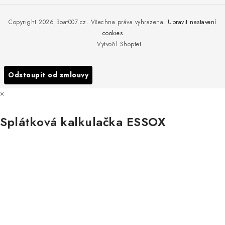
Reklamace
Rosická 653, 19017 Praha 9 - Vinoř
Naše značky a zastoupení
Copyright 2026
Boat007.cz
. Všechna práva vyhrazena.
Upravit nastavení
Obchodní podmínky
Servis
cookies
Podmínky ochrany osobních údajů
Vytvořil Shoptet
Reklamace
Všechny značky
Odstoupit od smlouvy
×
Splátková kalkulačka ESSOX